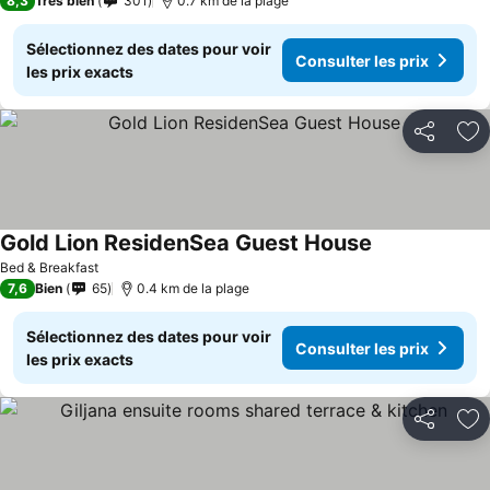
8,3
Très bien
301
0.7 km de la plage
Sélectionnez des dates pour voir
Consulter les prix
les prix exacts
Partager
Aj
Gold Lion ResidenSea Guest House
Bed & Breakfast
7,6
Bien
65
0.4 km de la plage
Sélectionnez des dates pour voir
Consulter les prix
les prix exacts
Partager
Aj