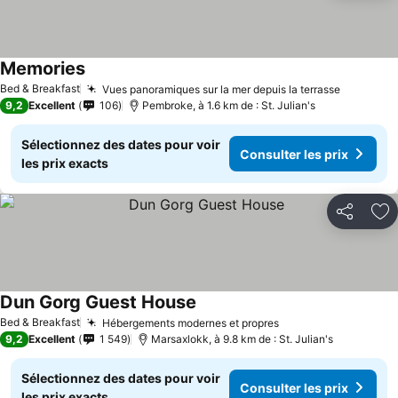
Memories
Bed & Breakfast
Vues panoramiques sur la mer depuis la terrasse
9,2
Excellent
106
Pembroke, à 1.6 km de : St. Julian's
Sélectionnez des dates pour voir
Consulter les prix
les prix exacts
Partager
Aj
Dun Gorg Guest House
Bed & Breakfast
Hébergements modernes et propres
9,2
Excellent
1 549
Marsaxlokk, à 9.8 km de : St. Julian's
Sélectionnez des dates pour voir
Consulter les prix
les prix exacts