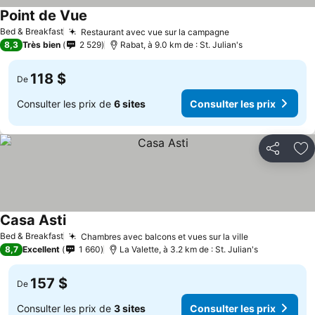
Point de Vue
Bed & Breakfast
Restaurant avec vue sur la campagne
8,3
Très bien
2 529
Rabat, à 9.0 km de : St. Julian's
118 $
De
Consulter les prix de
6 sites
Consulter les prix
Partager
Aj
Casa Asti
Bed & Breakfast
Chambres avec balcons et vues sur la ville
8,7
Excellent
1 660
La Valette, à 3.2 km de : St. Julian's
157 $
De
Consulter les prix de
3 sites
Consulter les prix