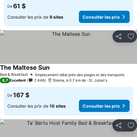
61 $
De
Consulter les prix de
9 sites
Consulter les prix
Partager
Aj
The Maltese Sun
Bed & Breakfast
Emplacement idéal près des plages et des transports
8,7
Excellent
2 446
Sliema, à 0.7 km de : St. Julian's
167 $
De
Consulter les prix de
10 sites
Consulter les prix
Partager
Aj