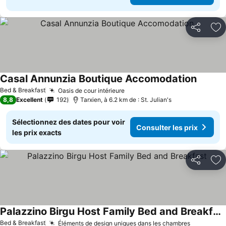
Partager
Aj
Casal Annunzia Boutique Accomodation
Bed & Breakfast
Oasis de cour intérieure
8,8
Excellent
192
Tarxien, à 6.2 km de : St. Julian's
Sélectionnez des dates pour voir
Consulter les prix
les prix exacts
Partager
Aj
Palazzino Birgu Host Family Bed and Breakfast
Bed & Breakfast
Éléments de design uniques dans les chambres