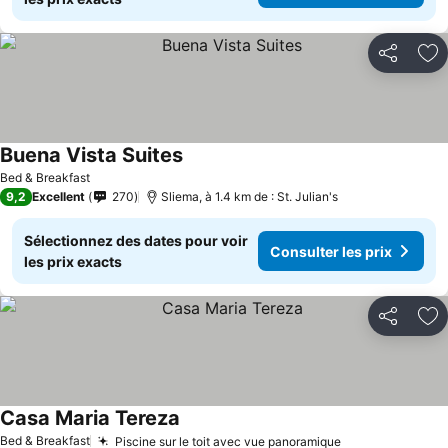
Partager
Aj
Buena Vista Suites
Bed & Breakfast
9,2
Excellent
270
Sliema, à 1.4 km de : St. Julian's
Sélectionnez des dates pour voir
Consulter les prix
les prix exacts
Partager
Aj
Casa Maria Tereza
Bed & Breakfast
Piscine sur le toit avec vue panoramique