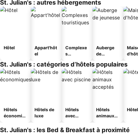
St. Julian's : autres hébergements
Hôtel
Appart'hôt
Complexe
Auberge
Mais
el
s
de
d'hô
touristique
jeunesse
St. Julian's : catégories d’hôtels populaires
s
Hôtels
Hôtels de
Hôtels
Hôtels
Hôtel
économiq
luxe
avec
animaux
ues
piscine
acceptés
St. Julian's : les Bed & Breakfast à proximité