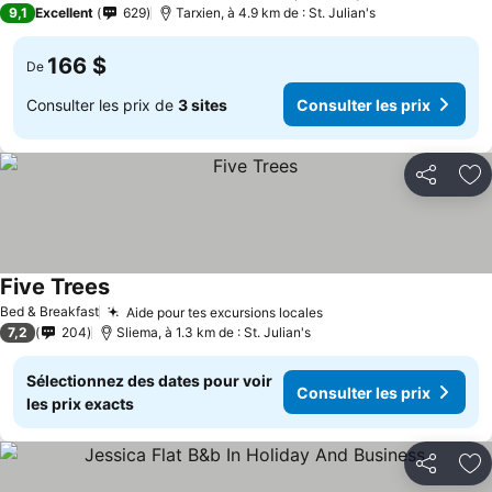
9,1
Excellent
629
Tarxien, à 4.9 km de : St. Julian's
166 $
De
Consulter les prix de
3 sites
Consulter les prix
Partager
Aj
Five Trees
Bed & Breakfast
Aide pour tes excursions locales
7,2
204
Sliema, à 1.3 km de : St. Julian's
Sélectionnez des dates pour voir
Consulter les prix
les prix exacts
Partager
Aj