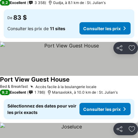
9,2
Excellent
3 358
Gudja, à 8.1 km de : St. Julian's
83 $
De
Consulter les prix de
11 sites
Consulter les prix
Partager
Aj
Port View Guest House
Bed & Breakfast
Accès facile à la boulangerie locale
9,2
Excellent
1 786
Marsaxlokk, à 10.0 km de : St. Julian's
Sélectionnez des dates pour voir
Consulter les prix
les prix exacts
Partager
Aj