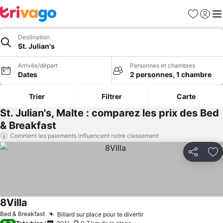
Favoris
Se con
Me
Destination
St. Julian's
Arrivée/départ
Personnes et chambres
Dates
2 personnes, 1 chambre
Trier
Filtrer
Carte
St. Julian's, Malte : comparez les prix des Bed
& Breakfast
Comment les paiements influencent notre classement
Partager
Aj
8Villa
Bed & Breakfast
Billard sur place pour te divertir