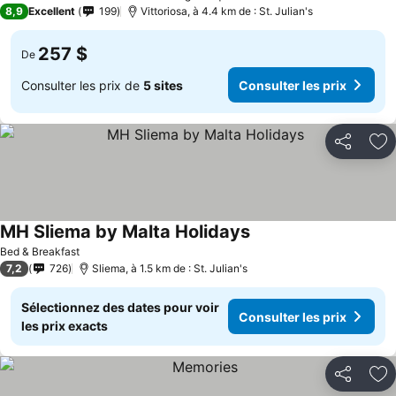
8,9
Excellent
199
Vittoriosa, à 4.4 km de : St. Julian's
257 $
De
Consulter les prix de
5 sites
Consulter les prix
Partager
Aj
MH Sliema by Malta Holidays
Bed & Breakfast
7,2
726
Sliema, à 1.5 km de : St. Julian's
Sélectionnez des dates pour voir
Consulter les prix
les prix exacts
Partager
Aj