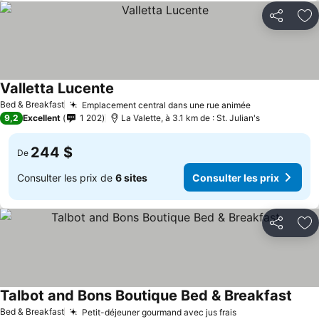
Partager
Aj
Valletta Lucente
Bed & Breakfast
Emplacement central dans une rue animée
9,2
Excellent
1 202
La Valette, à 3.1 km de : St. Julian's
244 $
De
Consulter les prix de
6 sites
Consulter les prix
Partager
Aj
Talbot and Bons Boutique Bed & Breakfast
Bed & Breakfast
Petit-déjeuner gourmand avec jus frais