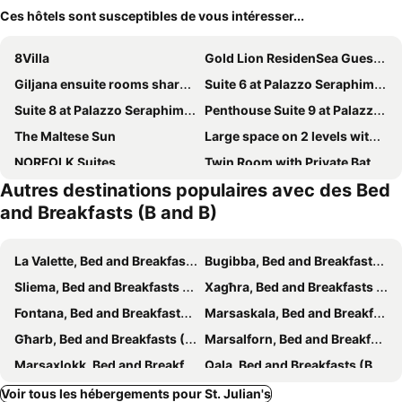
Ces hôtels sont susceptibles de vous intéresser...
8Villa
Gold Lion ResidenSea Guest House
Giljana ensuite rooms shared terrace & kitchen
Suite 6 at Palazzo Seraphim Boutique living in St Julians
Suite 8 at Palazzo Seraphim Boutique living in St Julians
Penthouse Suite 9 at Palazzo Seraphim Boutique living in St Julians
The Maltese Sun
Large space on 2 levels with own roof in Townhouse
NORFOLK Suites
Twin Room with Private Bathroom - Room 1
Autres destinations populaires avec des Bed
M butique Sliema
Hammock Vibes Town House
and Breakfasts (B and B)
Lourd Bed
Casa Lina Boutique Hotel
Pembroke Suites
Sliema Central with Balcony Airconditioned and Comfortable Self Check IN
La Valette, Bed and Breakfasts (B and B)
Bugibba, Bed and Breakfasts (B and B)
Citizen Suites By Boom
Five Trees
Sliema, Bed and Breakfasts (B and B)
Xagħra, Bed and Breakfasts (B and B)
Bonaci Boutique Hotel
The Black Onyx
Fontana, Bed and Breakfasts (B and B)
Marsaskala, Bed and Breakfasts (B and B)
Cozynest B&b - Cettina
Island Guesthouse
Għarb, Bed and Breakfasts (B and B)
Marsalforn, Bed and Breakfasts (B and B)
Buena Vista Suites
Aime's House
Marsaxlokk, Bed and Breakfasts (B and B)
Qala, Bed and Breakfasts (B and B)
CARO Boutique Guest House
MH Sliema by Malta Holidays
San Ġwann, Bed and Breakfasts (B and B)
Saint Lawrence, Bed and Breakfasts (B and B)
Voir tous les hébergements pour St. Julian's
The Urban Suites
Top Location Sliema Stylish Rooms