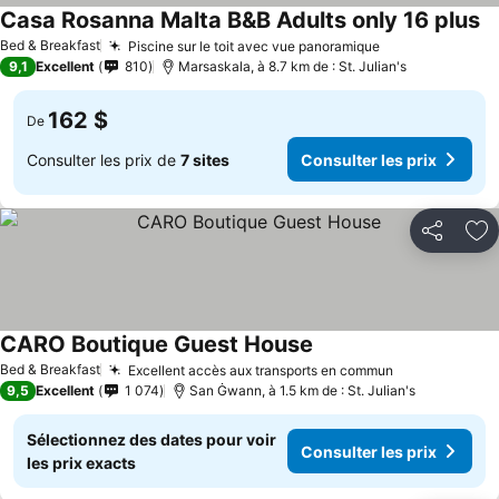
Casa Rosanna Malta B&B Adults only 16 plus
Bed & Breakfast
Piscine sur le toit avec vue panoramique
9,1
Excellent
810
Marsaskala, à 8.7 km de : St. Julian's
162 $
De
Consulter les prix de
7 sites
Consulter les prix
Partager
Aj
CARO Boutique Guest House
Bed & Breakfast
Excellent accès aux transports en commun
9,5
Excellent
1 074
San Ġwann, à 1.5 km de : St. Julian's
Sélectionnez des dates pour voir
Consulter les prix
les prix exacts