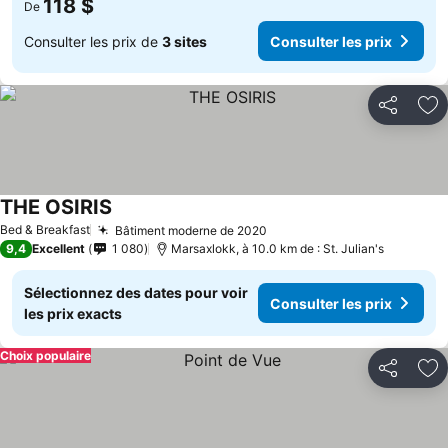
118 $
De
Consulter les prix de
3 sites
Consulter les prix
Partager
Aj
THE OSIRIS
Bed & Breakfast
Bâtiment moderne de 2020
9,4
Excellent
1 080
Marsaxlokk, à 10.0 km de : St. Julian's
Sélectionnez des dates pour voir
Consulter les prix
les prix exacts
Choix populaire
Partager
Aj