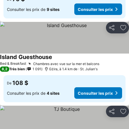
Consulter les prix de
9 sites
Consulter les prix
Partager
Aj
Island Guesthouse
Bed & Breakfast
Chambres avec vue sur la mer et balcons
8,2
Très bien
1 091
Gżira, à 1.4 km de : St. Julian's
108 $
De
Consulter les prix de
4 sites
Consulter les prix
Partager
Aj