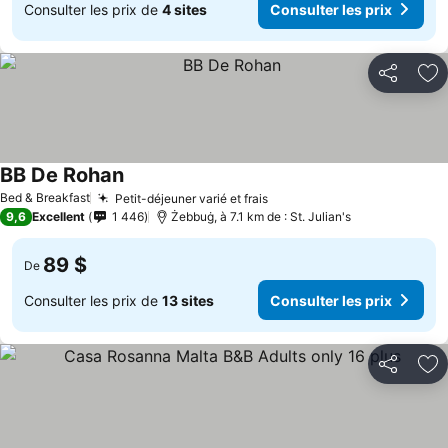
Consulter les prix de
4 sites
Consulter les prix
Partager
Aj
BB De Rohan
Bed & Breakfast
Petit-déjeuner varié et frais
9,6
Excellent
1 446
Żebbuġ, à 7.1 km de : St. Julian's
89 $
De
Consulter les prix de
13 sites
Consulter les prix
Partager
Aj