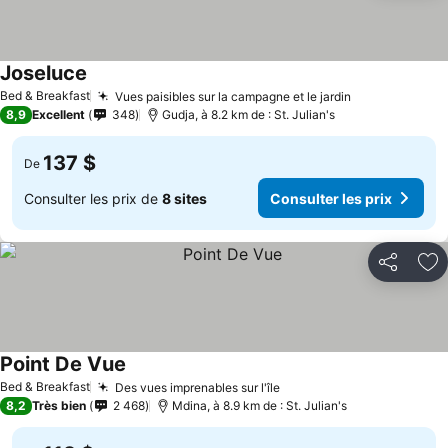
Joseluce
Bed & Breakfast
Vues paisibles sur la campagne et le jardin
8,9
Excellent
348
Gudja, à 8.2 km de : St. Julian's
137 $
De
Consulter les prix de
8 sites
Consulter les prix
Partager
Aj
Point De Vue
Bed & Breakfast
Des vues imprenables sur l'île
8,2
Très bien
2 468
Mdina, à 8.9 km de : St. Julian's