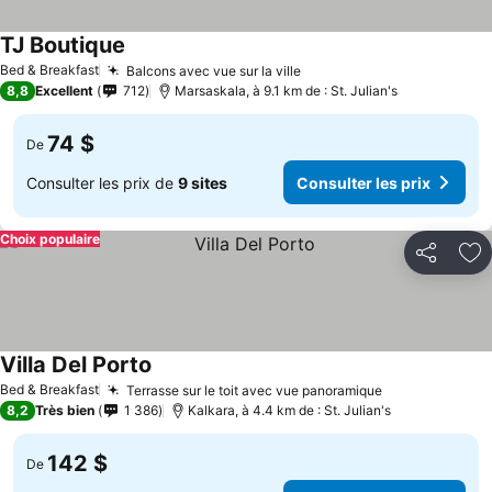
TJ Boutique
Bed & Breakfast
Balcons avec vue sur la ville
8,8
Excellent
712
Marsaskala, à 9.1 km de : St. Julian's
74 $
De
Consulter les prix de
9 sites
Consulter les prix
Choix populaire
Partager
Aj
Villa Del Porto
Bed & Breakfast
Terrasse sur le toit avec vue panoramique
8,2
Très bien
1 386
Kalkara, à 4.4 km de : St. Julian's
142 $
De