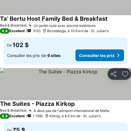
Ta' Bertu Host Family Bed & Breakfast
Bed & Breakfast
Un jardin isolé avec piscine extérieure
8,6
Excellent
310
Birżebbuġa, à 10.6 km de : St. Julian's
102 $
De
Consulter les prix de
6 sites
Consulter les prix
Partager
Aj
The Suites - Piazza Kirkop
Bed & Breakfast
À deux pas de l'aéroport international de Malte
8,8
Excellent
1 769
Kirkop, à 8.5 km de : St. Julian's
75 $
De