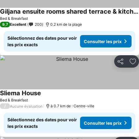
Giljana ensuite rooms shared terrace & kitchen
Bed & Breakfast
9,7
Excellent
200
0.2 km de la plage
Sélectionnez des dates pour voir
Consulter les prix
les prix exacts
Partager
Aj
Sliema House
Bed & Breakfast
/
à 0.7 km de : Centre-ville
Aucune évaluation
Sélectionnez des dates pour voir
Consulter les prix
les prix exacts