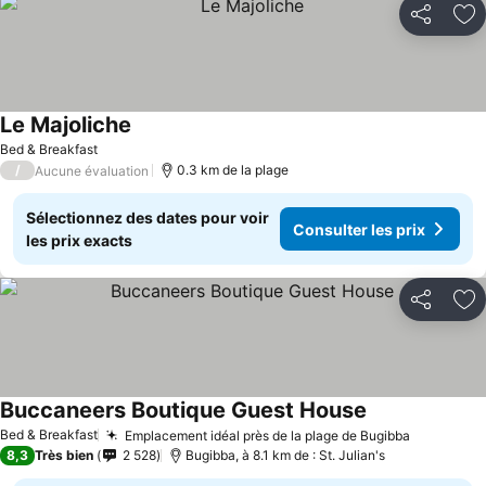
Partager
Aj
Le Majoliche
Bed & Breakfast
/
0.3 km de la plage
Aucune évaluation
Sélectionnez des dates pour voir
Consulter les prix
les prix exacts
Partager
Aj
Buccaneers Boutique Guest House
Bed & Breakfast
Emplacement idéal près de la plage de Bugibba
8,3
Très bien
2 528
Bugibba, à 8.1 km de : St. Julian's