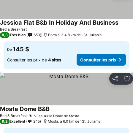
Jessica Flat B&b In Holiday And Business
Bed & Breakfast
8,3
Très bien
653
Bormla, à 4.8 km de : St. Julian's
145 $
De
Consulter les prix de
4 sites
Consulter les prix
Partager
Aj
Mosta Dome B&B
Bed & Breakfast
Vues sur le Dôme de Mosta
9,2
Excellent
245
Mosta, à 6.0 km de : St. Julian's