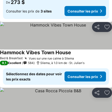
273 $
De
Consulter les prix de
3 sites
Consulter les prix
Partager
Aj
Hammock Vibes Town House
Bed & Breakfast
Vues sur une rue calme à Sliema
9,1
Excellent
584
Sliema, à 1.0 km de : St. Julian's
Sélectionnez des dates pour voir
Consulter les prix
les prix exacts
Partager
Aj