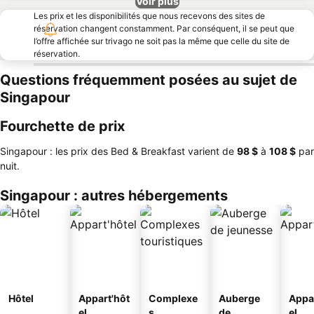
Voir plus
Les prix et les disponibilités que nous recevons des sites de
réservation changent constamment. Par conséquent, il se peut que
l’offre affichée sur trivago ne soit pas la même que celle du site de
réservation.
Questions fréquemment posées au sujet de
Singapour
Fourchette de prix
Singapour : les prix des Bed & Breakfast varient de
‎98 $
à
‎108 $
par
nuit.
Singapour : autres hébergements
Hôtel
Appart'hôt
Complexe
Auberge
Appa
el
s
de
el