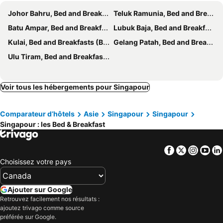
Johor Bahru, Bed and Breakfasts (B and B)
Teluk Ramunia, Bed and Breakfasts (B and B)
Batu Ampar, Bed and Breakfasts (B and B)
Lubuk Baja, Bed and Breakfasts (B and B)
Kulai, Bed and Breakfasts (B and B)
Gelang Patah, Bed and Breakfasts (B and B)
Ulu Tiram, Bed and Breakfasts (B and B)
Voir tous les hébergements pour Singapour
Comparateur d’hôtels
Asie
Singapour
Singapour
Singapour : les Bed & Breakfast
Facebook
Twitter
Insta
Yo
Choisissez votre pays
Ajouter sur Google
Retrouvez facilement nos résultats :
ajoutez trivago comme source
préférée sur Google.