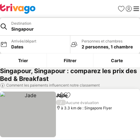
Favoris
Se con
Me
Destination
Singapour
Arrivée/départ
Personnes et chambres
Dates
2 personnes, 1 chambre
Trier
Filtrer
Carte
Singapour, Singapour : comparez les prix des
Bed & Breakfast
Comment les paiements influencent notre classement
Jade
Partager
Ajouter à mes favoris
Consulter les prix
/
Aucune évaluation
à 3.3 km de : Singapore Flyer