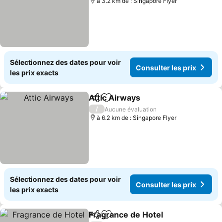
à 3.2 km de : Singapore Flyer
Sélectionnez des dates pour voir
Consulter les prix
les prix exacts
Attic Airways
Partager
Ajouter à mes favoris
Consulter les
/
Aucune évaluation
à 6.2 km de : Singapore Flyer
Sélectionnez des dates pour voir
Consulter les prix
les prix exacts
Fragrance de Hotel
Partager
Ajouter à mes favoris
Consult