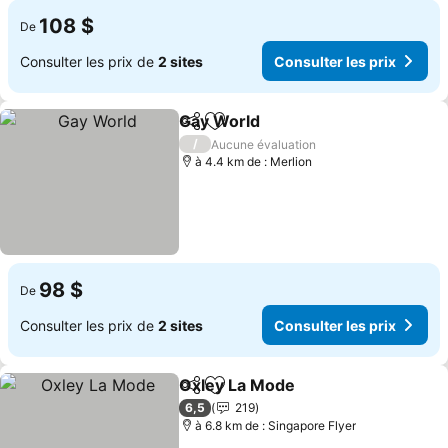
108 $
De
Consulter les prix de
2 sites
Consulter les prix
Gay World
Partager
Ajouter à mes favoris
Consulter les pr
/
Aucune évaluation
à 4.4 km de : Merlion
98 $
De
Consulter les prix de
2 sites
Consulter les prix
Oxley La Mode
Partager
Ajouter à mes favoris
Consulter le
6,5
219
à 6.8 km de : Singapore Flyer