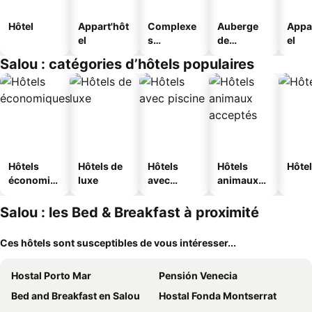
Hôtel
Appart'hôt
Complexe
Auberge
Appa
el
s
de
el
touristique
jeunesse
Salou : catégories d’hôtels populaires
s
Hôtels
Hôtels de
Hôtels
Hôtels
Hôtel
économiq
luxe
avec
animaux
ues
piscine
acceptés
Salou : les Bed & Breakfast à proximité
Ces hôtels sont susceptibles de vous intéresser...
Hostal Porto Mar
Pensión Venecia
Bed and Breakfast en Salou
Hostal Fonda Montserrat