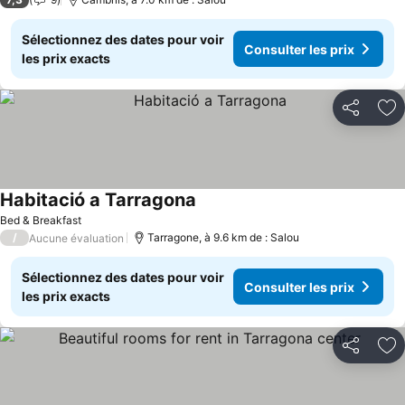
Sélectionnez des dates pour voir
Consulter les prix
les prix exacts
Partager
Aj
Habitació a Tarragona
Consulter les prix
Bed & Breakfast
/
Tarragone, à 9.6 km de : Salou
Aucune évaluation
Sélectionnez des dates pour voir
Consulter les prix
les prix exacts
Partager
Aj