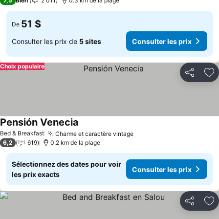
7,5
Bien
2 011
0.3 km de la plage
51 $
De
Consulter les prix de
5 sites
Consulter les prix
Choix populaire
Partager
Aj
Pensión Venecia
Consulter les prix
Bed & Breakfast
Charme et caractère vintage
Consulter les prix
6,2
619
0.2 km de la plage
Sélectionnez des dates pour voir
Consulter les prix
les prix exacts
Partager
Aj