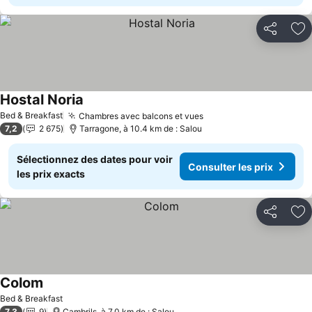
Partager
Aj
Hostal Noria
Consulter les prix
Bed & Breakfast
Chambres avec balcons et vues
Consulter les prix
7,2
2 675
Tarragone, à 10.4 km de : Salou
Sélectionnez des dates pour voir
Consulter les prix
les prix exacts
Partager
Aj
Colom
Consulter les prix
Bed & Breakfast
7,3
9
Cambrils, à 7.0 km de : Salou