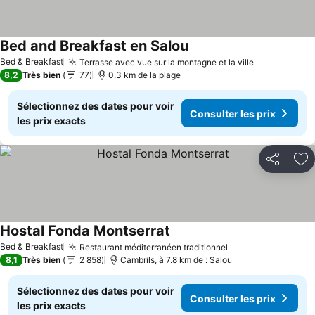
Bed and Breakfast en Salou
Consulter les prix
Bed & Breakfast
Terrasse avec vue sur la montagne et la ville
Consulter l
8,2
Très bien
77
0.3 km de la plage
Sélectionnez des dates pour voir
Consulter les prix
les prix exacts
Partager
Aj
Hostal Fonda Montserrat
Consulter les prix
Bed & Breakfast
Restaurant méditerranéen traditionnel
Consulter les pr
8,1
Très bien
2 858
Cambrils, à 7.8 km de : Salou
Sélectionnez des dates pour voir
Consulter les prix
les prix exacts