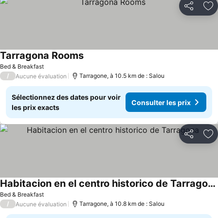
Partager
Aj
Tarragona Rooms
Consulter les prix
Bed & Breakfast
/
Tarragone, à 10.5 km de : Salou
Aucune évaluation
Sélectionnez des dates pour voir
Consulter les prix
les prix exacts
Partager
Aj
Habitacion en el centro historico de Tarragona
Consulter les prix
Bed & Breakfast
/
Tarragone, à 10.8 km de : Salou
Aucune évaluation