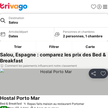
Favoris
Se con
Me
Destination
Salou
Arrivée/départ
Personnes et chambres
Dates
2 personnes, 1 chambre
Trier
Filtrer
Carte
Salou, Espagne : comparez les prix des Bed &
Breakfast
Comment les paiements influencent notre classement
Partager
Aj
Hostal Porto Mar
Consulter les prix
Bed & Breakfast
Repas faits maison au restaurant Portomar
Consulter les