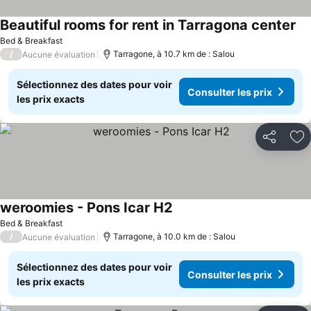
Beautiful rooms for rent in Tarragona center
Con
Bed & Breakfast
/
Tarragone, à 10.7 km de : Salou
Aucune évaluation
Sélectionnez des dates pour voir
Consulter les prix
les prix exacts
Partager
Aj
weroomies - Pons Icar H2
Consulter les prix
Bed & Breakfast
/
Tarragone, à 10.0 km de : Salou
Aucune évaluation
Sélectionnez des dates pour voir
Consulter les prix
les prix exacts