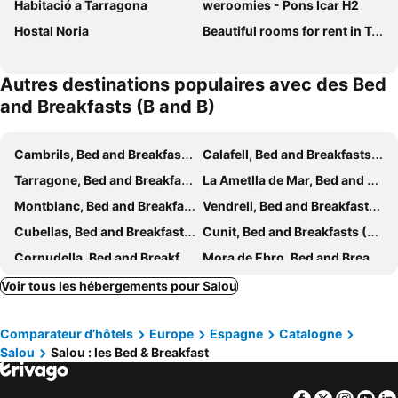
Habitació a Tarragona
weroomies - Pons Icar H2
Hostal Noria
Beautiful rooms for rent in Tarragona center
Autres destinations populaires avec des Bed
and Breakfasts (B and B)
Cambrils, Bed and Breakfasts (B and B)
Calafell, Bed and Breakfasts (B and B)
Tarragone, Bed and Breakfasts (B and B)
La Ametlla de Mar, Bed and Breakfasts (B and B)
Montblanc, Bed and Breakfasts (B and B)
Vendrell, Bed and Breakfasts (B and B)
Cubellas, Bed and Breakfasts (B and B)
Cunit, Bed and Breakfasts (B and B)
Cornudella, Bed and Breakfasts (B and B)
Mora de Ebro, Bed and Breakfasts (B and B)
Castellví de la Marca, Bed and Breakfasts (B and B)
Juncosa, Bed and Breakfasts (B and B)
Voir tous les hébergements pour Salou
Pratdip, Bed and Breakfasts (B and B)
Montroig, Bed and Breakfasts (B and B)
Comparateur d’hôtels
Europe
Espagne
Catalogne
Pontons, Bed and Breakfasts (B and B)
Salou
Salou : les Bed & Breakfast
Facebook
Twitter
Insta
Yo