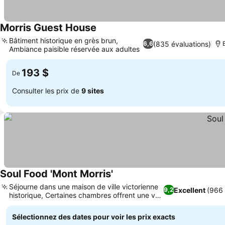
Morris Guest House
Bâtiment historique en grès brun,
(835 évaluations)
6,6
Ambiance paisible réservée aux adultes
193 $
De
Consulter les prix de
9 sites
Soul Food 'Mont Morris'
Séjourne dans une maison de ville victorienne
Excellent
(966 
9,2
historique, Certaines chambres offrent une vue
sur le jardin
Sélectionnez des dates pour voir les prix exacts