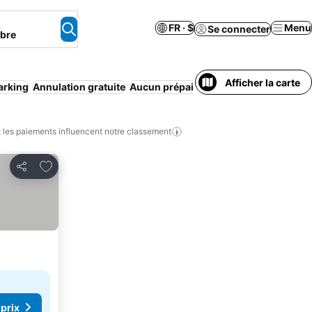
FR · $
Menu
Se connecter
mbre
Afficher la carte
arking
Annulation gratuite
Aucun prépaiement nécessaire
Appart
les paiements influencent notre classement
Ajouter à mes favoris
Partager
 prix