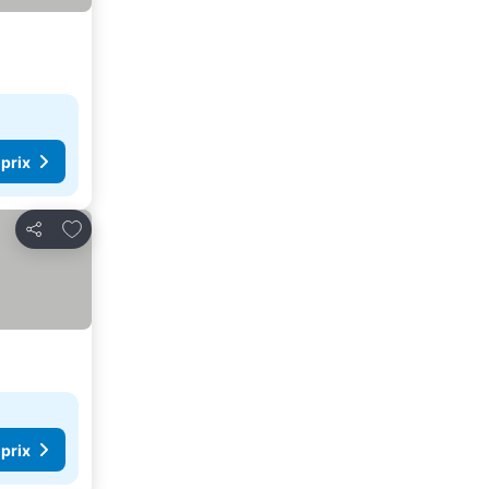
 prix
Ajouter à mes favoris
Partager
 prix