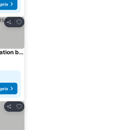
 prix
Ajouter à mes favoris
Partager
The Waltham Private Room & bathroom John F Kennedy JFK LGA Airport Manhattan Penn Station bullet-train 15 min
 prix
Ajouter à mes favoris
Partager