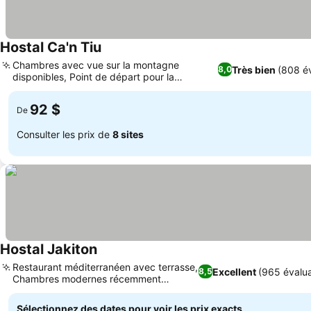
Hostal Ca'n Tiu
Chambres avec vue sur la montagne
Très bien
(808 év
8,0
disponibles, Point de départ pour la
randonnée et l'équitation
92 $
De
Consulter les prix de
8 sites
Hostal Jakiton
Restaurant méditerranéen avec terrasse,
Excellent
(965 évalua
8,5
Chambres modernes récemment
rénovées
Sélectionnez des dates pour voir les prix exacts