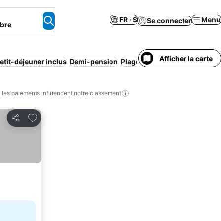
FR · $
Menu
Se connecter
mbre
Afficher la carte
etit-déjeuner inclus
Demi-pension
Plage
Appart'hôtel
Resort
An
les paiements influencent notre classement
Ajouter à mes favoris
Partager