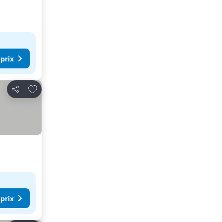
 prix
Ajouter à mes favoris
Partager
 prix