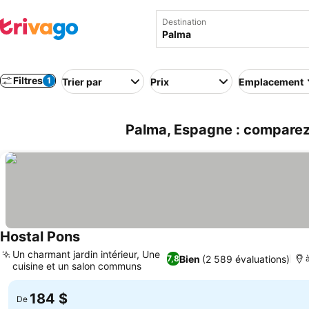
Destination
Filtres
1
Trier par
Prix
Emplacement
Palma, Espagne : comparez 
Hostal Pons
Un charmant jardin intérieur, Une
Bien
(2 589 évaluations)
7,8
cuisine et un salon communs
184 $
De