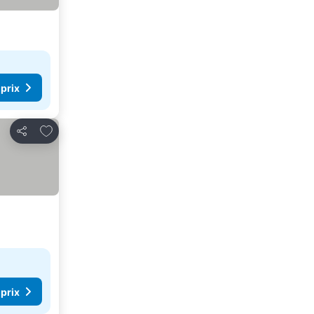
 prix
Ajouter à mes favoris
Partager
 prix