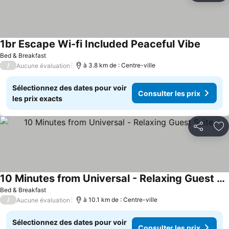
1br Escape Wi-fi Included Peaceful Vibe
Bed & Breakfast
/
à 3.8 km de : Centre-ville
Aucune évaluation
Sélectionnez des dates pour voir
Consulter les prix
les prix exacts
Partager
Aj
10 Minutes from Universal - Relaxing Guest Suite
Bed & Breakfast
/
à 10.1 km de : Centre-ville
Aucune évaluation
Sélectionnez des dates pour voir
Consulter les prix