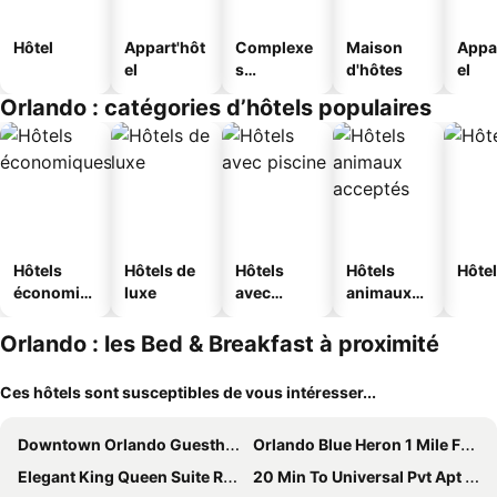
Hôtel
Appart'hôt
Complexe
Maison
Appa
el
s
d'hôtes
el
touristique
Orlando : catégories d’hôtels populaires
s
Hôtels
Hôtels de
Hôtels
Hôtels
Hôtel
économiq
luxe
avec
animaux
ues
piscine
acceptés
Orlando : les Bed & Breakfast à proximité
Ces hôtels sont susceptibles de vous intéresser...
Downtown Orlando Guesthouse Room
Orlando Blue Heron 1 Mile From Disney 2nd floor
Elegant King Queen Suite Rooms -private Bath-5 Star Resort-pool-spa-club-disney-water Park-wifi-smar
20 Min To Universal Pvt Apt With Full Size Kitchen