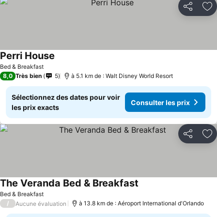
Partager
Aj
Perri House
Bed & Breakfast
8,0
Très bien
5
à 5.1 km de : Walt Disney World Resort
Sélectionnez des dates pour voir
Consulter les prix
les prix exacts
Partager
Aj
The Veranda Bed & Breakfast
Bed & Breakfast
/
à 13.8 km de : Aéroport International d'Orlando
Aucune évaluation