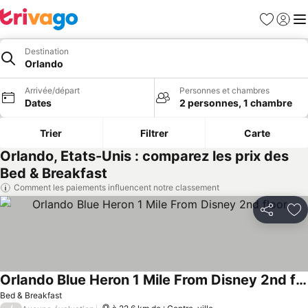
Favoris
Se con
Me
Destination
Orlando
Arrivée/départ
Personnes et chambres
Dates
2 personnes, 1 chambre
Trier
Filtrer
Carte
Orlando, Etats-Unis : comparez les prix des
Bed & Breakfast
Comment les paiements influencent notre classement
Partager
Aj
Orlando Blue Heron 1 Mile From Disney 2nd floor
Bed & Breakfast