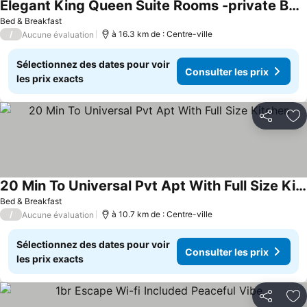
Elegant King Queen Suite Rooms -private Bath-5 Star Resort-pool-spa-club-disney-water Park-wifi-smar
Bed & Breakfast
/
à 16.3 km de : Centre-ville
Aucune évaluation
Sélectionnez des dates pour voir
Consulter les prix
les prix exacts
Partager
Aj
20 Min To Universal Pvt Apt With Full Size Kitchen
Bed & Breakfast
/
à 10.7 km de : Centre-ville
Aucune évaluation
Sélectionnez des dates pour voir
Consulter les prix
les prix exacts
Partager
Aj