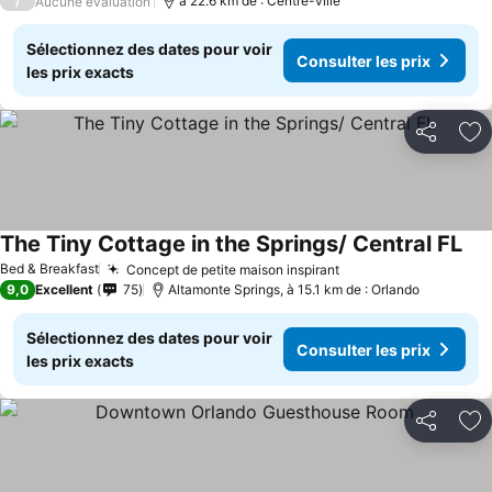
/
à 22.6 km de : Centre-ville
Aucune évaluation
Sélectionnez des dates pour voir
Consulter les prix
les prix exacts
Partager
Aj
The Tiny Cottage in the Springs/ Central FL
Bed & Breakfast
Concept de petite maison inspirant
9,0
Excellent
75
Altamonte Springs, à 15.1 km de : Orlando
Sélectionnez des dates pour voir
Consulter les prix
les prix exacts
Partager
Aj