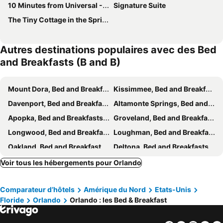
10 Minutes from Universal - Relaxing Guest Suite
Signature Suite
The Tiny Cottage in the Springs/ Central FL
Autres destinations populaires avec des Bed
and Breakfasts (B and B)
Mount Dora, Bed and Breakfasts (B and B)
Kissimmee, Bed and Breakfasts (B and B)
Davenport, Bed and Breakfasts (B and B)
Altamonte Springs, Bed and Breakfasts (B and B)
Apopka, Bed and Breakfasts (B and B)
Groveland, Bed and Breakfasts (B and B)
Longwood, Bed and Breakfasts (B and B)
Loughman, Bed and Breakfasts (B and B)
Oakland, Bed and Breakfasts (B and B)
Deltona, Bed and Breakfasts (B and B)
Ridge, Bed and Breakfasts (B and B)
Voir tous les hébergements pour Orlando
Comparateur d’hôtels
Amérique du Nord
Etats-Unis
Floride
Orlando
Orlando : les Bed & Breakfast