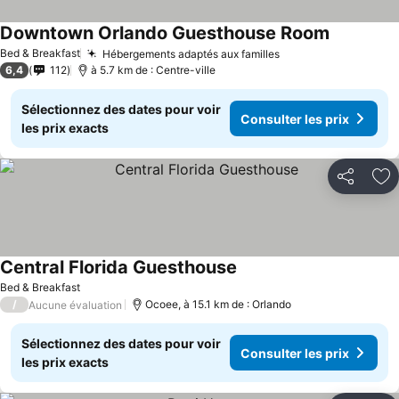
Downtown Orlando Guesthouse Room
Bed & Breakfast
Hébergements adaptés aux familles
6,4
112
à 5.7 km de : Centre-ville
Sélectionnez des dates pour voir
Consulter les prix
les prix exacts
Partager
Aj
Central Florida Guesthouse
Bed & Breakfast
/
Ocoee, à 15.1 km de : Orlando
Aucune évaluation
Sélectionnez des dates pour voir
Consulter les prix
les prix exacts