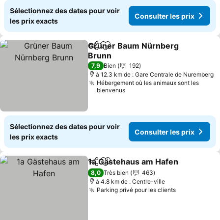
Sélectionnez des dates pour voir
Consulter les prix
les prix exacts
Grüner Baum Nürnberg
Partager
Ajouter à mes favoris
Brunn
Consulter les prix
7,9
Bien
192
à 12.3 km de : Gare Centrale de Nuremberg
Hébergement où les animaux sont les
bienvenus
Sélectionnez des dates pour voir
Consulter les prix
les prix exacts
1a Gästehaus am Hafen
Partager
Ajouter à mes favoris
Co
8,0
Très bien
463
à 4.8 km de : Centre-ville
Parking privé pour les clients
Consulter le