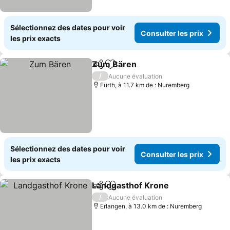
Sélectionnez des dates pour voir
Consulter les prix
les prix exacts
Zum Bären
Partager
Ajouter à mes favoris
Consulter les pr
/
Aucune évaluation
Fürth, à 11.7 km de : Nuremberg
Sélectionnez des dates pour voir
Consulter les prix
les prix exacts
Landgasthof Krone
Partager
Ajouter à mes favoris
Consult
/
Aucune évaluation
Erlangen, à 13.0 km de : Nuremberg