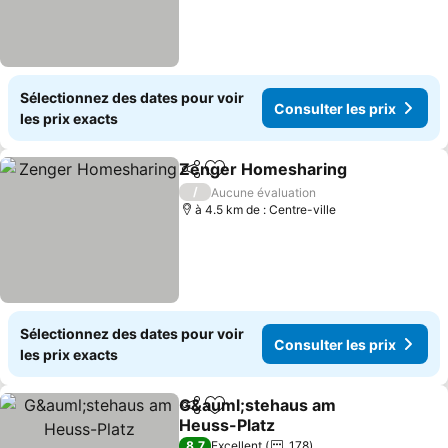
Sélectionnez des dates pour voir
Consulter les prix
les prix exacts
Zenger Homesharing
Partager
Ajouter à mes favoris
Consu
/
Aucune évaluation
à 4.5 km de : Centre-ville
Sélectionnez des dates pour voir
Consulter les prix
les prix exacts
G&auml;stehaus am
Partager
Ajouter à mes favoris
Heuss-Platz
Consulter les prix
8,7
Excellent
178