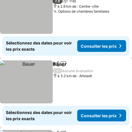
7,0
118
à 2.9 km de : Centre-ville
Options de chambres familiales
Consulter 
Sélectionnez des dates pour voir
Consulter les prix
les prix exacts
Bauer
Partager
Ajouter à mes favoris
Consulter les prix
/
Aucune évaluation
à 3.2 km de : Altstadt
Sélectionnez des dates pour voir
Consulter les prix
les prix exacts