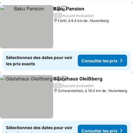
Baku Pansion
Partager
Ajouter à mes favoris
Consulter les
/
Aucune évaluation
Fürth, à 6.4 km de : Nuremberg
Sélectionnez des dates pour voir
Consulter les prix
les prix exacts
Gästehaus Gleißberg
Partager
Ajouter à mes favoris
Consu
/
Aucune évaluation
Schwanstetten, à 16.4 km de : Nuremberg
Sélectionnez des dates pour voir
Consulter les prix