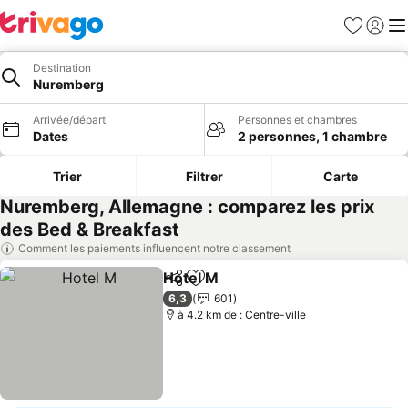
Favoris
Se con
Me
Destination
Nuremberg
Arrivée/départ
Personnes et chambres
Dates
2 personnes, 1 chambre
Trier
Filtrer
Carte
Nuremberg, Allemagne : comparez les prix
des Bed & Breakfast
Comment les paiements influencent notre classement
Hotel M
Partager
Ajouter à mes favoris
Consulter les prix
6,3
601
à 4.2 km de : Centre-ville