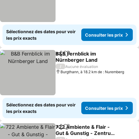
Sélectionnez des dates pour voir
Consulter les prix
les prix exacts
B&B Fernblick im
Partager
Ajouter à mes favoris
Nürnberger Land
Consulter les prix
/
Aucune évaluation
Burgthann, à 18.2 km de : Nuremberg
Sélectionnez des dates pour voir
Consulter les prix
les prix exacts
722 Ambiente & Flair -
Partager
Ajouter à mes favoris
Gut & Gunstig - Zentrum