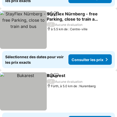
les prix exacts
StayFlex Nürnberg - free
Partager
Ajouter à mes favoris
Parking, close to train and
bus
Consulter les prix
/
Aucune évaluation
à 5.5 km de : Centre-ville
Sélectionnez des dates pour voir
Consulter les prix
les prix exacts
Bukarest
Partager
Ajouter à mes favoris
Consulter les prix
/
Aucune évaluation
Fürth, à 5.0 km de : Nuremberg