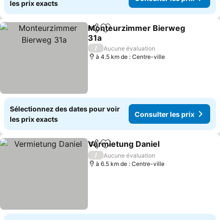
les prix exacts
Monteurzimmer Bierweg
Partager
Ajouter à mes favoris
31a
Consulter les prix
/
Aucune évaluation
à 4.5 km de : Centre-ville
Sélectionnez des dates pour voir
Consulter les prix
les prix exacts
Vermietung Daniel
Partager
Ajouter à mes favoris
Consulte
/
Aucune évaluation
à 6.5 km de : Centre-ville