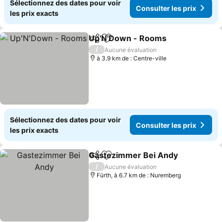
Sélectionnez des dates pour voir
Consulter les prix
les prix exacts
Up'N'Down - Rooms
Partager
Ajouter à mes favoris
Consul
/
Aucune évaluation
à 3.9 km de : Centre-ville
Sélectionnez des dates pour voir
Consulter les prix
les prix exacts
Gastezimmer Bei Andy
Partager
Ajouter à mes favoris
Con
/
Aucune évaluation
Fürth, à 6.7 km de : Nuremberg