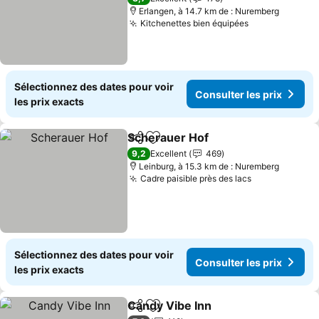
Erlangen, à 14.7 km de : Nuremberg
Kitchenettes bien équipées
Consulter les
Sélectionnez des dates pour voir
Consulter les prix
les prix exacts
Scherauer Hof
Partager
Ajouter à mes favoris
Consulter le
9,2
Excellent
469
Leinburg, à 15.3 km de : Nuremberg
Cadre paisible près des lacs
Consulter le
Sélectionnez des dates pour voir
Consulter les prix
les prix exacts
Candy Vibe Inn
Partager
Ajouter à mes favoris
Consulter l