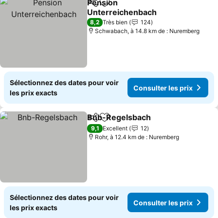
Pension
Partager
Ajouter à mes favoris
Unterreichenbach
Consulter les prix
8,2
Très bien
124
Schwabach, à 14.8 km de : Nuremberg
Sélectionnez des dates pour voir
Consulter les prix
les prix exacts
Bnb-Regelsbach
Partager
Ajouter à mes favoris
Consulter 
9,1
Excellent
12
Rohr, à 12.4 km de : Nuremberg
Sélectionnez des dates pour voir
Consulter les prix
les prix exacts