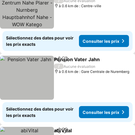
Nahe Plarer - Nurnberg
Consulter les prix
/
Aucune évaluation
Hauptbahnhof Nahe -
à 0.6 km de : Centre-ville
WOW Katego
Sélectionnez des dates pour voir
Consulter les prix
les prix exacts
Pension Vater Jahn
Partager
Ajouter à mes favoris
Consult
/
Aucune évaluation
à 0.6 km de : Gare Centrale de Nuremberg
Sélectionnez des dates pour voir
Consulter les prix
les prix exacts
abiVital
Partager
Ajouter à mes favoris
Consulter les prix