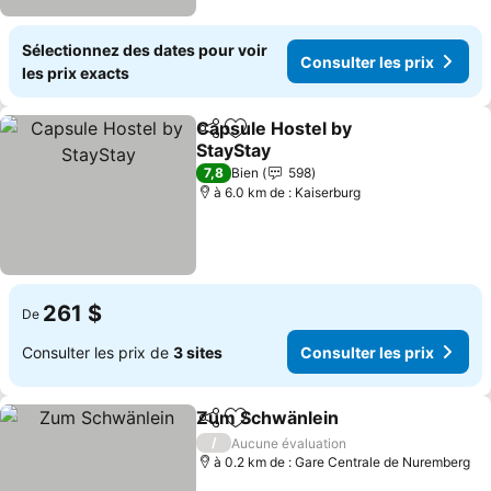
Sélectionnez des dates pour voir
Consulter les prix
les prix exacts
Capsule Hostel by
Partager
Ajouter à mes favoris
StayStay
Consulter les prix
7,8
Bien
598
à 6.0 km de : Kaiserburg
261 $
De
Consulter les prix de
3 sites
Consulter les prix
Zum Schwänlein
Partager
Ajouter à mes favoris
Consulter 
/
Aucune évaluation
à 0.2 km de : Gare Centrale de Nuremberg