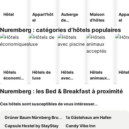
Hôtel
Appart'hôt
Auberge
Maison
Appa
el
de
d'hôtes
el
jeunesse
Nuremberg : catégories d’hôtels populaires
Hôtels
Hôtels de
Hôtels
Hôtels
Hôtel
économiq
luxe
avec
animaux
ues
piscine
acceptés
Nuremberg : les Bed & Breakfast à proximité
Ces hôtels sont susceptibles de vous intéresser...
Grüner Baum Nürnberg Brunn
1a Gästehaus am Hafen
Capsule Hostel by StayStay
Candy Vibe Inn