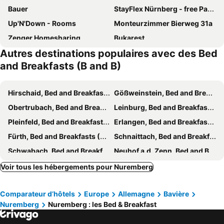
Bauer
StayFlex Nürnberg - free Parking, close to train and bus
Up'N'Down - Rooms
Monteurzimmer Bierweg 31a
Zenger Homesharing
Bukarest
Autres destinations populaires avec des Bed
Gastezimmer Bei Andy
Sonniges 2-Zimmer-Apartment mit Duschbad
and Breakfasts (B and B)
G&auml;stehaus am Heuss-Platz
Pension Unterreichenbach
Scherauer Hof
Hirschaid, Bed and Breakfasts (B and B)
Gößweinstein, Bed and Breakfasts (B and B)
Obertrubach, Bed and Breakfasts (B and B)
Leinburg, Bed and Breakfasts (B and B)
Pleinfeld, Bed and Breakfasts (B and B)
Erlangen, Bed and Breakfasts (B and B)
Fürth, Bed and Breakfasts (B and B)
Schnaittach, Bed and Breakfasts (B and B)
Schwabach, Bed and Breakfasts (B and B)
Neuhof a.d. Zenn, Bed and Breakfasts (B and B)
Etzelwang, Bed and Breakfasts (B and B)
Heroldsberg, Bed and Breakfasts (B and B)
Voir tous les hébergements pour Nuremberg
Simmelsdorf, Bed and Breakfasts (B and B)
Georgensgmünd, Bed and Breakfasts (B and B)
Comparateur d’hôtels
Europe
Allemagne
Bavière
Mühlhausen, Bed and Breakfasts (B and B)
Egloffstein, Bed and Breakfasts (B and B)
Nuremberg
Nuremberg : les Bed & Breakfast
Schwanstetten, Bed and Breakfasts (B and B)