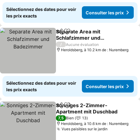
Sélectionnez des dates pour voir
Consulter les prix
les prix exacts
Separate Area mit
Partager
Ajouter à mes favoris
Schlafzimmer und
Badezimmer
Consulter les prix
/
Aucune évaluation
Heroldsberg, à 10.2 km de : Nuremberg
Sélectionnez des dates pour voir
Consulter les prix
les prix exacts
Sonniges 2-Zimmer-
Partager
Ajouter à mes favoris
Apartment mit Duschbad
Consulter les prix
7,5
Bien
13
Heroldsberg, à 10.6 km de : Nuremberg
Vues paisibles sur le jardin
Consulter les 