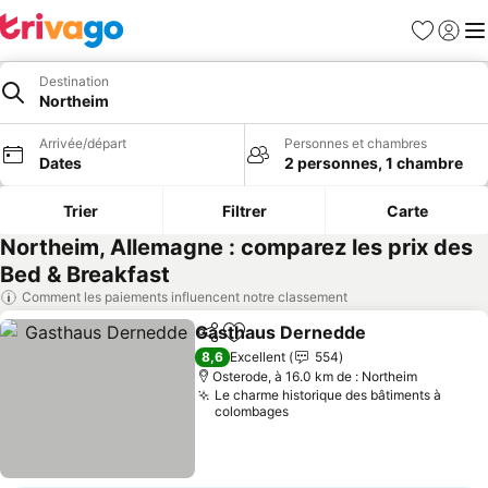
Favoris
Se con
Me
Destination
Northeim
Arrivée/départ
Personnes et chambres
Dates
2 personnes, 1 chambre
Trier
Filtrer
Carte
Northeim, Allemagne : comparez les prix des
Bed & Breakfast
Comment les paiements influencent notre classement
Gasthaus Dernedde
Partager
Ajouter à mes favoris
8,6
Excellent
554
Osterode, à 16.0 km de : Northeim
Le charme historique des bâtiments à
colombages