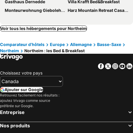
Gasthaus Dernedde
Villa Krafft Bed&Breakfast
Monteurwohnung Giebolehausen
Harz Mountain Retreat Casa Bianca
Voir tous les hébergements pour Northeim
Comparateur d’hôtels
Europe
Allemagne
Basse-Saxe
Northeim
Northeim : les Bed & Breakfast
Facebook
Twitter
Insta
Yo
Choisissez votre pays
Ajouter sur Google
Retrouvez facilement nos résultats :
ajoutez trivago comme source
préférée sur Google.
Entreprise
Nos produits