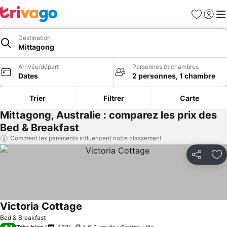
Favoris
Se con
Me
Destination
Mittagong
Arrivée/départ
Personnes et chambres
Dates
2 personnes, 1 chambre
Trier
Filtrer
Carte
Mittagong, Australie : comparez les prix des
Bed & Breakfast
Comment les paiements influencent notre classement
Partager
Aj
Victoria Cottage
Bed & Breakfast