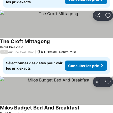
les prix exacts
Partager
Aj
The Croft Mittagong
Bed & Breakfast
/
à 1.9 km de : Centre-ville
Aucune évaluation
Sélectionnez des dates pour voir
Consulter les prix
les prix exacts
Partager
Aj
Milos Budget Bed And Breakfast