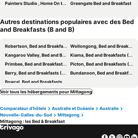
Painters Studio , Home On the Hill
Greengate Bed and Breakfast
Autres destinations populaires avec des Bed
and Breakfasts (B and B)
Robertson, Bed and Breakfasts (B and B)
Wollongong, Bed and Breakfasts (B and B)
Kangaroo Valley, Bed and Breakfasts (B and B)
Kiama, Bed and Breakfasts (B and B)
Primbee, Bed and Breakfasts (B and B)
Picton, Bed and Breakfasts (B and B)
Berry, Bed and Breakfasts (B and B)
Bundanoon, Bed and Breakfasts (B and B)
Bowral, Bed and Breakfasts (B and B)
Voir tous les hébergements pour Mittagong
Comparateur d’hôtels
Australie et Océanie
Australie
Nouvelle-Galles-du-Sud
Mittagong
Mittagong : les Bed & Breakfast
Facebook
Twitter
Insta
Yo