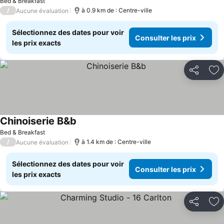
Bed & Breakfast
/
à 0.9 km de : Centre-ville
Aucune évaluation
Sélectionnez des dates pour voir
Consulter les prix
les prix exacts
Partager
Aj
Chinoiserie B&b
Bed & Breakfast
/
à 1.4 km de : Centre-ville
Aucune évaluation
Sélectionnez des dates pour voir
Consulter les prix
les prix exacts
Partager
Aj