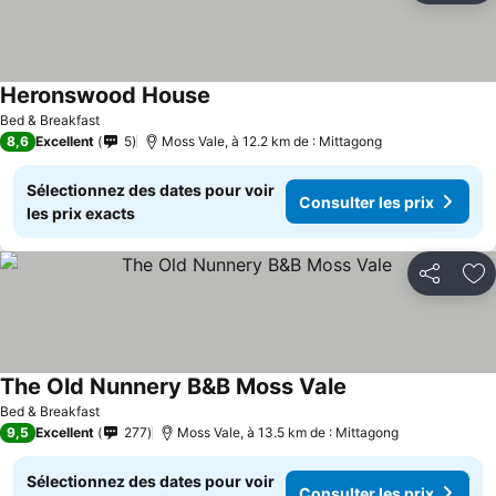
Heronswood House
Bed & Breakfast
8,6
Excellent
5
Moss Vale, à 12.2 km de : Mittagong
Sélectionnez des dates pour voir
Consulter les prix
les prix exacts
Partager
Aj
The Old Nunnery B&B Moss Vale
Bed & Breakfast
9,5
Excellent
277
Moss Vale, à 13.5 km de : Mittagong
Sélectionnez des dates pour voir
Consulter les prix