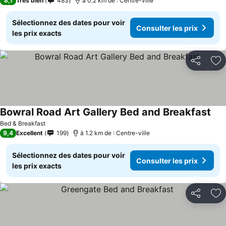
8,1
Très bien
483
à 0.2 km de : Centre-ville
Sélectionnez des dates pour voir
Consulter les prix
les prix exacts
Partager
Aj
Bowral Road Art Gallery Bed and Breakfast
Bed & Breakfast
9,4
Excellent
199
à 1.2 km de : Centre-ville
Sélectionnez des dates pour voir
Consulter les prix
les prix exacts
Partager
Aj