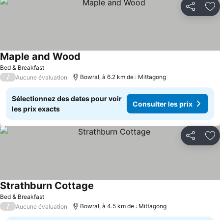
Partager
Aj
Maple and Wood
Bed & Breakfast
/
Bowral, à 6.2 km de : Mittagong
Aucune évaluation
Sélectionnez des dates pour voir
Consulter les prix
les prix exacts
Partager
Aj
Strathburn Cottage
Bed & Breakfast
/
Bowral, à 4.5 km de : Mittagong
Aucune évaluation