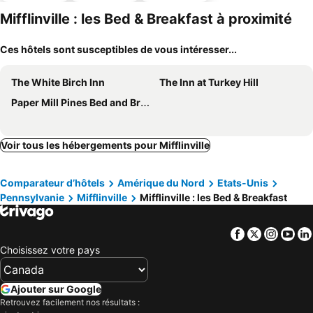
ues
acceptés
parking
Mifflinville : les Bed & Breakfast à proximité
Ces hôtels sont susceptibles de vous intéresser...
The White Birch Inn
The Inn at Turkey Hill
Paper Mill Pines Bed and Breakfast
Voir tous les hébergements pour Mifflinville
Comparateur d’hôtels
Amérique du Nord
Etats-Unis
Pennsylvanie
Mifflinville
Mifflinville : les Bed & Breakfast
Facebook
Twitter
Insta
Yo
Choisissez votre pays
Ajouter sur Google
Retrouvez facilement nos résultats :