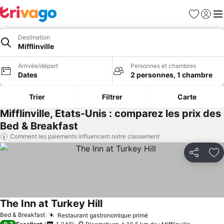
Favoris
Se con
Me
Destination
Mifflinville
Arrivée/départ
Personnes et chambres
Dates
2 personnes, 1 chambre
Trier
Filtrer
Carte
Mifflinville, Etats-Unis : comparez les prix des
Bed & Breakfast
Comment les paiements influencent notre classement
Partager
Aj
The Inn at Turkey Hill
Consulter les prix
Bed & Breakfast
Restaurant gastronomique primé
Consulter les prix