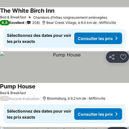
The White Birch Inn
Consulter les prix
Bed & Breakfast
Chambres d'hôtes soigneusement aménagées
Consulter 
8,8
Excellent
208
Bear Creek Village, à 6.0 km de : Mifflinville
Sélectionnez des dates pour voir
Consulter les prix
les prix exacts
Partager
Aj
Pump House
Consulter les prix
Bed & Breakfast
/
Bloomsburg, à 9.2 km de : Mifflinville
Aucune évaluation
Sélectionnez des dates pour voir
Consulter les prix
les prix exacts