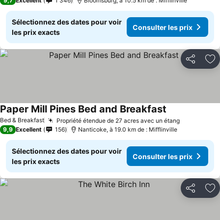
9,7
Excellent
1 346
Bloomsburg, à 10.5 km de : Mifflinville
Sélectionnez des dates pour voir
Consulter les prix
les prix exacts
Partager
Aj
Paper Mill Pines Bed and Breakfast
Consulter les 
Bed & Breakfast
Propriété étendue de 27 acres avec un étang
Consulter l
9,9
Excellent
156
Nanticoke, à 19.0 km de : Mifflinville
Sélectionnez des dates pour voir
Consulter les prix
les prix exacts
Partager
Aj