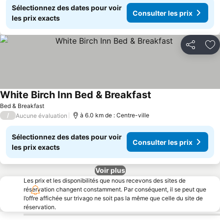
Sélectionnez des dates pour voir
Consulter les prix
les prix exacts
Partager
Aj
White Birch Inn Bed & Breakfast
Consulter les prix
Bed & Breakfast
/
à 6.0 km de : Centre-ville
Aucune évaluation
Sélectionnez des dates pour voir
Consulter les prix
les prix exacts
Voir plus
Les prix et les disponibilités que nous recevons des sites de
réservation changent constamment. Par conséquent, il se peut que
l’offre affichée sur trivago ne soit pas la même que celle du site de
réservation.