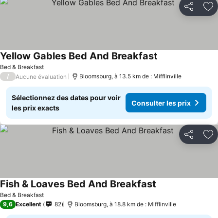
Partager
Aj
Yellow Gables Bed And Breakfast
Consulter les pr
Bed & Breakfast
/
Bloomsburg, à 13.5 km de : Mifflinville
Aucune évaluation
Sélectionnez des dates pour voir
Consulter les prix
les prix exacts
Partager
Aj
Fish & Loaves Bed And Breakfast
Consulter les pri
Bed & Breakfast
9,6
Excellent
82
Bloomsburg, à 18.8 km de : Mifflinville