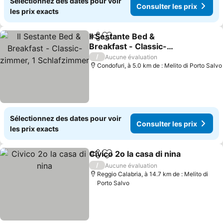
Sélectionnez des dates pour voir
Consulter les prix
les prix exacts
Il Sestante Bed &
Partager
Ajouter à mes favoris
Breakfast - Classic-
zimmer, 1 Schlafzimmer
Consulter les prix
/
Aucune évaluation
Condofuri, à 5.0 km de : Melito di Porto Salvo
Sélectionnez des dates pour voir
Consulter les prix
les prix exacts
Civico 2o la casa di nina
Partager
Ajouter à mes favoris
Co
/
Aucune évaluation
Reggio Calabria, à 14.7 km de : Melito di
Porto Salvo