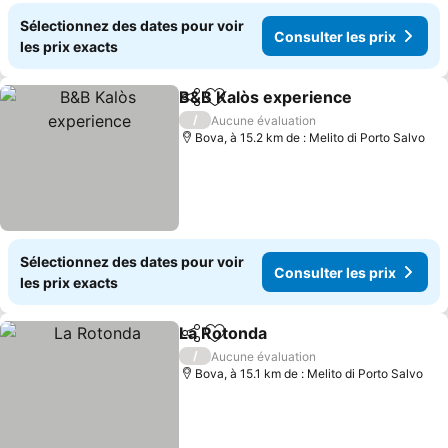
Sélectionnez des dates pour voir
Consulter les prix
les prix exacts
B&B Kalòs experience
Partager
Ajouter à mes favoris
Cons
/
Aucune évaluation
Bova, à 15.2 km de : Melito di Porto Salvo
Sélectionnez des dates pour voir
Consulter les prix
les prix exacts
La Rotonda
Partager
Ajouter à mes favoris
Consulter les p
/
Aucune évaluation
Bova, à 15.1 km de : Melito di Porto Salvo