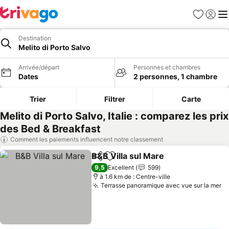
Favoris
Se con
Me
Destination
Melito di Porto Salvo
Arrivée/départ
Personnes et chambres
Dates
2 personnes, 1 chambre
Trier
Filtrer
Carte
Melito di Porto Salvo, Italie : comparez les prix
des Bed & Breakfast
Comment les paiements influencent notre classement
B&B Villa sul Mare
Partager
Ajouter à mes favoris
Consulte
9,5
Excellent
599
à 1.6 km de : Centre-ville
Terrasse panoramique avec vue sur la mer
Co