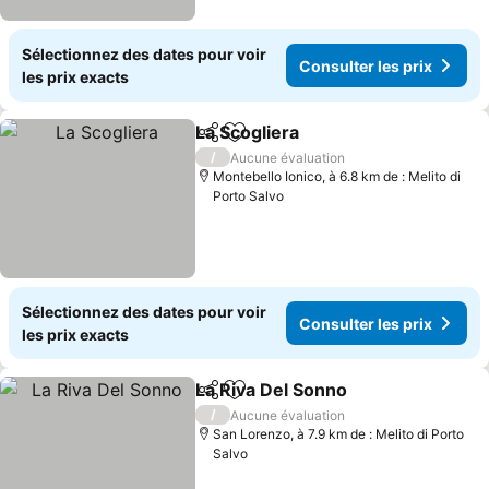
Sélectionnez des dates pour voir
Consulter les prix
les prix exacts
La Scogliera
Partager
Ajouter à mes favoris
Consulter les 
/
Aucune évaluation
Montebello Ionico, à 6.8 km de : Melito di
Porto Salvo
Sélectionnez des dates pour voir
Consulter les prix
les prix exacts
La Riva Del Sonno
Partager
Ajouter à mes favoris
Consulter
/
Aucune évaluation
San Lorenzo, à 7.9 km de : Melito di Porto
Salvo