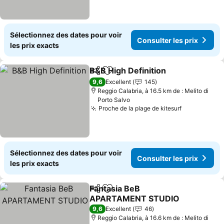
Sélectionnez des dates pour voir
Consulter les prix
les prix exacts
B&B High Definition
Partager
Ajouter à mes favoris
Consult
9,6
Excellent
145
Reggio Calabria, à 16.5 km de : Melito di
Porto Salvo
Proche de la plage de kitesurf
Consulter l
Sélectionnez des dates pour voir
Consulter les prix
les prix exacts
Fantasia BeB
Partager
Ajouter à mes favoris
APARTAMENT STUDIO
Consulter les prix
9,6
Excellent
46
Reggio Calabria, à 16.6 km de : Melito di