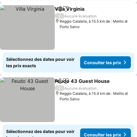
Villa Virginia
Partager
Ajouter à mes favoris
Consulter les 
/
Aucune évaluation
Reggio Calabria, à 15.5 km de : Melito di
Porto Salvo
Sélectionnez des dates pour voir
Consulter les prix
les prix exacts
Feudo 43 Guest House
Partager
Ajouter à mes favoris
Con
/
Aucune évaluation
Reggio Calabria, à 15.4 km de : Melito di
Porto Salvo
Sélectionnez des dates pour voir
Consulter les prix