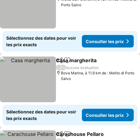
Porto Salvo
Sélectionnez des dates pour voir
Consulter les prix
les prix exacts
Casa margherita
Partager
Ajouter à mes favoris
Consulter 
/
Aucune évaluation
Bova Marina, à 11.9 km de : Melito di Porto
Salvo
Sélectionnez des dates pour voir
Consulter les prix
les prix exacts
Carachouse Pellaro
Partager
Ajouter à mes favoris
Consult