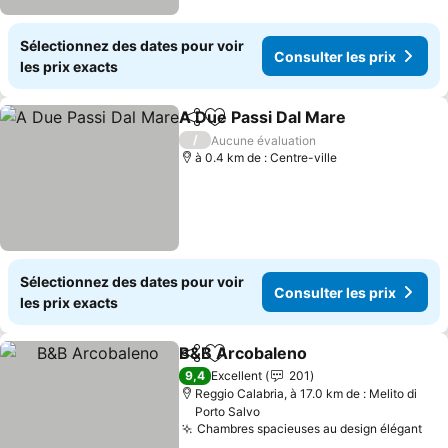
Sélectionnez des dates pour voir
Consulter les prix
les prix exacts
A Due Passi Dal Mare
Partager
Ajouter à mes favoris
Consu
/
Aucune évaluation
à 0.4 km de : Centre-ville
Sélectionnez des dates pour voir
Consulter les prix
les prix exacts
B&B Arcobaleno
Partager
Ajouter à mes favoris
Consulter 
9,4
Excellent
201
Reggio Calabria, à 17.0 km de : Melito di
Porto Salvo
Chambres spacieuses au design élégant
Con