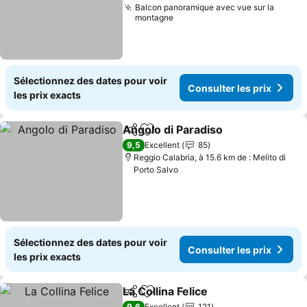
Balcon panoramique avec vue sur la
montagne
Sélectionnez des dates pour voir
Consulter les prix
les prix exacts
Angolo di Paradiso
Partager
Ajouter à mes favoris
Consulte
9,5
Excellent
85
Reggio Calabria, à 15.6 km de : Melito di
Porto Salvo
Sélectionnez des dates pour voir
Consulter les prix
les prix exacts
La Collina Felice
Partager
Ajouter à mes favoris
Consulter l
9,6
Excellent
121