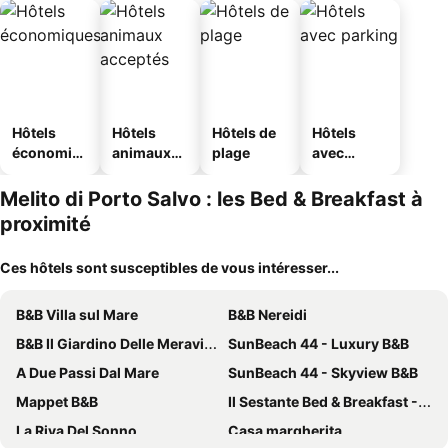
Hôtels
Hôtels
Hôtels de
Hôtels
économiq
animaux
plage
avec
ues
acceptés
parking
Melito di Porto Salvo : les Bed & Breakfast à
proximité
Ces hôtels sont susceptibles de vous intéresser...
B&B Villa sul Mare
B&B Nereidi
B&B Il Giardino Delle Meraviglie
SunBeach 44 - Luxury B&B
A Due Passi Dal Mare
SunBeach 44 - Skyview B&B
Mappet B&B
Il Sestante Bed & Breakfast - Classic-zimmer, 1 Schlafzimmer
La Riva Del Sonno
Casa margherita