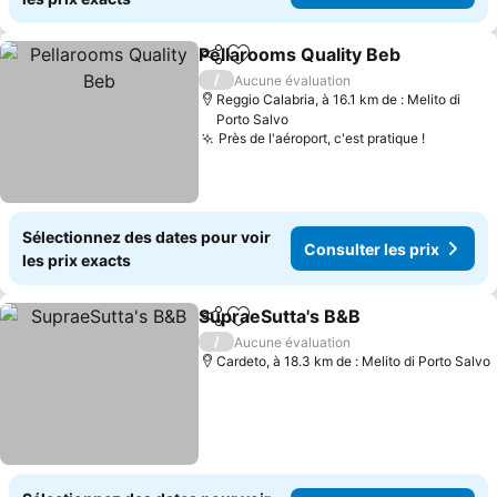
Pellarooms Quality Beb
Partager
Ajouter à mes favoris
Con
/
Aucune évaluation
Reggio Calabria, à 16.1 km de : Melito di
Porto Salvo
Près de l'aéroport, c'est pratique !
Consulte
Sélectionnez des dates pour voir
Consulter les prix
les prix exacts
SupraeSutta's B&B
Partager
Ajouter à mes favoris
Consulte
/
Aucune évaluation
Cardeto, à 18.3 km de : Melito di Porto Salvo