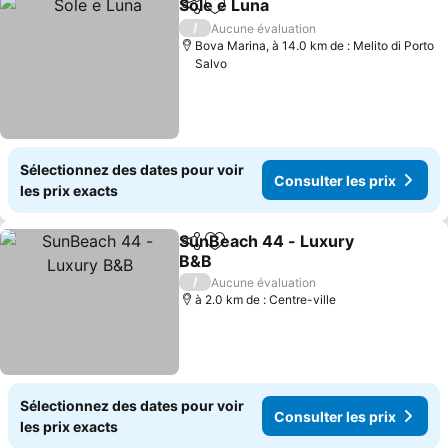
Sole e Luna
Partager
Ajouter à mes favoris
Consulter les p
/
Aucune évaluation
Bova Marina, à 14.0 km de : Melito di Porto
Salvo
Sélectionnez des dates pour voir
Consulter les prix
les prix exacts
SunBeach 44 - Luxury
Partager
Ajouter à mes favoris
B&B
Consulter les prix
/
Aucune évaluation
à 2.0 km de : Centre-ville
Sélectionnez des dates pour voir
Consulter les prix
les prix exacts