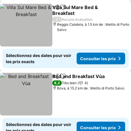
Villa Sul Mare Bed &
Partager
Ajouter à mes favoris
Breakfast
Consulter les prix
/
Aucune évaluation
Reggio Calabria, à 1.5 km de : Melito di Porto
Salvo
Sélectionnez des dates pour voir
Consulter les prix
les prix exacts
Bed and Breakfast Vùa
Partager
Ajouter à mes favoris
Con
8,2
Très bien
4
Bova, à 15.2 km de : Melito di Porto Salvo
Sélectionnez des dates pour voir
Consulter les prix
les prix exacts