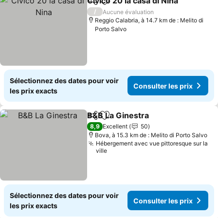
Civico 20 la casa di Nina
Partager
Ajouter à mes favoris
Co
/
Aucune évaluation
Reggio Calabria, à 14.7 km de : Melito di
Porto Salvo
Sélectionnez des dates pour voir
Consulter les prix
les prix exacts
B&B La Ginestra
Partager
Ajouter à mes favoris
Consulter 
8,9
Excellent
50
Bova, à 15.3 km de : Melito di Porto Salvo
Hébergement avec vue pittoresque sur la
ville
Sélectionnez des dates pour voir
Consulter les prix
les prix exacts