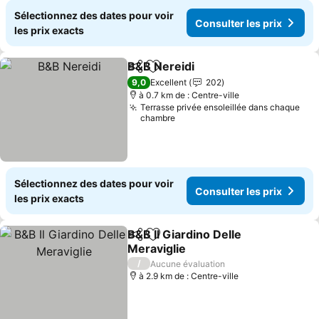
Sélectionnez des dates pour voir
Consulter les prix
les prix exacts
B&B Nereidi
Partager
Ajouter à mes favoris
Consulter les p
9,0
Excellent
202
à 0.7 km de : Centre-ville
Terrasse privée ensoleillée dans chaque
chambre
Sélectionnez des dates pour voir
Consulter les prix
les prix exacts
B&B Il Giardino Delle
Partager
Ajouter à mes favoris
Meraviglie
Consulter les prix
/
Aucune évaluation
à 2.9 km de : Centre-ville