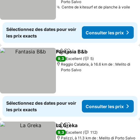
Porto Salvo
Centre de kitesurf et de planche à voile
Cons
Sélectionnez des dates pour voir
Consulter les prix
les prix exacts
Fantasia B&b
Partager
Ajouter à mes favoris
Consulter les 
9,3
Excellent
5
Reggio Calabria, à 16.6 km de : Melito di
Porto Salvo
Sélectionnez des dates pour voir
Consulter les prix
les prix exacts
La Greka
Partager
Ajouter à mes favoris
Consulter les prix
9,3
Excellent
112
Palizzi, à 11.3 km de : Melito di Porto Salvo