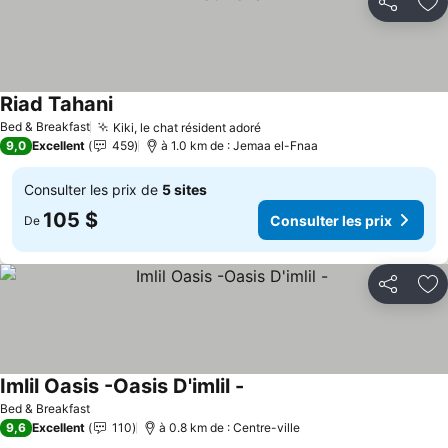
Partager
Aj
Riad Tahani
Bed & Breakfast
Kiki, le chat résident adoré
9,0
Excellent
459
à 1.0 km de : Jemaa el-Fnaa
Consulter les prix de
5 sites
105 $
Consulter les prix
De
Partager
Aj
Imlil Oasis -Oasis D'imlil -
Bed & Breakfast
9,6
Excellent
110
à 0.8 km de : Centre-ville