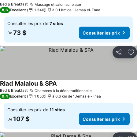
Bed & Breakfast
Massage et salon sur place
8,6
Excellent
1 346
à 0.1 km de : Jemaa el-Fnaa
Consulter les prix de
7 sites
73 $
Consulter les prix
De
Partager
Aj
Riad Maialou & SPA
Bed & Breakfast
Chambres à la déco traditionnelle
9,4
Excellent
1 053
à 0.6 km de : Jemaa el-Fnaa
Consulter les prix de
11 sites
107 $
Consulter les prix
De