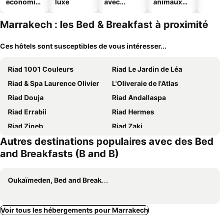
économiq
luxe
avec
animaux
ues
piscine
acceptés
Marrakech : les Bed & Breakfast à proximité
Ces hôtels sont susceptibles de vous intéresser...
Riad 1001 Couleurs
Riad Le Jardin de Léa
Riad & Spa Laurence Olivier
L'Oliveraie de l'Atlas
Riad Douja
Riad Andallaspa
Riad Errabii
Riad Hermes
Riad Zineb
Riad Zaki
Autres destinations populaires avec des Bed
Riad Marraplace
Riad Mounir
and Breakfasts (B and B)
La Maison de Marrakech
Riad Couleurs du Sud
Riad Celia
Arabian Riad Marrakech
Oukaïmeden, Bed and Breakfasts (B and B)
Riad Ibiza Star
Riad Maialou & SPA
Riad Dama & Spa
Ambre Epices Medina Riad
Voir tous les hébergements pour Marrakech
Riad Oussari
Riad Dar Attika