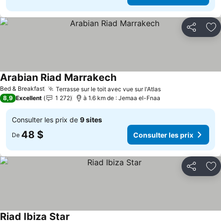
Partager
Aj
Arabian Riad Marrakech
Bed & Breakfast
Terrasse sur le toit avec vue sur l'Atlas
8,9
Excellent
1 272
à 1.6 km de : Jemaa el-Fnaa
Consulter les prix de
9 sites
48 $
Consulter les prix
De
Partager
Aj
Riad Ibiza Star