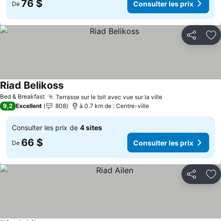
76 $
Consulter les prix
De
Partager
Aj
Riad Belikoss
Bed & Breakfast
Terrasse sur le toit avec vue sur la ville
9,2
Excellent
808
à 0.7 km de : Centre-ville
Consulter les prix de
4 sites
66 $
Consulter les prix
De
Partager
Aj