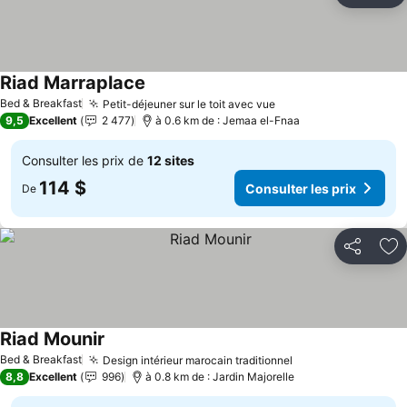
Riad Marraplace
Bed & Breakfast
Petit-déjeuner sur le toit avec vue
9,5
Excellent
2 477
à 0.6 km de : Jemaa el-Fnaa
Consulter les prix de
12 sites
114 $
Consulter les prix
De
Partager
Aj
Riad Mounir
Bed & Breakfast
Design intérieur marocain traditionnel
8,8
Excellent
996
à 0.8 km de : Jardin Majorelle