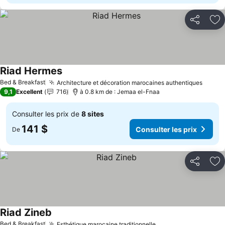
Partager
Aj
Riad Hermes
Bed & Breakfast
Architecture et décoration marocaines authentiques
9,1
Excellent
716
à 0.8 km de : Jemaa el-Fnaa
Consulter les prix de
8 sites
141 $
Consulter les prix
De
Partager
Aj
Riad Zineb
Bed & Breakfast
Esthétique marocaine traditionnelle