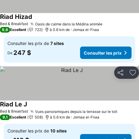
Riad Hizad
Bed & Breakfast
Oasis de calme dans la Médina animée
9,6
Excellent
722
à 0.6 km de : Jemaa el-Fnaa
Consulter les prix de
7 sites
247 $
Consulter les prix
De
Partager
Aj
Riad Le J
Bed & Breakfast
Vues panoramiques depuis la terrasse sur le toit
9,1
Excellent
508
à 0.6 km de : Jemaa el-Fnaa
Consulter les prix de
10 sites