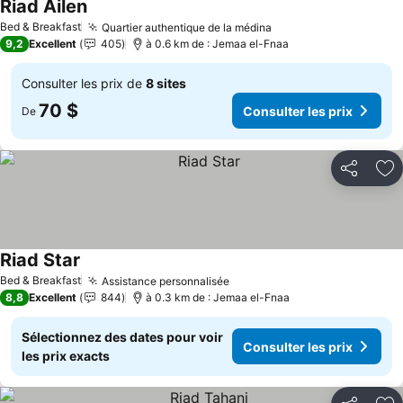
Riad Ailen
Bed & Breakfast
Quartier authentique de la médina
9,2
Excellent
405
à 0.6 km de : Jemaa el-Fnaa
Consulter les prix de
8 sites
70 $
Consulter les prix
De
Partager
Aj
Riad Star
Bed & Breakfast
Assistance personnalisée
8,8
Excellent
844
à 0.3 km de : Jemaa el-Fnaa
Sélectionnez des dates pour voir
Consulter les prix
les prix exacts