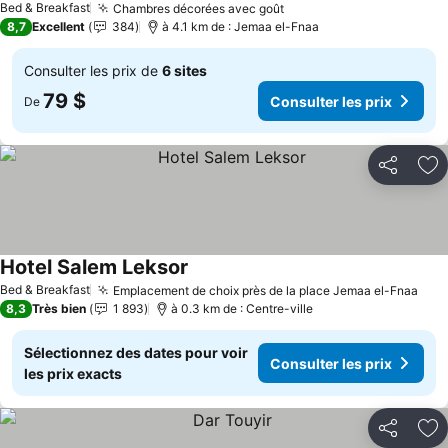
Bed & Breakfast
Chambres décorées avec goût
8,7
Excellent
384
à 4.1 km de : Jemaa el-Fnaa
Consulter les prix de
6 sites
79 $
Consulter les prix
De
Partager
Aj
Hotel Salem Leksor
Bed & Breakfast
Emplacement de choix près de la place Jemaa el-Fnaa
8,3
Très bien
1 893
à 0.3 km de : Centre-ville
Sélectionnez des dates pour voir
Consulter les prix
les prix exacts
Partager
Aj