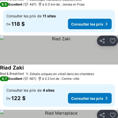
9,5
Excellent
467
à 0.0 km de : Jemaa el-Fnaa
Consulter les prix de
11 sites
118 $
Consulter les prix
De
Partager
Aj
Riad Zaki
Bed & Breakfast
Détails uniques en vitrail dans les chambres
8,7
Excellent
667
à 0.2 km de : Centre-ville
Consulter les prix de
4 sites
122 $
Consulter les prix
De
Partager
Aj