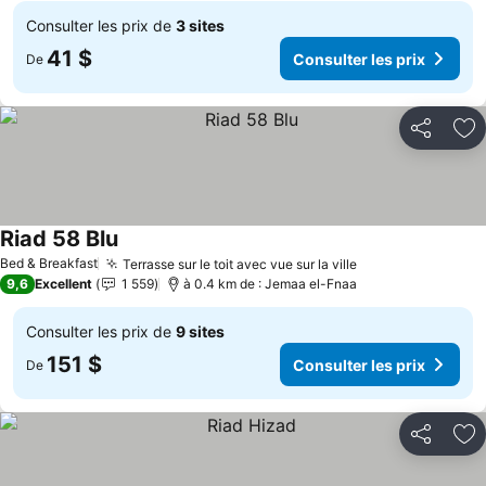
Consulter les prix de
3 sites
41 $
Consulter les prix
De
Partager
Aj
Riad 58 Blu
Bed & Breakfast
Terrasse sur le toit avec vue sur la ville
9,6
Excellent
1 559
à 0.4 km de : Jemaa el-Fnaa
Consulter les prix de
9 sites
151 $
Consulter les prix
De
Partager
Aj