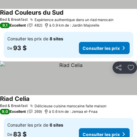
Riad Couleurs du Sud
Bed & Breakfast
Expérience authentique dans un riad marocain
9,1
Excellent
482
à 0.9 km de : Jardin Majorelle
Consulter les prix de
8 sites
93 $
Consulter les prix
De
Partager
Aj
Riad Celia
Bed & Breakfast
Délicieuse cuisine marocaine faite maison
9,0
Excellent
269
à 0.6 km de : Jemaa el-Fnaa
Consulter les prix de
6 sites
83 $
Consulter les prix
De