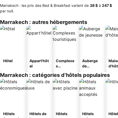
Marrakech : les prix des Bed & Breakfast varient de
‎38 $
à
‎247 $
par nuit.
Marrakech : autres hébergements
Hôtel
Appart'hôt
Complexe
Auberge
Mais
el
s
de
d'hô
touristique
jeunesse
Marrakech : catégories d’hôtels populaires
s
Hôtels
Hôtels de
Hôtels
Hôtels
Hôtel