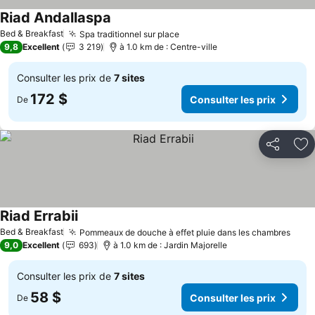
Riad Andallaspa
Bed & Breakfast
Spa traditionnel sur place
9,8
Excellent
3 219
à 1.0 km de : Centre-ville
Consulter les prix de
7 sites
172 $
Consulter les prix
De
Partager
Aj
Riad Errabii
Bed & Breakfast
Pommeaux de douche à effet pluie dans les chambres
9,0
Excellent
693
à 1.0 km de : Jardin Majorelle
Consulter les prix de
7 sites
58 $
Consulter les prix
De