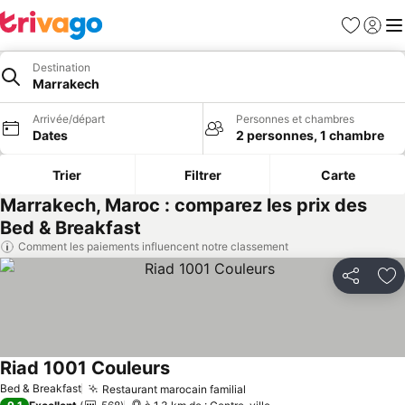
Favoris
Se con
Me
Destination
Marrakech
Arrivée/départ
Personnes et chambres
Dates
2 personnes, 1 chambre
Trier
Filtrer
Carte
Marrakech, Maroc : comparez les prix des
Bed & Breakfast
Comment les paiements influencent notre classement
Partager
Aj
Riad 1001 Couleurs
Bed & Breakfast
Restaurant marocain familial