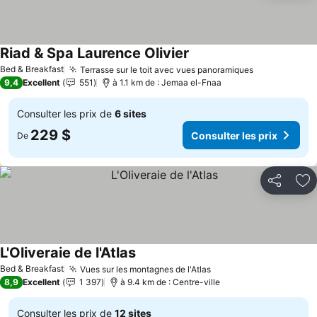
Riad & Spa Laurence Olivier
Bed & Breakfast
Terrasse sur le toit avec vues panoramiques
9,4
Excellent
551
à 1.1 km de : Jemaa el-Fnaa
Consulter les prix de
6 sites
229 $
Consulter les prix
De
Partager
Aj
L'Oliveraie de l'Atlas
Bed & Breakfast
Vues sur les montagnes de l'Atlas
8,9
Excellent
1 397
à 9.4 km de : Centre-ville
Consulter les prix de
12 sites