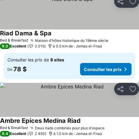
Partager
Aj
Riad Dama & Spa
Bed & Breakfast
Maison d'hôtes historique du 19ème siècle
9,0
Excellent
2 015
à 0.5 km de : Jemaa el-Fnaa
Consulter les prix de
8 sites
78 $
Consulter les prix
De
Partager
Aj
Ambre Epices Medina Riad
Bed & Breakfast
Deux riads combinés pour plus d'espace
9,4
Excellent
2 493
à 1.0 km de : Jemaa el-Fnaa