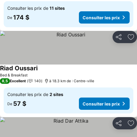
Consulter les prix de
11 sites
174 $
Consulter les prix
De
Partager
Aj
Riad Oussari
Bed & Breakfast
8,5
Excellent
140
à 18.3 km de : Centre-ville
Consulter les prix de
2 sites
57 $
Consulter les prix
De
Partager
Aj