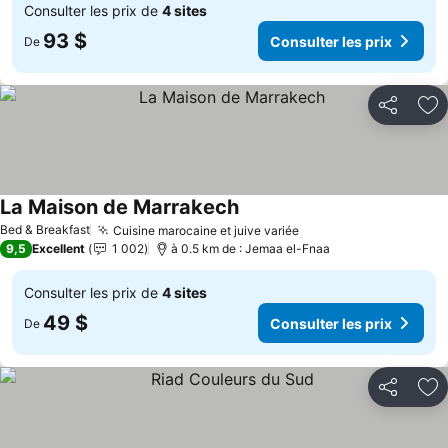
Consulter les prix de
4 sites
93 $
Consulter les prix
De
Partager
Aj
La Maison de Marrakech
Bed & Breakfast
Cuisine marocaine et juive variée
9,5
Excellent
1 002
à 0.5 km de : Jemaa el-Fnaa
Consulter les prix de
4 sites
49 $
Consulter les prix
De
Partager
Aj