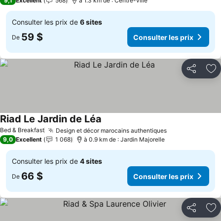
9,1
Excellent
568
à 1.3 km de : Centre-ville
Consulter les prix de
6 sites
59 $
Consulter les prix
De
Partager
Aj
Riad Le Jardin de Léa
Bed & Breakfast
Design et décor marocains authentiques
9,0
Excellent
1 068
à 0.9 km de : Jardin Majorelle
Consulter les prix de
4 sites
66 $
Consulter les prix
De
Partager
Aj