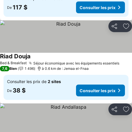
117 $
Consulter les prix
De
Partager
Aj
Riad Douja
Bed & Breakfast
Séjour économique avec les équipements essentiels
7,6
Bien
1 496
à 0.6 km de : Jemaa el-Fnaa
Consulter les prix de
2 sites
38 $
Consulter les prix
De
Partager
Aj