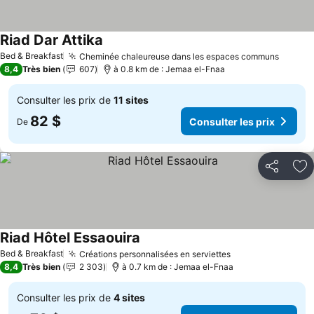
Riad Dar Attika
Bed & Breakfast
Cheminée chaleureuse dans les espaces communs
8,4
Très bien
607
à 0.8 km de : Jemaa el-Fnaa
Consulter les prix de
11 sites
82 $
Consulter les prix
De
Partager
Aj
Riad Hôtel Essaouira
Bed & Breakfast
Créations personnalisées en serviettes
8,4
Très bien
2 303
à 0.7 km de : Jemaa el-Fnaa
Consulter les prix de
4 sites