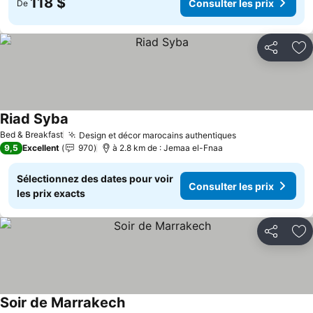
118 $
Consulter les prix
De
Partager
Aj
Riad Syba
Bed & Breakfast
Design et décor marocains authentiques
9,5
Excellent
970
à 2.8 km de : Jemaa el-Fnaa
Sélectionnez des dates pour voir
Consulter les prix
les prix exacts
Partager
Aj
Soir de Marrakech