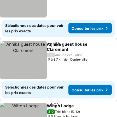
Sélectionnez des dates pour voir
Consulter les prix
les prix exacts
Annika guest house
Partager
Ajouter à mes favoris
Claremont
Consulter les prix
/
Aucune évaluation
à 8.7 km de : Centre-ville
Sélectionnez des dates pour voir
Consulter les prix
les prix exacts
Wilton Lodge
Partager
Ajouter à mes favoris
Consulter les
8,0
Très bien
12
0.8 km de la plage