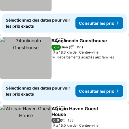
Sélectionnez des dates pour voir
Consulter les prix
les prix exacts
34onlincoln Guesthouse
Partager
Ajouter à mes favoris
C
7,8
Bien
351
à 18.3 km de : Centre-ville
Hébergements adaptés aux familles
Consult
Sélectionnez des dates pour voir
Consulter les prix
les prix exacts
African Haven Guest
Partager
Ajouter à mes favoris
House
Consulter les prix
6,6
188
à 15.0 km de : Centre-ville