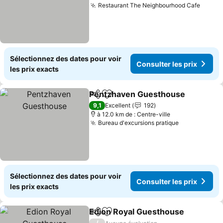
Restaurant The Neighbourhood Cafe
Consul
Sélectionnez des dates pour voir
Consulter les prix
les prix exacts
Pentzhaven Guesthouse
Partager
Ajouter à mes favoris
C
9,1
Excellent
192
à 12.0 km de : Centre-ville
Bureau d'excursions pratique
Consulter le
Sélectionnez des dates pour voir
Consulter les prix
les prix exacts
Edion Royal Guesthouse
Partager
Ajouter à mes favoris
Co
/