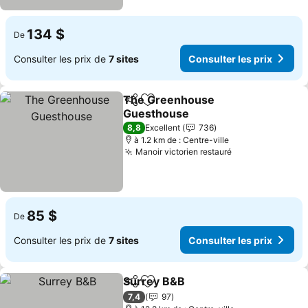
134 $
De
Consulter les prix de
7 sites
Consulter les prix
The Greenhouse
Partager
Ajouter à mes favoris
Guesthouse
Consulter les prix
8,8
Excellent
736
à 1.2 km de : Centre-ville
Manoir victorien restauré
Consulter les p
85 $
De
Consulter les prix de
7 sites
Consulter les prix
Surrey B&B
Partager
Ajouter à mes favoris
Consulter les p
7,4
97