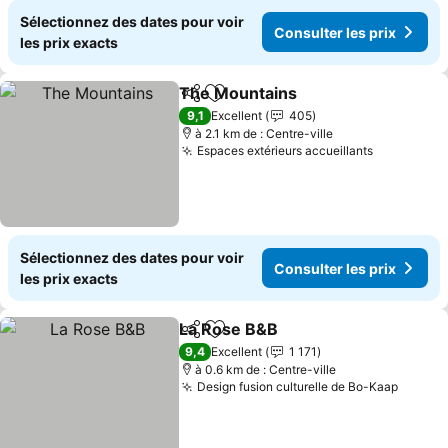
Sélectionnez des dates pour voir
Consulter les prix
les prix exacts
The Mountains
Partager
Ajouter à mes favoris
Consulter l
9,1
Excellent
405
à 2.1 km de : Centre-ville
Espaces extérieurs accueillants
Consulter 
Sélectionnez des dates pour voir
Consulter les prix
les prix exacts
La Rose B&B
Partager
Ajouter à mes favoris
Consulter les 
9,4
Excellent
1 171
à 0.6 km de : Centre-ville
Design fusion culturelle de Bo-Kaap
Consul