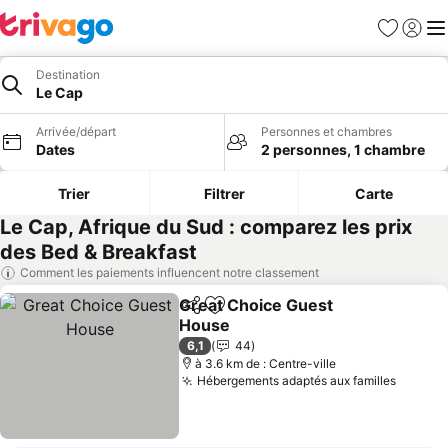
Favoris
Se con
Me
Destination
Le Cap
Arrivée/départ
Personnes et chambres
Dates
2 personnes, 1 chambre
Trier
Filtrer
Carte
Le Cap, Afrique du Sud : comparez les prix
des Bed & Breakfast
Comment les paiements influencent notre classement
Great Choice Guest
Partager
Ajouter à mes favoris
House
Consulter les prix
6,1
44
à 3.6 km de : Centre-ville
Hébergements adaptés aux familles
Consult