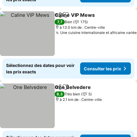
Caline VIP Mews
Partager
Ajouter à mes favoris
Consulter 
7,7
Bien
175
à 13.0 km de : Centre-ville
Une cuisine internationale et africaine variée
Sélectionnez des dates pour voir
Consulter les prix
les prix exacts
One Belvedere
Partager
Ajouter à mes favoris
Consulter l
8,3
Très bien
5
à 2.1 km de : Centre-ville