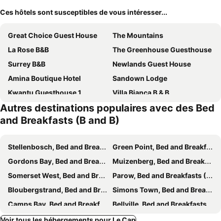
Ces hôtels sont susceptibles de vous intéresser...
Great Choice Guest House
The Mountains
La Rose B&B
The Greenhouse Guesthouse
Surrey B&B
Newlands Guest House
Amina Boutique Hotel
Sandown Lodge
Kwantu Guesthouse 1
Villa Bianca B & B
Autres destinations populaires avec des Bed
Cheviot Place Guest House
Bayflowers Guest House
and Breakfasts (B and B)
34onlincoln Guesthouse
African Haven Guest House
Roodenburg House
Ramasibi Guest Services
Stellenbosch, Bed and Breakfasts (B and B)
Green Point, Bed and Breakfasts (B and B)
Pentzhaven Guesthouse
Edion Royal Guesthouse
Gordons Bay, Bed and Breakfasts (B and B)
Muizenberg, Bed and Breakfasts (B and B)
The Cape Colonial Guest House
Broadway Guesthouse
Somerset West, Bed and Breakfasts (B and B)
Parow, Bed and Breakfasts (B and B)
Turning Point B&B
Camps Bay Studio Guesthouse - Studio
Bloubergstrand, Bed and Breakfasts (B and B)
Simons Town, Bed and Breakfasts (B and B)
Cape palm royal guest house
Caline VIP Mews
Camps Bay, Bed and Breakfasts (B and B)
Bellville, Bed and Breakfasts (B and B)
One Belvedere
Bob Lodge
Milnerton, Bed and Breakfasts (B and B)
Goodwood, Bed and Breakfasts (B and B)
Voir tous les hébergements pour Le Cap