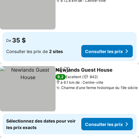
à 12.8 km de : Centre-ville
35 $
De
Consulter les prix de
2 sites
Consulter les prix
Newlands Guest House
Partager
Ajouter à mes favoris
Co
9,2
Excellent
842
à 6.1 km de : Centre-ville
Charme d'une ferme historique du 19e siècle
Sélectionnez des dates pour voir
Consulter les prix
les prix exacts