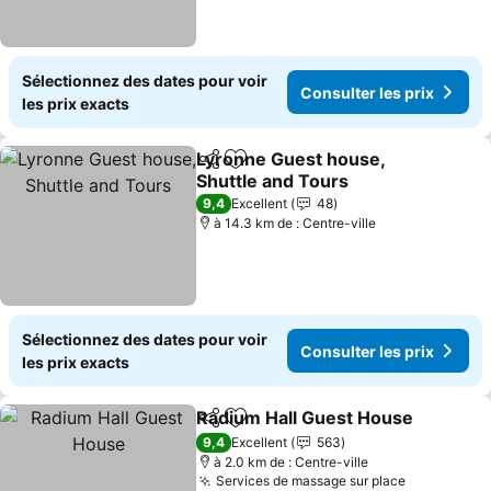
Sélectionnez des dates pour voir
Consulter les prix
les prix exacts
Lyronne Guest house,
Partager
Ajouter à mes favoris
Shuttle and Tours
Consulter les prix
9,4
Excellent
48
à 14.3 km de : Centre-ville
Sélectionnez des dates pour voir
Consulter les prix
les prix exacts
Radium Hall Guest House
Partager
Ajouter à mes favoris
C
9,4
Excellent
563
à 2.0 km de : Centre-ville
Services de massage sur place
Consulter 