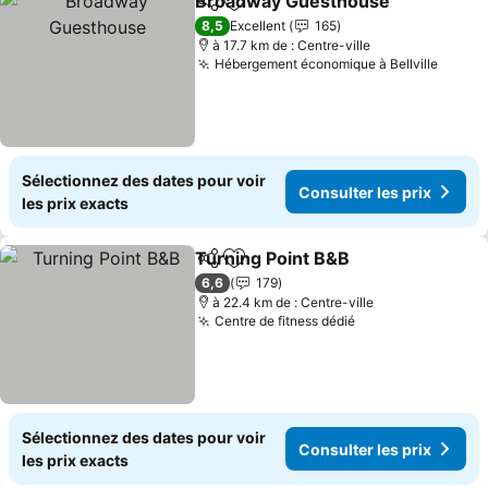
Broadway Guesthouse
Partager
Ajouter à mes favoris
Con
8,5
Excellent
165
à 17.7 km de : Centre-ville
Hébergement économique à Bellville
Consul
Sélectionnez des dates pour voir
Consulter les prix
les prix exacts
Turning Point B&B
Partager
Ajouter à mes favoris
Consulte
6,6
179
à 22.4 km de : Centre-ville
Centre de fitness dédié
Consulter les pr
Sélectionnez des dates pour voir
Consulter les prix
les prix exacts