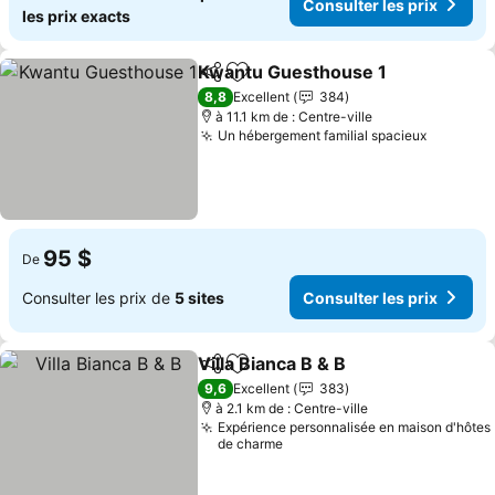
Consulter les prix
les prix exacts
Kwantu Guesthouse 1
Partager
Ajouter à mes favoris
Cons
8,8
Excellent
384
à 11.1 km de : Centre-ville
Un hébergement familial spacieux
Consulte
95 $
De
Consulter les prix de
5 sites
Consulter les prix
Villa Bianca B & B
Partager
Ajouter à mes favoris
Consulter
9,6
Excellent
383
à 2.1 km de : Centre-ville
Expérience personnalisée en maison d'hôtes
de charme