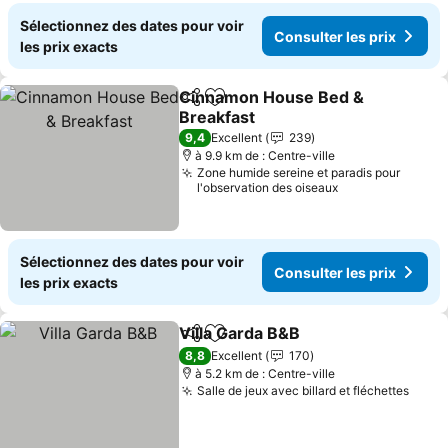
Sélectionnez des dates pour voir
Consulter les prix
les prix exacts
Cinnamon House Bed &
Partager
Ajouter à mes favoris
Breakfast
Consulter les prix
9,4
Excellent
239
à 9.9 km de : Centre-ville
Zone humide sereine et paradis pour
l'observation des oiseaux
Sélectionnez des dates pour voir
Consulter les prix
les prix exacts
Villa Garda B&B
Partager
Ajouter à mes favoris
Consulter l
8,8
Excellent
170
à 5.2 km de : Centre-ville
Salle de jeux avec billard et fléchettes
Consu