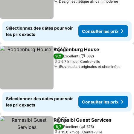
Design esthétique africain moderne
Consult
Sélectionnez des dates pour voir
Consulter les prix
les prix exacts
Roodenburg House
Partager
Ajouter à mes favoris
Consult
9,2
Excellent
682
à 6.7 km de : Centre-ville
Œuvres d'art originales et cheminées
Consul
Sélectionnez des dates pour voir
Consulter les prix
les prix exacts
Ramasibi Guest Services
Partager
Ajouter à mes favoris
C
8,7
Excellent
675
à 15.0 km de : Centre-ville