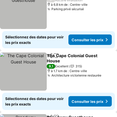
Aucune évaluation
à 6.8 km de : Centre-ville
Parking privé sécurisé
Consulter les pri
Sélectionnez des dates pour voir
Consulter les prix
les prix exacts
The Cape Colonial Guest
Partager
Ajouter à mes favoris
House
Consulter les prix
9,1
Excellent
315
à 1.7 km de : Centre-ville
Architecture victorienne restaurée
Consulte
Sélectionnez des dates pour voir
Consulter les prix
les prix exacts