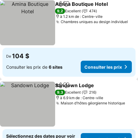
Amina Boutique Hotel
Partager
Ajouter à mes favoris
Cons
9,2
Excellent
474
à 1.2 km de : Centre-ville
Chambres uniques au design individuel
Cons
104 $
De
Consulter les prix de
6 sites
Consulter les prix
Sandown Lodge
Partager
Ajouter à mes favoris
Consulter 
9,3
Excellent
216
à 6.9 km de : Centre-ville
Maison d'hôtes géorgienne historique
Consu
Sélectionnez des dates pour voir