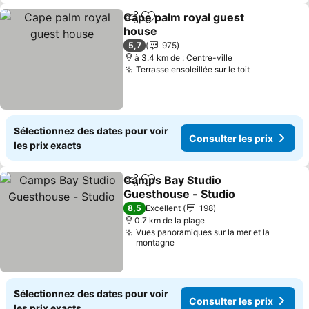
Cape palm royal guest
Partager
Ajouter à mes favoris
house
Consulter les prix
5,7
975
à 3.4 km de : Centre-ville
Terrasse ensoleillée sur le toit
Consulter l
Sélectionnez des dates pour voir
Consulter les prix
les prix exacts
Camps Bay Studio
Partager
Ajouter à mes favoris
Guesthouse - Studio
Consulter les prix
8,5
Excellent
198
0.7 km de la plage
Vues panoramiques sur la mer et la
montagne
Sélectionnez des dates pour voir
Consulter les prix
les prix exacts