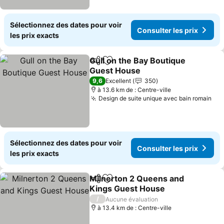
Sélectionnez des dates pour voir
Consulter les prix
les prix exacts
Gull on the Bay Boutique
Partager
Ajouter à mes favoris
Guest House
Consulter les prix
9,6
Excellent
350
à 13.6 km de : Centre-ville
Design de suite unique avec bain romain
Con
Sélectionnez des dates pour voir
Consulter les prix
les prix exacts
Milnerton 2 Queens and
Partager
Ajouter à mes favoris
Kings Guest House
Consulter les prix
/
Aucune évaluation
à 13.4 km de : Centre-ville