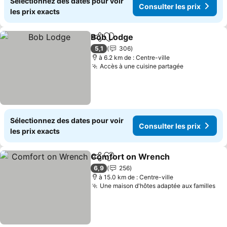
Sélectionnez des dates pour voir
Consulter les prix
les prix exacts
Bob Lodge
Partager
Ajouter à mes favoris
Consulter les pr
5,1
306
à 6.2 km de : Centre-ville
Accès à une cuisine partagée
Consulter l
Sélectionnez des dates pour voir
Consulter les prix
les prix exacts
Comfort on Wrench
Partager
Ajouter à mes favoris
Consul
6,9
256
à 15.0 km de : Centre-ville
Une maison d'hôtes adaptée aux familles
Con