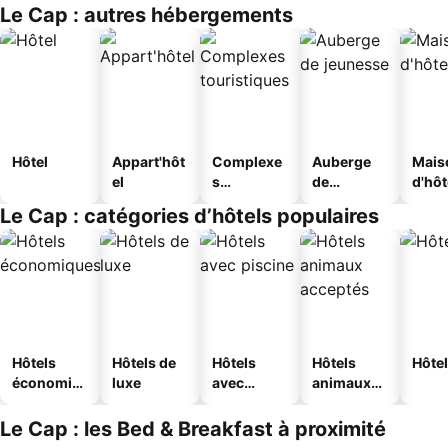
Le Cap : autres hébergements
Hôtel
Appart'hôt
Complexe
Auberge
Mais
el
s
de
d'hô
touristique
jeunesse
Le Cap : catégories d’hôtels populaires
s
Hôtels
Hôtels de
Hôtels
Hôtels
Hôtel
économiq
luxe
avec
animaux
ues
piscine
acceptés
Le Cap : les Bed & Breakfast à proximité