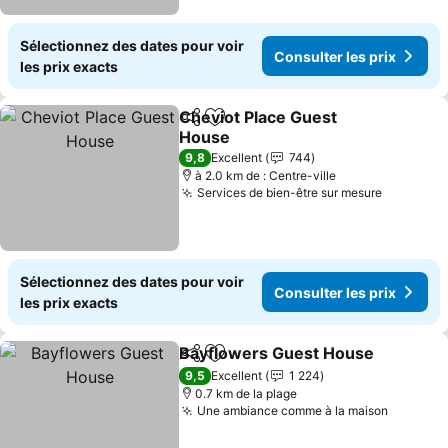
Sélectionnez des dates pour voir
Consulter les prix
les prix exacts
Cheviot Place Guest
Partager
Ajouter à mes favoris
House
Consulter les prix
9,8
Excellent
744
à 2.0 km de : Centre-ville
Services de bien-être sur mesure
Consulter
Sélectionnez des dates pour voir
Consulter les prix
les prix exacts
Bayflowers Guest House
Partager
Ajouter à mes favoris
C
9,5
Excellent
1 224
0.7 km de la plage
Une ambiance comme à la maison
Consulte