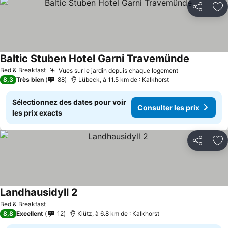
Partager
Aj
Baltic Stuben Hotel Garni Travemünde
Bed & Breakfast
Vues sur le jardin depuis chaque logement
8,3
Très bien
88
Lübeck, à 11.5 km de : Kalkhorst
Sélectionnez des dates pour voir
Consulter les prix
les prix exacts
Partager
Aj
Landhausidyll 2
Bed & Breakfast
8,8
Excellent
12
Klütz, à 6.8 km de : Kalkhorst