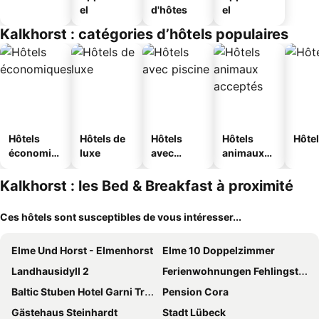
el
d'hôtes
el
Kalkhorst : catégories d’hôtels populaires
Hôtels
Hôtels de
Hôtels
Hôtels
Hôtel
économiq
luxe
avec
animaux
ues
piscine
acceptés
Kalkhorst : les Bed & Breakfast à proximité
Ces hôtels sont susceptibles de vous intéresser...
Elme Und Horst - Elmenhorst
Elme 10 Doppelzimmer
Landhausidyll 2
Ferienwohnungen Fehlingstr 28
Baltic Stuben Hotel Garni Travemünde
Pension Cora
Gästehaus Steinhardt
Stadt Lübeck