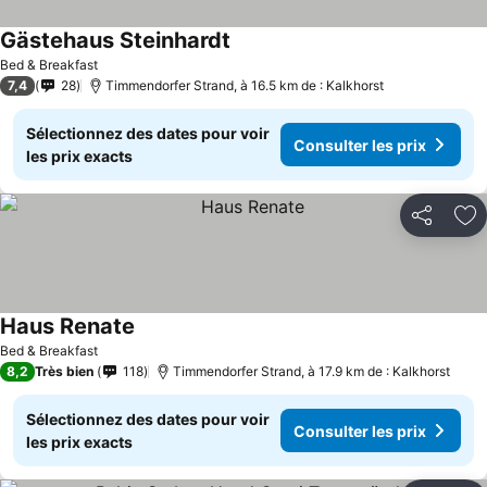
Gästehaus Steinhardt
Bed & Breakfast
7,4
28
Timmendorfer Strand, à 16.5 km de : Kalkhorst
Sélectionnez des dates pour voir
Consulter les prix
les prix exacts
Partager
Aj
Haus Renate
Bed & Breakfast
8,2
Très bien
118
Timmendorfer Strand, à 17.9 km de : Kalkhorst
Sélectionnez des dates pour voir
Consulter les prix
les prix exacts