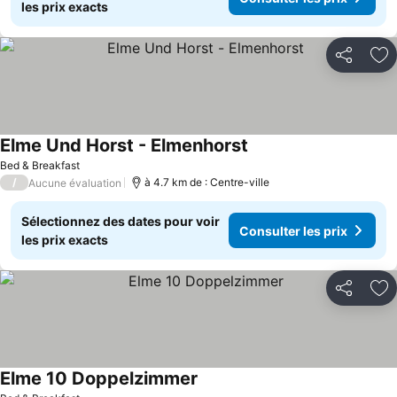
les prix exacts
Partager
Aj
Elme Und Horst - Elmenhorst
Bed & Breakfast
/
à 4.7 km de : Centre-ville
Aucune évaluation
Sélectionnez des dates pour voir
Consulter les prix
les prix exacts
Partager
Aj
Elme 10 Doppelzimmer