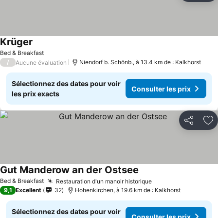
Krüger
Bed & Breakfast
/
Niendorf b. Schönb., à 13.4 km de : Kalkhorst
Aucune évaluation
Sélectionnez des dates pour voir
Consulter les prix
les prix exacts
Partager
Aj
Gut Manderow an der Ostsee
Bed & Breakfast
Restauration d'un manoir historique
9,1
Excellent
32
Hohenkirchen, à 19.6 km de : Kalkhorst
Sélectionnez des dates pour voir
Consulter les prix