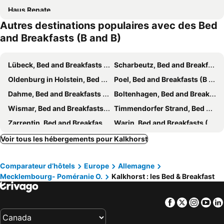
Haus Renate
Autres destinations populaires avec des Bed
and Breakfasts (B and B)
Lübeck, Bed and Breakfasts (B and B)
Scharbeutz, Bed and Breakfasts (B and B)
Oldenburg in Holstein, Bed and Breakfasts (B and B)
Poel, Bed and Breakfasts (B and B)
Dahme, Bed and Breakfasts (B and B)
Boltenhagen, Bed and Breakfasts (B and B)
Wismar, Bed and Breakfasts (B and B)
Timmendorfer Strand, Bed and Breakfasts (B and B)
Zarrentin, Bed and Breakfasts (B and B)
Warin, Bed and Breakfasts (B and B)
Rehna, Bed and Breakfasts (B and B)
Heiligenhafen, Bed and Breakfasts (B and B)
Voir tous les hébergements pour Kalkhorst
Hohenkirchen, Bed and Breakfasts (B and B)
Klütz, Bed and Breakfasts (B and B)
Comparateur d’hôtels
Europe
Allemagne
Fehmarnsund, Bed and Breakfasts (B and B)
Boiensdorf, Bed and Breakfasts (B and B)
Mecklembourg- Poméranie O.
Kalkhorst : les Bed & Breakfast
Mölln, Bed and Breakfasts (B and B)
Hohwacht, Bed and Breakfasts (B and B)
Facebook
Twitter
Insta
Yo