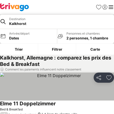
Favoris
Se con
Me
Destination
Kalkhorst
Arrivée/départ
Personnes et chambres
Dates
2 personnes, 1 chambre
Trier
Filtrer
Carte
Kalkhorst, Allemagne : comparez les prix des
Bed & Breakfast
Comment les paiements influencent notre classement
Partager
Aj
Elme 11 Doppelzimmer
Bed & Breakfast