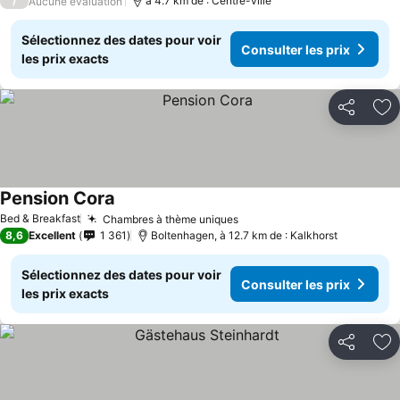
/
à 4.7 km de : Centre-ville
Aucune évaluation
Sélectionnez des dates pour voir
Consulter les prix
les prix exacts
Partager
Aj
Pension Cora
Bed & Breakfast
Chambres à thème uniques
8,6
Excellent
1 361
Boltenhagen, à 12.7 km de : Kalkhorst
Sélectionnez des dates pour voir
Consulter les prix
les prix exacts
Partager
Aj