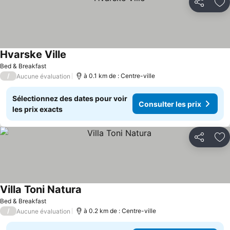
Partager
Aj
Hvarske Ville
Consulter les prix
Bed & Breakfast
/
à 0.1 km de : Centre-ville
Aucune évaluation
Sélectionnez des dates pour voir
Consulter les prix
les prix exacts
Partager
Aj
Villa Toni Natura
Consulter les prix
Bed & Breakfast
/
à 0.2 km de : Centre-ville
Aucune évaluation