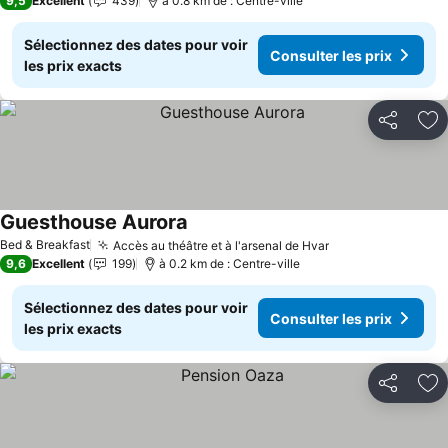
9,5
Excellent
439
à 0.8 km de : Centre-ville
Sélectionnez des dates pour voir
Consulter les prix
les prix exacts
Partager
Aj
Guesthouse Aurora
Consulter les prix
Bed & Breakfast
Accès au théâtre et à l'arsenal de Hvar
Consulter les pr
9,6
Excellent
199
à 0.2 km de : Centre-ville
Sélectionnez des dates pour voir
Consulter les prix
les prix exacts
Partager
Aj