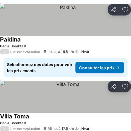
Partager
Aj
Paklina
Consulter les prix
Bed & Breakfast
/
Jelsa, à 16.8 km de : Hvar
Aucune évaluation
Sélectionnez des dates pour voir
Consulter les prix
les prix exacts
Partager
Aj
Villa Toma
Consulter les prix
Bed & Breakfast
/
Milna, à 17.5 km de : Hvar
Aucune évaluation