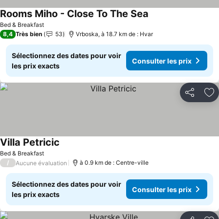
Rooms Miho - Close To The Sea
Consulter les prix
Bed & Breakfast
8,4
Très bien
53
Vrboska, à 18.7 km de : Hvar
Sélectionnez des dates pour voir
Consulter les prix
les prix exacts
Partager
Aj
Villa Petricic
Consulter les prix
Bed & Breakfast
/
à 0.9 km de : Centre-ville
Aucune évaluation
Sélectionnez des dates pour voir
Consulter les prix
les prix exacts