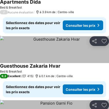
Apartments Dida
Consulter les prix
Bed & Breakfast
/
à 3.9 km de : Centre-ville
Aucune évaluation
Sélectionnez des dates pour voir
Consulter les prix
les prix exacts
Partager
Aj
Guesthouse Zakaria Hvar
Consulter les prix
Bed & Breakfast
9,2
Excellent
415
à 0.1 km de : Centre-ville
Sélectionnez des dates pour voir
Consulter les prix
les prix exacts
Partager
Aj