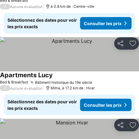
Bed & Breakfast
/
à 0.8 km de : Centre-ville
Aucune évaluation
Sélectionnez des dates pour voir
Consulter les prix
les prix exacts
Partager
Aj
Apartments Lucy
Consulter les prix
Bed & Breakfast
Bâtiment historique du 19e siècle
Consulter les prix
/
Milna, à 17.2 km de : Hvar
Aucune évaluation
Sélectionnez des dates pour voir
Consulter les prix
les prix exacts
Partager
Aj