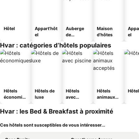
Hôtel
Appart'hôt
Auberge
Maison
Appa
el
de
d'hôtes
el
jeunesse
Hvar : catégories d’hôtels populaires
Hôtels
Hôtels de
Hôtels
Hôtels
Hôtel
économiq
luxe
avec
animaux
ues
piscine
acceptés
Hvar : les Bed & Breakfast à proximité
Ces hôtels sont susceptibles de vous intéresser...