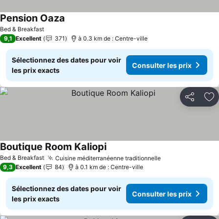
Pension Oaza
Consulter les prix
Bed & Breakfast
9,1
Excellent
371
à 0.3 km de : Centre-ville
Sélectionnez des dates pour voir
Consulter les prix
les prix exacts
Partager
Aj
Boutique Room Kaliopi
Consulter les prix
Bed & Breakfast
Cuisine méditerranéenne traditionnelle
Consulter les pr
9,3
Excellent
84
à 0.1 km de : Centre-ville
Sélectionnez des dates pour voir
Consulter les prix
les prix exacts