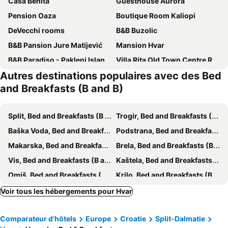
Casa Benita
Guesthouse Aurora
Pension Oaza
Boutique Room Kaliopi
DeVecchi rooms
B&B Buzolic
B&B Pansion Jure Matijević
Mansion Hvar
B&B Paradiso - Pakleni Islands Hvar
Villa Rita Old Town Centre Rooms
Autres destinations populaires avec des Bed
B&B Zora Panoramic View
Casa Benita Boutique B&B
and Breakfasts (B and B)
B&b Zora Panoramic View
Chamberlain
Apartments Lucy
Rooms Miho - Close To The Sea
Split, Bed and Breakfasts (B and B)
Trogir, Bed and Breakfasts (B and B)
Villa Nera
Baška Voda, Bed and Breakfasts (B and B)
Podstrana, Bed and Breakfasts (B and B)
Makarska, Bed and Breakfasts (B and B)
Brela, Bed and Breakfasts (B and B)
Vis, Bed and Breakfasts (B and B)
Kaštela, Bed and Breakfasts (B and B)
Omiš, Bed and Breakfasts (B and B)
Krilo, Bed and Breakfasts (B and B)
Duće, Bed and Breakfasts (B and B)
Jelsa, Bed and Breakfasts (B and B)
Voir tous les hébergements pour Hvar
Vela Luka, Bed and Breakfasts (B and B)
Komiža, Bed and Breakfasts (B and B)
Comparateur d’hôtels
Europe
Croatie
Split-Dalmatie
Marina, Bed and Breakfasts (B and B)
Selca, Bed and Breakfasts (B and B)