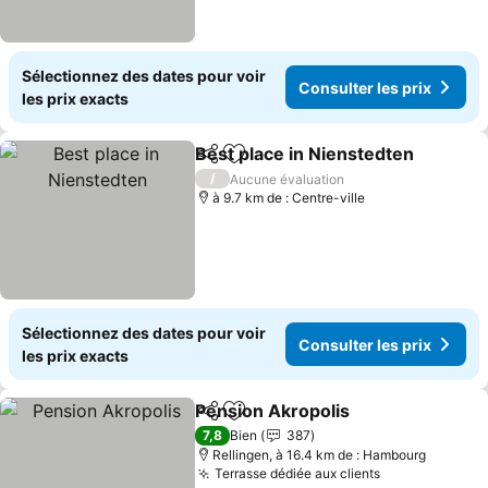
Sélectionnez des dates pour voir
Consulter les prix
les prix exacts
Best place in Nienstedten
Partager
Ajouter à mes favoris
/
Aucune évaluation
à 9.7 km de : Centre-ville
Sélectionnez des dates pour voir
Consulter les prix
les prix exacts
Pension Akropolis
Partager
Ajouter à mes favoris
Consulte
7,8
Bien
387
Rellingen, à 16.4 km de : Hambourg
Terrasse dédiée aux clients
Consulter les