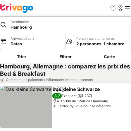
Favoris
Se con
Me
Destination
Hambourg
Arrivée/départ
Personnes et chambres
Dates
2 personnes, 1 chambre
Trier
Filtrer
Carte
Hambourg, Allemagne : comparez les prix des
Bed & Breakfast
Comment les paiements influencent notre classement
Das kleine Schwarze
Partager
Ajouter à mes favoris
Consu
8,7
Excellent
237
à 3.2 km de : Port de Hambourg
Jardin idyllique pour se détendre
Consulter