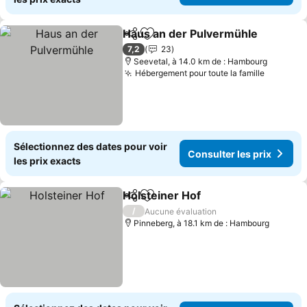
Haus an der Pulvermühle
Partager
Ajouter à mes favoris
C
7,2
23
Seevetal, à 14.0 km de : Hambourg
Hébergement pour toute la famille
Consulte
Sélectionnez des dates pour voir
Consulter les prix
les prix exacts
Holsteiner Hof
Partager
Ajouter à mes favoris
Consulter le
/
Aucune évaluation
Pinneberg, à 18.1 km de : Hambourg