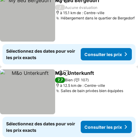
My Bed Bergedorf
Partager
Ajouter à mes favoris
Consulte
/
Aucune évaluation
à 15.1 km de : Centre-ville
Hébergement dans le quartier de Bergedorf
C
Sélectionnez des dates pour voir
Consulter les prix
les prix exacts
M&o Unterkunft
Partager
Ajouter à mes favoris
Consulter 
7,7
Bien
107
à 12.5 km de : Centre-ville
Salles de bain privées bien équipées
Consul
Sélectionnez des dates pour voir
Consulter les prix
les prix exacts