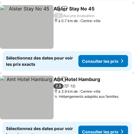
Alster Stay No 45
Partager
Ajouter à mes favoris
Consulter
/
Aucune évaluation
à 0.7 km de : Centre-ville
Sélectionnez des dates pour voir
Consulter les prix
les prix exacts
Amt Hotel Hamburg
Partager
Ajouter à mes favoris
Consul
7,3
12
à 3.9 km de : Centre-ville
Hébergements adaptés aux familles
Consult
Sélectionnez des dates pour voir
Consulter les prix