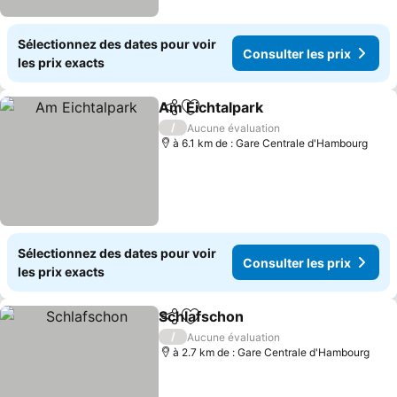
Sélectionnez des dates pour voir
Consulter les prix
les prix exacts
Am Eichtalpark
Partager
Ajouter à mes favoris
Consulter l
/
Aucune évaluation
à 6.1 km de : Gare Centrale d'Hambourg
Sélectionnez des dates pour voir
Consulter les prix
les prix exacts
Schlafschon
Partager
Ajouter à mes favoris
Consulter les 
/
Aucune évaluation
à 2.7 km de : Gare Centrale d'Hambourg