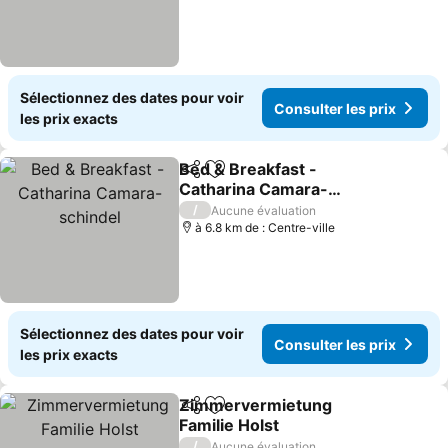
Sélectionnez des dates pour voir
Consulter les prix
les prix exacts
Bed & Breakfast -
Partager
Ajouter à mes favoris
Catharina Camara-
schindel
Consulter les prix
/
Aucune évaluation
à 6.8 km de : Centre-ville
Sélectionnez des dates pour voir
Consulter les prix
les prix exacts
Zimmervermietung
Partager
Ajouter à mes favoris
Familie Holst
Consulter les prix
/
Aucune évaluation