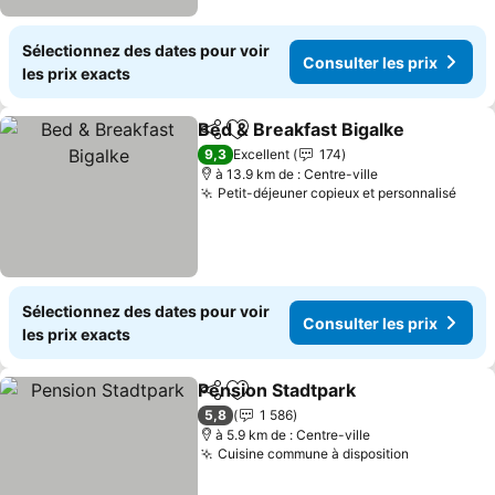
Sélectionnez des dates pour voir
Consulter les prix
les prix exacts
Bed & Breakfast Bigalke
Partager
Ajouter à mes favoris
Co
9,3
Excellent
174
à 13.9 km de : Centre-ville
Petit-déjeuner copieux et personnalisé
Cons
Sélectionnez des dates pour voir
Consulter les prix
les prix exacts
Pension Stadtpark
Partager
Ajouter à mes favoris
Consulte
5,8
1 586
à 5.9 km de : Centre-ville
Cuisine commune à disposition
Consulter 