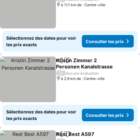
à 11.1 km de : Centre-ville
Sélectionnez des dates pour voir
Consulter les prix
les prix exacts
Kristin Zimmer 2
Partager
Ajouter à mes favoris
Personen Kanalstrasse
Consulter les prix
/
Aucune évaluation
à 2.9 km de : Centre-ville
Sélectionnez des dates pour voir
Consulter les prix
les prix exacts
Rest Best A597
Partager
Ajouter à mes favoris
Consulter l