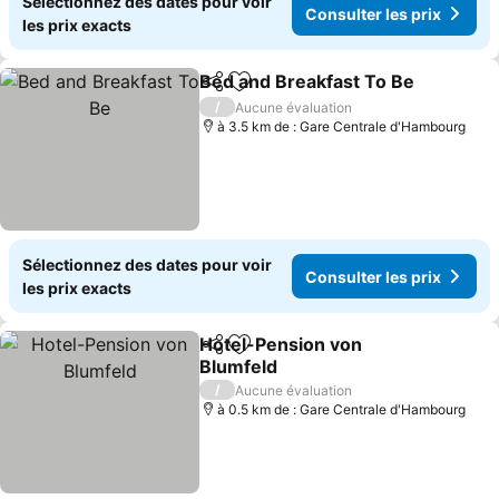
Sélectionnez des dates pour voir
Consulter les prix
les prix exacts
Bed and Breakfast To Be
Partager
Ajouter à mes favoris
C
/
Aucune évaluation
à 3.5 km de : Gare Centrale d'Hambourg
Sélectionnez des dates pour voir
Consulter les prix
les prix exacts
Hotel-Pension von
Partager
Ajouter à mes favoris
Blumfeld
Consulter les prix
/
Aucune évaluation
à 0.5 km de : Gare Centrale d'Hambourg