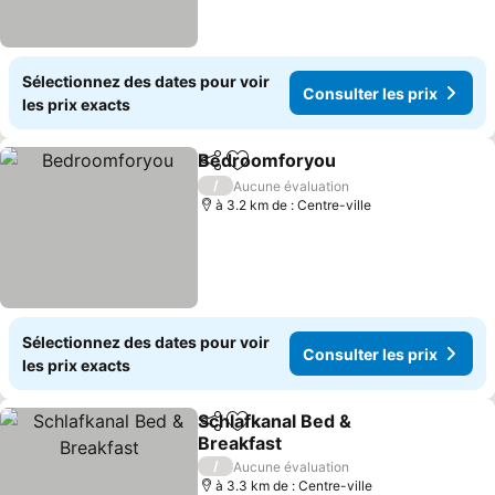
Sélectionnez des dates pour voir
Consulter les prix
les prix exacts
Bedroomforyou
Partager
Ajouter à mes favoris
Consulter 
/
Aucune évaluation
à 3.2 km de : Centre-ville
Sélectionnez des dates pour voir
Consulter les prix
les prix exacts
Schlafkanal Bed &
Partager
Ajouter à mes favoris
Breakfast
Consulter les prix
/
Aucune évaluation
à 3.3 km de : Centre-ville