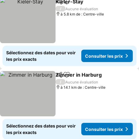
Kieler-Stay
Partager
Ajouter à mes favoris
Consulter les p
/
Aucune évaluation
à 5.8 km de : Centre-ville
Sélectionnez des dates pour voir
Consulter les prix
les prix exacts
Zimmer in Harburg
Partager
Ajouter à mes favoris
Consult
/
Aucune évaluation
à 14.1 km de : Centre-ville
Sélectionnez des dates pour voir
Consulter les prix
les prix exacts