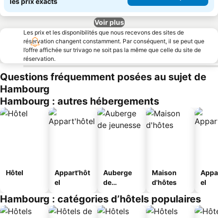
les prix exacts
Voir plus
Les prix et les disponibilités que nous recevons des sites de
réservation changent constamment. Par conséquent, il se peut que
l’offre affichée sur trivago ne soit pas la même que celle du site de
réservation.
Questions fréquemment posées au sujet de
Hambourg
Hambourg : autres hébergements
Hôtel
Appart'hôt
Auberge
Maison
Appa
el
de
d'hôtes
el
jeunesse
Hambourg : catégories d’hôtels populaires