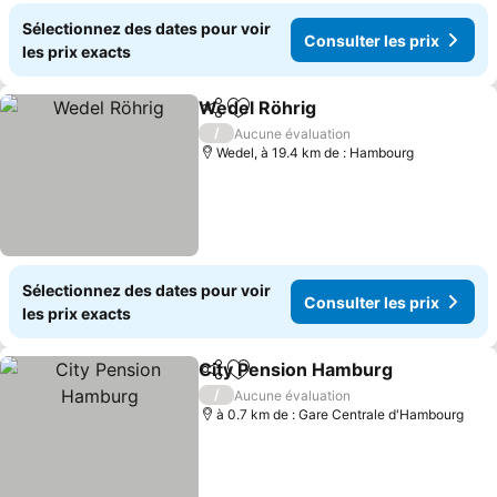
Sélectionnez des dates pour voir
Consulter les prix
les prix exacts
Wedel Röhrig
Partager
Ajouter à mes favoris
Consulter les
/
Aucune évaluation
Wedel, à 19.4 km de : Hambourg
Sélectionnez des dates pour voir
Consulter les prix
les prix exacts
City Pension Hamburg
Partager
Ajouter à mes favoris
Cons
/
Aucune évaluation
à 0.7 km de : Gare Centrale d'Hambourg