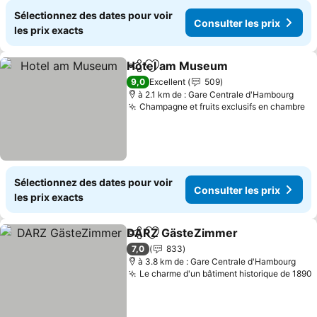
Sélectionnez des dates pour voir
Consulter les prix
les prix exacts
Hotel am Museum
Partager
Ajouter à mes favoris
Consulte
9,0
Excellent
509
à 2.1 km de : Gare Centrale d'Hambourg
Champagne et fruits exclusifs en chambre
Co
Sélectionnez des dates pour voir
Consulter les prix
les prix exacts
DARZ GästeZimmer
Partager
Ajouter à mes favoris
Consul
7,0
833
à 3.8 km de : Gare Centrale d'Hambourg
Le charme d'un bâtiment historique de 1890
C