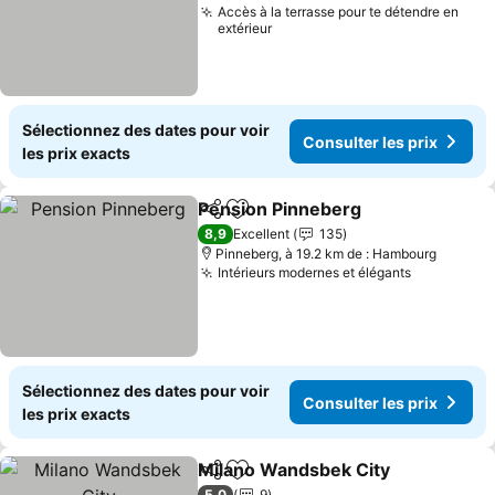
Accès à la terrasse pour te détendre en
extérieur
Sélectionnez des dates pour voir
Consulter les prix
les prix exacts
Pension Pinneberg
Partager
Ajouter à mes favoris
Consult
8,9
Excellent
135
Pinneberg, à 19.2 km de : Hambourg
Intérieurs modernes et élégants
Consulter 
Sélectionnez des dates pour voir
Consulter les prix
les prix exacts
Milano Wandsbek City
Partager
Ajouter à mes favoris
Cons
5,0
9