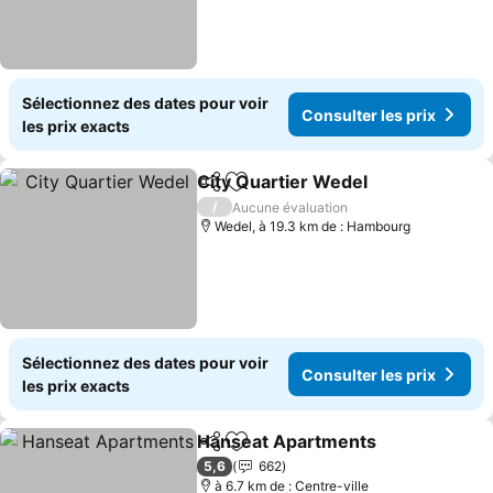
Sélectionnez des dates pour voir
Consulter les prix
les prix exacts
City Quartier Wedel
Partager
Ajouter à mes favoris
Consul
/
Aucune évaluation
Wedel, à 19.3 km de : Hambourg
Sélectionnez des dates pour voir
Consulter les prix
les prix exacts
Hanseat Apartments
Partager
Ajouter à mes favoris
Consu
5,6
662
à 6.7 km de : Centre-ville