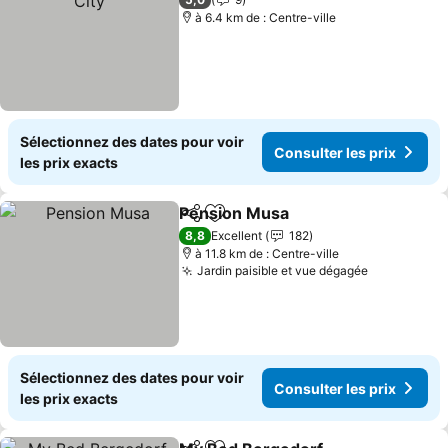
à 6.4 km de : Centre-ville
Sélectionnez des dates pour voir
Consulter les prix
les prix exacts
Pension Musa
Partager
Ajouter à mes favoris
Consulter le
8,8
Excellent
182
à 11.8 km de : Centre-ville
Jardin paisible et vue dégagée
Consulter 
Sélectionnez des dates pour voir
Consulter les prix
les prix exacts