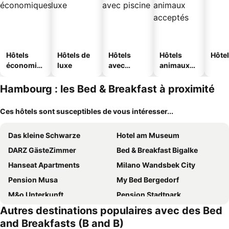
Hôtels
Hôtels de
Hôtels
Hôtels
Hôtel
économiq
luxe
avec
animaux
ues
piscine
acceptés
Hambourg : les Bed & Breakfast à proximité
Ces hôtels sont susceptibles de vous intéresser...
Das kleine Schwarze
Hotel am Museum
DARZ GästeZimmer
Bed & Breakfast Bigalke
Hanseat Apartments
Milano Wandsbek City
Pension Musa
My Bed Bergedorf
M&o Unterkunft
Pension Stadtpark
Autres destinations populaires avec des Bed
Amt Hotel Hamburg
Alster Stay No 45
and Breakfasts (B and B)
Haus an der Pulvermühle
Pension Akropolis