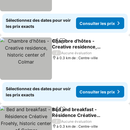
Sélectionnez des dates pour voir
Consulter les prix
les prix exacts
Chambre d'hôtes -
Partager
Ajouter à mes favoris
Creative residence,
historic center of Colmar
/
Aucune évaluation
à 0.3 km de : Centre-ville
Sélectionnez des dates pour voir
Consulter les prix
les prix exacts
Bed and breakfast -
Partager
Ajouter à mes favoris
Résidence Créative
Froehly, historic center of
/
Aucune évaluation
Colmar
à 0.3 km de : Centre-ville