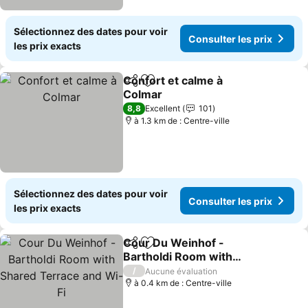
Sélectionnez des dates pour voir
Consulter les prix
les prix exacts
Confort et calme à
Partager
Ajouter à mes favoris
Colmar
8,8
Excellent
101
à 1.3 km de : Centre-ville
Sélectionnez des dates pour voir
Consulter les prix
les prix exacts
Cour Du Weinhof -
Partager
Ajouter à mes favoris
Bartholdi Room with
Shared Terrace and Wi-Fi
/
Aucune évaluation
à 0.4 km de : Centre-ville