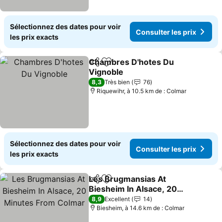
Sélectionnez des dates pour voir
Consulter les prix
les prix exacts
Chambres D'hotes Du
Partager
Ajouter à mes favoris
Vignoble
8,3
Très bien
76
Riquewihr, à 10.5 km de : Colmar
Sélectionnez des dates pour voir
Consulter les prix
les prix exacts
Les Brugmansias At
Partager
Ajouter à mes favoris
Biesheim In Alsace, 20
Minutes From Colmar
8,9
Excellent
14
Biesheim, à 14.6 km de : Colmar