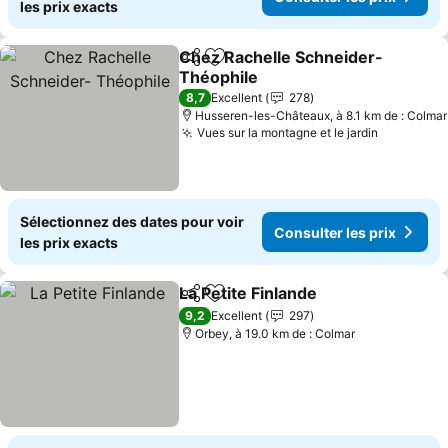
les prix exacts
Chez Rachelle Schneider-
Partager
Ajouter à mes favoris
Théophile
8,7
Excellent
278
Husseren-les-Châteaux, à 8.1 km de : Colmar
Vues sur la montagne et le jardin
Sélectionnez des dates pour voir
Consulter les prix
les prix exacts
La Petite Finlande
Partager
Ajouter à mes favoris
9,2
Excellent
297
Orbey, à 19.0 km de : Colmar