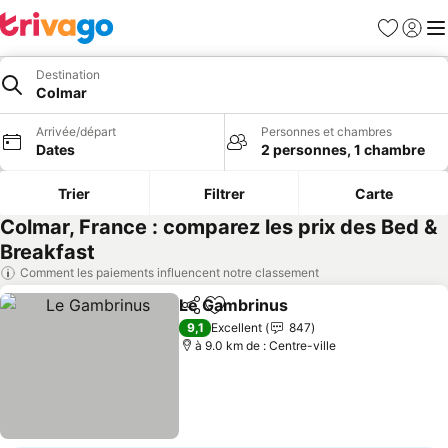
Favoris
Se con
Me
Destination
Colmar
Arrivée/départ
Personnes et chambres
Dates
2 personnes, 1 chambre
Trier
Filtrer
Carte
Colmar, France : comparez les prix des Bed &
Breakfast
Comment les paiements influencent notre classement
Le Gambrinus
Partager
Ajouter à mes favoris
9,1
Excellent
847
à 9.0 km de : Centre-ville