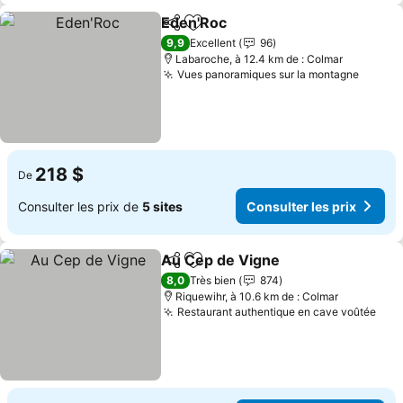
Eden'Roc
Partager
Ajouter à mes favoris
9,9
Excellent
96
Labaroche, à 12.4 km de : Colmar
Vues panoramiques sur la montagne
218 $
De
Consulter les prix de
5 sites
Consulter les prix
Au Cep de Vigne
Partager
Ajouter à mes favoris
8,0
Très bien
874
Riquewihr, à 10.6 km de : Colmar
Restaurant authentique en cave voûtée