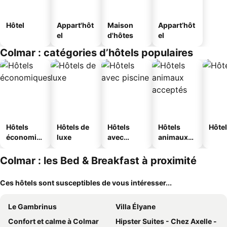
Hôtel
Appart'hôt
Maison
Appart’hôt
el
d'hôtes
el
Colmar : catégories d’hôtels populaires
Hôtels
Hôtels de
Hôtels
Hôtels
Hôtel
économiq
luxe
avec
animaux
ues
piscine
acceptés
Colmar : les Bed & Breakfast à proximité
Ces hôtels sont susceptibles de vous intéresser...
Le Gambrinus
Villa Élyane
Confort et calme à Colmar
Hipster Suites - Chez Axelle -