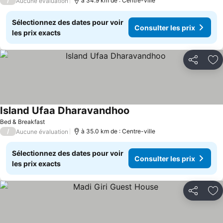
/
à 34.9 km de : Centre-ville
Aucune évaluation
Sélectionnez des dates pour voir
Consulter les prix
les prix exacts
Partager
Aj
Island Ufaa Dharavandhoo
Bed & Breakfast
/
à 35.0 km de : Centre-ville
Aucune évaluation
Sélectionnez des dates pour voir
Consulter les prix
les prix exacts
Partager
Aj