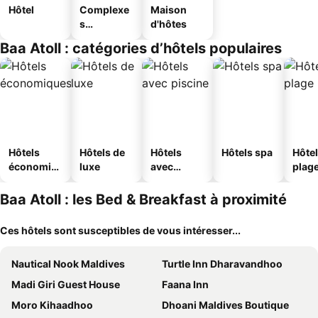
Hôtel
Complexe
Maison
s
d'hôtes
touristique
Baa Atoll : catégories d’hôtels populaires
s
Hôtels
Hôtels de
Hôtels
Hôtels spa
Hôtel
économiq
luxe
avec
plag
ues
piscine
Baa Atoll : les Bed & Breakfast à proximité
Ces hôtels sont susceptibles de vous intéresser...
Nautical Nook Maldives
Turtle Inn Dharavandhoo
Madi Giri Guest House
Faana Inn
Moro Kihaadhoo
Dhoani Maldives Boutique