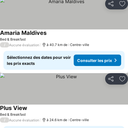
Partager
Aj
Amaria Maldives
Bed & Breakfast
/
à 40.7 km de : Centre-ville
Aucune évaluation
Sélectionnez des dates pour voir
Consulter les prix
les prix exacts
Partager
Aj
Plus View
Bed & Breakfast
/
à 24.6 km de : Centre-ville
Aucune évaluation