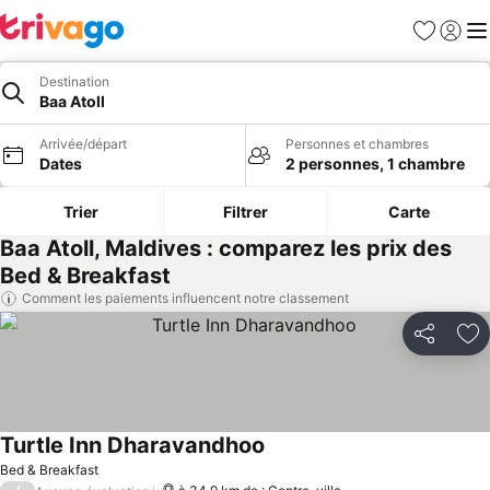
Favoris
Se con
Me
Destination
Baa Atoll
Arrivée/départ
Personnes et chambres
Dates
2 personnes, 1 chambre
Trier
Filtrer
Carte
Baa Atoll, Maldives : comparez les prix des
Bed & Breakfast
Comment les paiements influencent notre classement
Partager
Aj
Turtle Inn Dharavandhoo
Bed & Breakfast