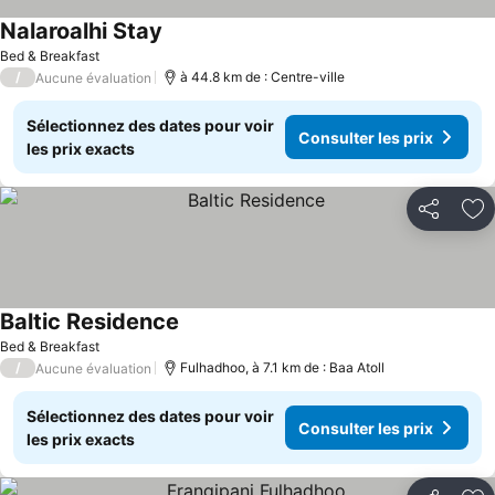
Nalaroalhi Stay
Bed & Breakfast
/
à 44.8 km de : Centre-ville
Aucune évaluation
Sélectionnez des dates pour voir
Consulter les prix
les prix exacts
Partager
Aj
Baltic Residence
Bed & Breakfast
/
Fulhadhoo, à 7.1 km de : Baa Atoll
Aucune évaluation
Sélectionnez des dates pour voir
Consulter les prix
les prix exacts