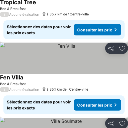
Tropical Tree
Bed & Breakfast
/
à 35.7 km de : Centre-ville
Aucune évaluation
Sélectionnez des dates pour voir
Consulter les prix
les prix exacts
Partager
Aj
Fen Villa
Bed & Breakfast
/
à 35.1 km de : Centre-ville
Aucune évaluation
Sélectionnez des dates pour voir
Consulter les prix
les prix exacts
Partager
Aj