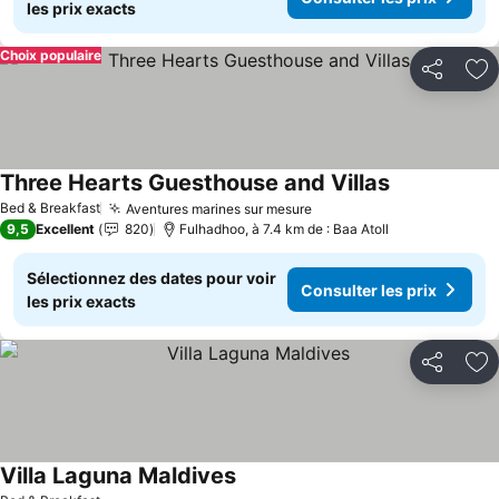
les prix exacts
Choix populaire
Partager
Aj
Three Hearts Guesthouse and Villas
Bed & Breakfast
Aventures marines sur mesure
9,5
Excellent
820
Fulhadhoo, à 7.4 km de : Baa Atoll
Sélectionnez des dates pour voir
Consulter les prix
les prix exacts
Partager
Aj
Villa Laguna Maldives