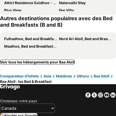
Athiri Residence Goidhoo - Island beach holiday
Nalaroalhi Stay
Plus View
Fen Villa
Autres destinations populaires avec des Bed
Villa Laguna Maldives
Zen Inn Fulhadhoo
and Breakfasts (B and B)
Three Hearts Guesthouse and Villas
Frangipani Fulhadhoo
Fulhadhoo, Bed and Breakfasts (B and B)
Nord Ari Atoll, Bed and Breakfasts (B and B)
Maalhos, Bed and Breakfasts (B and B)
Voir tous les hébergements pour Baa Atoll
Comparateur d’hôtels
Asie
Maldives
Uthuru
Baa Atoll
Baa Atoll : les Bed & Breakfast
Facebook
Twitter
Insta
Yo
Choisissez votre pays
Ajouter sur Google