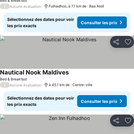
Bed & Breakfast
/
Fulhadhoo, à 7.1 km de : Baa Atoll
Aucune évaluation
Sélectionnez des dates pour voir
Consulter les prix
les prix exacts
Partager
Aj
Nautical Nook Maldives
Bed & Breakfast
/
à 45.1 km de : Centre-ville
Aucune évaluation
Sélectionnez des dates pour voir
Consulter les prix
les prix exacts
Partager
Aj