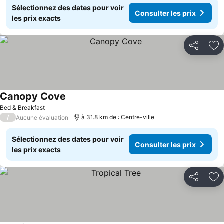
Sélectionnez des dates pour voir
Consulter les prix
les prix exacts
Partager
Aj
Canopy Cove
Bed & Breakfast
/
à 31.8 km de : Centre-ville
Aucune évaluation
Sélectionnez des dates pour voir
Consulter les prix
les prix exacts
Partager
Aj