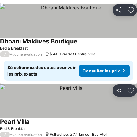
Partager
Aj
Dhoani Maldives Boutique
Bed & Breakfast
/
à 44.9 km de : Centre-ville
Aucune évaluation
Sélectionnez des dates pour voir
Consulter les prix
les prix exacts
Partager
Aj
Pearl Villa
Bed & Breakfast
/
Fulhadhoo, à 7.4 km de : Baa Atoll
Aucune évaluation