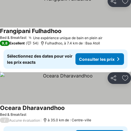
Partager
Aj
Frangipani Fulhadhoo
Bed & Breakfast
Une expérience unique de bain en plein air
9,8
Excellent
54
Fulhadhoo, à 7.4 km de : Baa Atoll
Sélectionnez des dates pour voir
Consulter les prix
les prix exacts
Partager
Aj
Oceara Dharavandhoo
Bed & Breakfast
/
à 35.0 km de : Centre-ville
Aucune évaluation