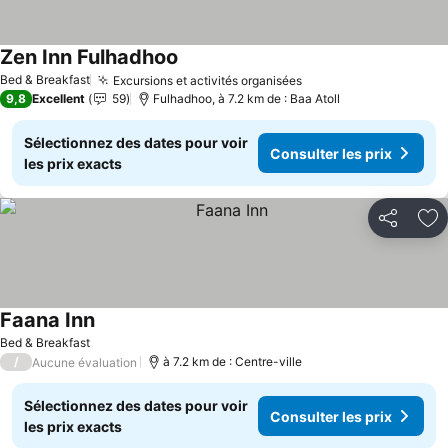
Zen Inn Fulhadhoo
Bed & Breakfast
Excursions et activités organisées
9,8
Excellent
59
Fulhadhoo, à 7.2 km de : Baa Atoll
Sélectionnez des dates pour voir
Consulter les prix
les prix exacts
Partager
Aj
Faana Inn
Bed & Breakfast
/
à 7.2 km de : Centre-ville
Aucune évaluation
Sélectionnez des dates pour voir
Consulter les prix
les prix exacts