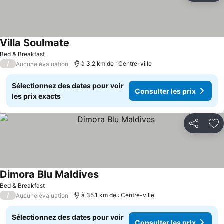
Villa Soulmate
Bed & Breakfast
/
à 3.2 km de : Centre-ville
Aucune évaluation
Sélectionnez des dates pour voir
Consulter les prix
les prix exacts
Partager
Aj
Dimora Blu Maldives
Bed & Breakfast
/
à 35.1 km de : Centre-ville
Aucune évaluation
Sélectionnez des dates pour voir
Consulter les prix