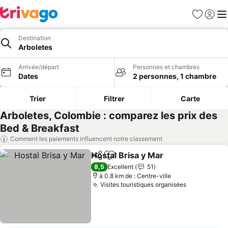
Favoris
Se con
Me
Destination
Arboletes
Arrivée/départ
Personnes et chambres
Dates
2 personnes, 1 chambre
Trier
Filtrer
Carte
Arboletes, Colombie : comparez les prix des
Bed & Breakfast
Comment les paiements influencent notre classement
Hostal Brisa y Mar
Partager
Ajouter à mes favoris
8,5
Excellent
51
à 0.8 km de : Centre-ville
Visites touristiques organisées