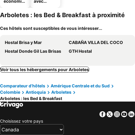
économiq
avec
ues
parking
Arboletes : les Bed & Breakfast à proximité
Ces hôtels sont susceptibles de vous intéresser...
Hostal Brisa y Mar
CABAÑA VILLA DEL COCO
Hostal Donde Gil Las Brisas
GTH Hostal
Voir tous les hébergements pour Arboletes
Comparateur d’hôtels
Amérique Centrale et du Sud
Colombie
Antioquia
Arboletes
Arboletes : les Bed & Breakfast
Facebook
Twitter
Insta
Yo
Choisissez votre pays