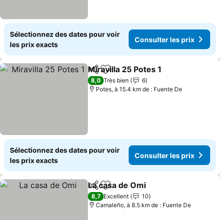
Sélectionnez des dates pour voir
Consulter les prix
les prix exacts
Miravilla 25 Potes 1
Partager
Ajouter à mes favoris
Consult
8,0
Très bien
6
Potes, à 15.4 km de : Fuente De
Sélectionnez des dates pour voir
Consulter les prix
les prix exacts
La casa de Omi
Partager
Ajouter à mes favoris
Consulter l
8,7
Excellent
10
Camaleño, à 8.5 km de : Fuente De