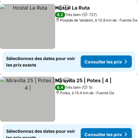
Hostal La Ruta
Partager
Ajouter à mes favoris
Consulter le
8,2
Très bien
727
Posada de Valdeón, à 10.8 km de : Fuente De
Sélectionnez des dates pour voir
Consulter les prix
les prix exacts
Miravilla 25 | Potes | 4 |
Partager
Ajouter à mes favoris
Con
8,4
Très bien
5
Potes, à 15.4 km de : Fuente De
Sélectionnez des dates pour voir
Consulter les prix
les prix exacts