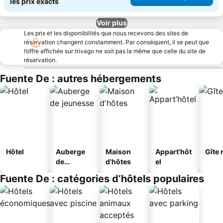
les prix exacts
Voir plus
Les prix et les disponibilités que nous recevons des sites de
réservation changent constamment. Par conséquent, il se peut que
l’offre affichée sur trivago ne soit pas la même que celle du site de
réservation.
Fuente De : autres hébergements
Hôtel
Auberge
Maison
Appart’hôt
Gîte 
de
d'hôtes
el
jeunesse
Fuente De : catégories d’hôtels populaires