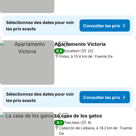
Sélectionnez des dates pour voir
Consulter les prix
les prix exacts
Apartamento Victoria
Partager
Ajouter à mes favoris
Cons
9,6
Excellent
22
Potes, à 15.4 km de : Fuente De
Sélectionnez des dates pour voir
Consulter les prix
les prix exacts
La casa de los gatos
Partager
Ajouter à mes favoris
Consul
8,1
Très bien
8
Cabezón de Liébana, à 18.2 km de : Fuente
De