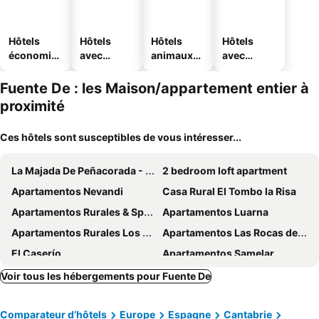
Hôtels
Hôtels
Hôtels
Hôtels
économiq
avec
animaux
avec
ues
piscine
acceptés
parking
Fuente De : les Maison/appartement entier à
proximité
Ces hôtels sont susceptibles de vous intéresser...
La Majada De Peñacorada - Rural House With Excellent Equipment Unit 4145164
2 bedroom loft apartment
Apartamentos Nevandi
Casa Rural El Tombo la Risa
Apartamentos Rurales & Spa La Bárcena
Apartamentos Luarna
Apartamentos Rurales Los Picos de Redo
Apartamentos Las Rocas de Brez
El Caserío
Apartamentos Samelar
Casa Vacacional La Pedrera
Hostal La Ruta
Voir tous les hébergements pour Fuente De
El Jermoso
La Cabaña de Catalina
Comparateur d’hôtels
Europe
Espagne
Cantabrie
Moradas Portilla
Apartment Invernal De Picos With Mountain View, Private Terrace And Wi-fi