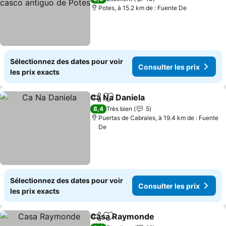
Potes, à 15.2 km de : Fuente De
Sélectionnez des dates pour voir
Consulter les prix
les prix exacts
Ca Na Daniela
Partager
Ajouter à mes favoris
Consulter les
8,4
Très bien
5
Puertas de Cabrales, à 19.4 km de : Fuente
De
Sélectionnez des dates pour voir
Consulter les prix
les prix exacts
Casa Raymonde
Partager
Ajouter à mes favoris
Consulter 