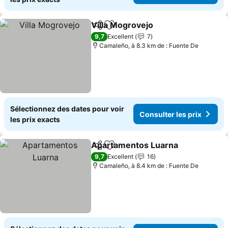
Villa Mogrovejo
Partager
Ajouter à mes favoris
Consulter l
9,7
Excellent
7
Camaleño, à 8.3 km de : Fuente De
Sélectionnez des dates pour voir
Consulter les prix
les prix exacts
Apartamentos Luarna
Partager
Ajouter à mes favoris
Cons
9,7
Excellent
16
Camaleño, à 8.4 km de : Fuente De