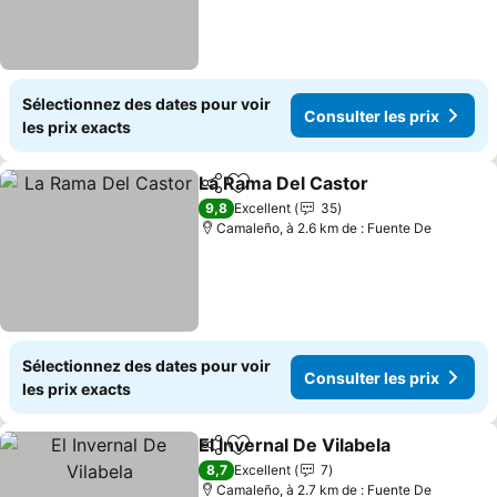
Sélectionnez des dates pour voir
Consulter les prix
les prix exacts
La Rama Del Castor
Partager
Ajouter à mes favoris
Consult
9,8
Excellent
35
Camaleño, à 2.6 km de : Fuente De
Sélectionnez des dates pour voir
Consulter les prix
les prix exacts
El Invernal De Vilabela
Partager
Ajouter à mes favoris
Cons
8,7
Excellent
7
Camaleño, à 2.7 km de : Fuente De