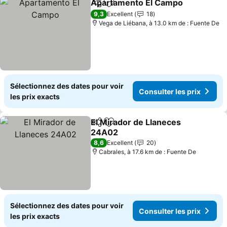
Apartamento El Campo
Partager
Ajouter à mes favoris
Con
9,3
Excellent
18
Vega de Liébana, à 13.0 km de : Fuente De
Sélectionnez des dates pour voir
Consulter les prix
les prix exacts
El Mirador de Llaneces
Partager
Ajouter à mes favoris
24A02
Consulter les prix
8,6
Excellent
20
Cabrales, à 17.6 km de : Fuente De
Sélectionnez des dates pour voir
Consulter les prix
les prix exacts