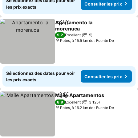
Sélectionnez des dates pour voir
Consulter les prix
les prix exacts
Apartamento la
Partager
Ajouter à mes favoris
morenuca
Consulter les prix
9,2
Excellent
5
Potes, à 15.5 km de : Fuente De
Sélectionnez des dates pour voir
Consulter les prix
les prix exacts
Maile Apartamentos
Partager
Ajouter à mes favoris
Consul
8,9
Excellent
3 125
Potes, à 16.2 km de : Fuente De