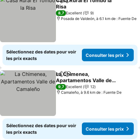
Casa Rural El Tombo la
Partager
Ajouter à mes favoris
Risa
Consulter les prix
8,7
Excellent
9
Posada de Valdeón, à 6.1 km de : Fuente De
Sélectionnez des dates pour voir
Consulter les prix
les prix exacts
La Chimenea,
Partager
Ajouter à mes favoris
Apartamentos Valle de
Camaleño
Consulter les prix
9,7
Excellent
12
Camaleño, à 9.6 km de : Fuente De
Sélectionnez des dates pour voir
Consulter les prix
les prix exacts