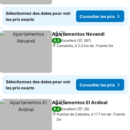
Sélectionnez des dates pour voir
Consulter les prix
les prix exacts
Apartamentos Nevandi
Partager
Ajouter à mes favoris
Con
9,3
Excellent
267
Camaleño, à 2.3 km de : Fuente De
Sélectionnez des dates pour voir
Consulter les prix
les prix exacts
Apartamentos El Ardinal
Partager
Ajouter à mes favoris
Co
9,3
Excellent
26
Puertas de Cabrales, à 17.7 km de : Fuente
De