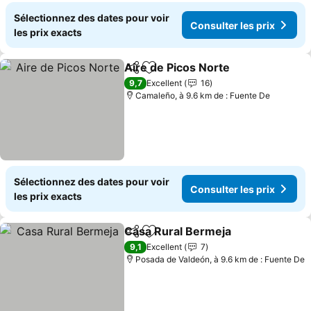
Sélectionnez des dates pour voir
Consulter les prix
les prix exacts
Aire de Picos Norte
Partager
Ajouter à mes favoris
Consult
9,7
Excellent
16
Camaleño, à 9.6 km de : Fuente De
Sélectionnez des dates pour voir
Consulter les prix
les prix exacts
Casa Rural Bermeja
Partager
Ajouter à mes favoris
Consult
9,1
Excellent
7
Posada de Valdeón, à 9.6 km de : Fuente De