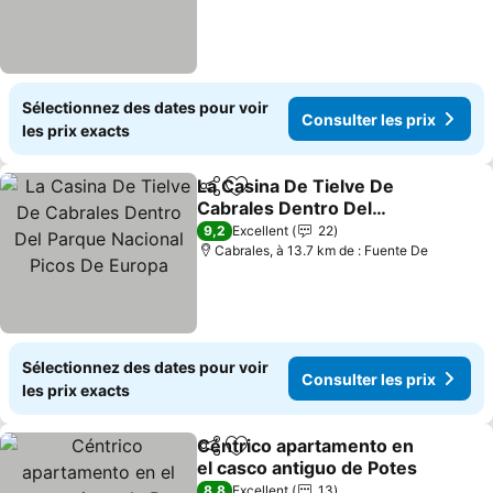
Sélectionnez des dates pour voir
Consulter les prix
les prix exacts
La Casina De Tielve De
Partager
Ajouter à mes favoris
Cabrales Dentro Del
Parque Nacional Picos De
Consulter les prix
9,2
Excellent
22
Europa
Cabrales, à 13.7 km de : Fuente De
Sélectionnez des dates pour voir
Consulter les prix
les prix exacts
Céntrico apartamento en
Partager
Ajouter à mes favoris
el casco antiguo de Potes
Consulter les prix
8,8
Excellent
13