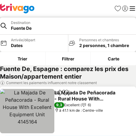
Favoris
Se con
Me
Destination
Fuente De
Arrivée/départ
Personnes et chambres
Dates
2 personnes, 1 chambre
Trier
Filtrer
Carte
Fuente De, Espagne : comparez les prix des
Maison/appartement entier
Comment les paiements influencent notre classement
La Majada De Peñacorada
Partager
Ajouter à mes favoris
- Rural House With
Excellent Equipment Unit
Consulter les prix
9,3
Excellent
6
4145164
à 41.1 km de : Centre-ville