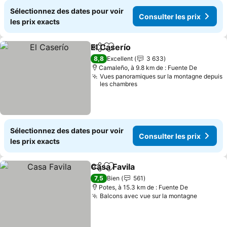
Sélectionnez des dates pour voir
Consulter les prix
les prix exacts
El Caserío
Partager
Ajouter à mes favoris
Consulter les pri
8,8
Excellent
3 633
Camaleño, à 9.8 km de : Fuente De
Vues panoramiques sur la montagne depuis
les chambres
Sélectionnez des dates pour voir
Consulter les prix
les prix exacts
Casa Favila
Partager
Ajouter à mes favoris
Consulter les pr
7,5
Bien
561
Potes, à 15.3 km de : Fuente De
Balcons avec vue sur la montagne
Consulte