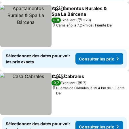
Apartamentos Rurales &
Partager
Ajouter à mes favoris
Spa La Bárcena
Consulter les prix
8,8
Excellent
320
Camaleño, à 7.2 km de : Fuente De
Sélectionnez des dates pour voir
Consulter les prix
les prix exacts
Casa Cabrales
Partager
Ajouter à mes favoris
Consulter le
9,7
Excellent
7
Puertas de Cabrales, à 19.4 km de : Fuente
De
Sélectionnez des dates pour voir
Consulter les prix