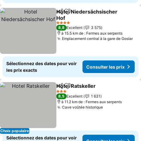
Hotel Niedersächsischer
Partager
Ajouter à mes favoris
Hof
4 Étoiles
8,8
Excellent
3 575
à 15.5 km de : Fermes aux serpents
Emplacement central à la gare de Goslar
Sélectionnez des dates pour voir
Consulter les prix
les prix exacts
Hotel Ratskeller
Partager
Ajouter à mes favoris
3 Étoiles
8,5
Excellent
1 631
à 11.2 km de : Fermes aux serpents
Cave voûtée historique
Choix populaire
Sélectionnez des dates pour voir