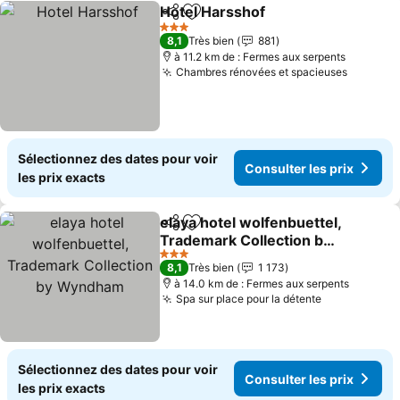
Hotel Harsshof
Partager
Ajouter à mes favoris
3 Étoiles
8,1
Très bien
881
à 11.2 km de : Fermes aux serpents
Chambres rénovées et spacieuses
Sélectionnez des dates pour voir
Consulter les prix
les prix exacts
elaya hotel wolfenbuettel,
Partager
Ajouter à mes favoris
Trademark Collection by
Wyndham
3 Étoiles
8,1
Très bien
1 173
à 14.0 km de : Fermes aux serpents
Spa sur place pour la détente
Sélectionnez des dates pour voir
Consulter les prix
les prix exacts