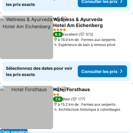
Consulter les prix
les prix exacts
Wellness & Ayurveda
Partager
Ajouter à mes favoris
Hotel Am Eichenberg
4 Étoiles
8,5
Excellent
572
à 16.9 km de : Fermes aux serpents
Expérience de bain à remous privé
Sélectionnez des dates pour voir
Consulter les prix
les prix exacts
Hotel Forsthaus
Partager
Ajouter à mes favoris
2 Étoiles
7,8
Bien
177
à 15.2 km de : Fermes aux serpents
Architecture historique à colombages
Choix populaire