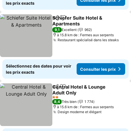
Consulter les prix
les prix exacts
Schiefer Suite Hotel &
Partager
Ajouter à mes favoris
Apartments
9,1
Excellent
962
à 15.8 km de : Fermes aux serpents
Restaurant spécialisé dans les steaks
Sélectionnez des dates pour voir
Consulter les prix
les prix exacts
Central Hotel & Lounge
Partager
Ajouter à mes favoris
Adult Only
2 Étoiles
8,4
Très bien
1 774
à 15.6 km de : Fermes aux serpents
Design moderne et élégant