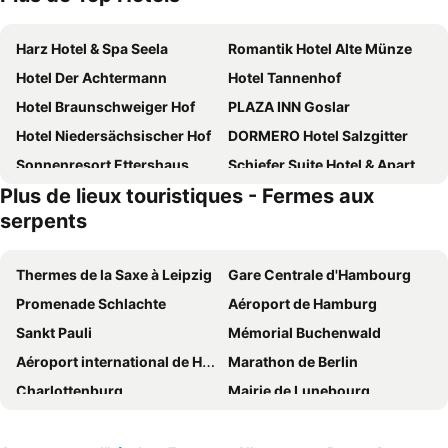
Harz Hotel & Spa Seela
Romantik Hotel Alte Münze
Hotel Der Achtermann
Hotel Tannenhof
Hotel Braunschweiger Hof
PLAZA INN Goslar
Hotel Niedersächsischer Hof
DORMERO Hotel Salzgitter
Sonnenresort Ettershaus
Schiefer Suite Hotel & Apartments
Plus de lieux touristiques - Fermes aux
Parkhotel Altes Kaffeehaus
Central Hotel & Lounge Adult Only
serpents
Hotel Victoria
Hotel Kaiserpfalz
REGIOHOTEL Germania am Kurpark Bad Harzburg
Hotel Die Tanne
Thermes de la Saxe à Leipzig
Gare Centrale d'Hambourg
elaya hotel wolfenbuettel, Trademark Collection by Wyndham
Klosterhotel W&ouml;ltingerode
Promenade Schlachte
Aéroport de Hamburg
Plumbohms ECHT-HARZ-HOTEL
Goldener Stern
Sankt Pauli
Mémorial Buchenwald
AKZENT Hotel Villa Saxer
Wellness & Ayurveda Hotel Am Eichenberg
Aéroport international de Hanovre Langenhagen
Marathon de Berlin
Hotel & Restaurant Brauner Hirsch Osterwieck
Hotel Harzlodge
Charlottenburg
Mairie de Lunebourg
Aussichtsreich Gast- und Logierhaus
Hubertus Hof
Schöneberg
Parc des Expositions
Hotel Goldene Krone
Stadtparkhotel Alexandra