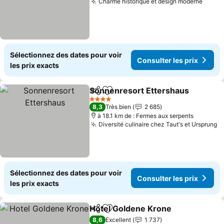
Charme historique et design moderne
Sélectionnez des dates pour voir
Consulter les prix
les prix exacts
Sonnenresort Ettershaus
Partager
Ajouter à mes favoris
4 Étoiles
8,3
Très bien
2 685
à 18.1 km de : Fermes aux serpents
Diversité culinaire chez Taut's et Ursprung
Sélectionnez des dates pour voir
Consulter les prix
les prix exacts
Hotel Goldene Krone
Partager
Ajouter à mes favoris
8,6
Excellent
1 737