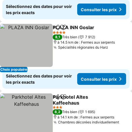
Sélectionnez des dates pour voir
Consulter les prix
les prix exacts
PLAZA INN Goslar
Partager
Ajouter à mes favoris
4 Étoiles
8,1
Très bien
7 912
à 14.5 km de : Fermes aux serpents
Spécialités régionales du Harz
Choix populaire
Sélectionnez des dates pour voir
Consulter les prix
les prix exacts
Parkhotel Altes
Partager
Ajouter à mes favoris
Kaffeehaus
3 Étoiles
8,2
Très bien
1 695
à 14.1 km de : Fermes aux serpents
Chambres décorées individuellement