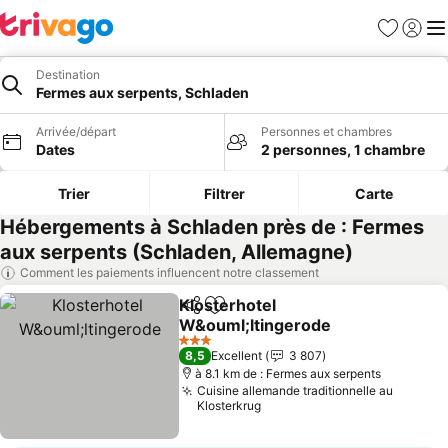
Favoris
Se con
Me
Destination
Fermes aux serpents, Schladen
Arrivée/départ
Personnes et chambres
Dates
2 personnes, 1 chambre
Trier
Filtrer
Carte
Hébergements à Schladen près de : Fermes
aux serpents (Schladen, Allemagne)
Comment les paiements influencent notre classement
Klosterhotel
Partager
Ajouter à mes favoris
W&ouml;ltingerode
3 Étoiles
8,5
Excellent
3 807
à 8.1 km de : Fermes aux serpents
Cuisine allemande traditionnelle au
Klosterkrug