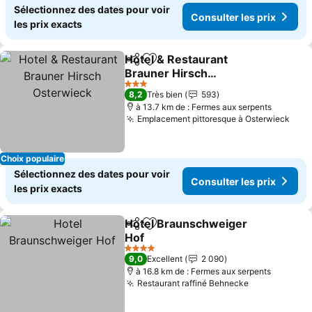
Sélectionnez des dates pour voir
Consulter les prix
les prix exacts
Hotel & Restaurant
Partager
Ajouter à mes favoris
Brauner Hirsch
Osterwieck
3 Étoiles
8,2
Très bien
593
à 13.7 km de : Fermes aux serpents
Emplacement pittoresque à Osterwieck
Choix populaire
Sélectionnez des dates pour voir
Consulter les prix
les prix exacts
Hotel Braunschweiger
Partager
Ajouter à mes favoris
Hof
4 Étoiles
9,0
Excellent
2 090
à 16.8 km de : Fermes aux serpents
Restaurant raffiné Behnecke