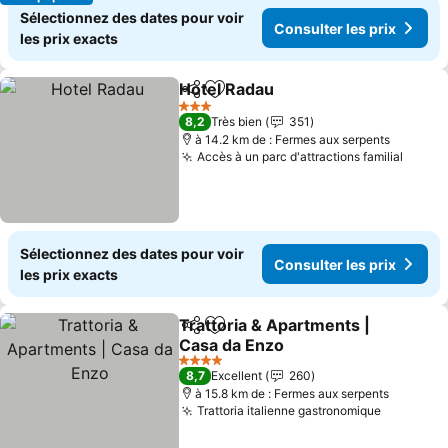
Sélectionnez des dates pour voir
Consulter les prix
les prix exacts
Hotel Radau
Partager
Ajouter à mes favoris
3 Étoiles
8,2
Très bien
351
à 14.2 km de : Fermes aux serpents
Accès à un parc d'attractions familial
Sélectionnez des dates pour voir
Consulter les prix
les prix exacts
Trattoria & Apartments |
Partager
Ajouter à mes favoris
Casa da Enzo
4 Étoiles
8,7
Excellent
260
à 15.8 km de : Fermes aux serpents
Trattoria italienne gastronomique