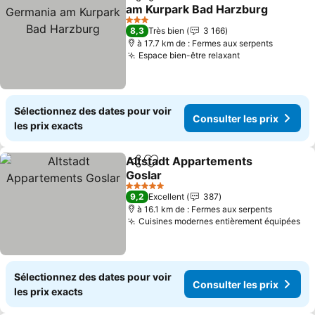
Partager
Ajouter à mes favoris
am Kurpark Bad Harzburg
3 Étoiles
8,3
Très bien
3 166
à 17.7 km de : Fermes aux serpents
Espace bien-être relaxant
Sélectionnez des dates pour voir
Consulter les prix
les prix exacts
Altstadt Appartements
Partager
Ajouter à mes favoris
Goslar
5 Étoiles
9,2
Excellent
387
à 16.1 km de : Fermes aux serpents
Cuisines modernes entièrement équipées
Sélectionnez des dates pour voir
Consulter les prix
les prix exacts