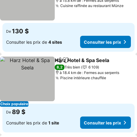
à 15.8 km de : Fermes aux serpents
Cuisine raffinée au restaurant Münze
130 $
De
Consulter les prix de
4 sites
Consulter les prix
Harz Hotel & Spa Seela
Partager
Ajouter à mes favoris
8,2
Très bien
6 109
à 18.4 km de : Fermes aux serpents
Piscine intérieure chauffée
Choix populaire
89 $
De
Consulter les prix de
1 site
Consulter les prix