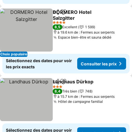
DORMERO Hotel
Partager
Ajouter à mes favoris
Salzgitter
4 Étoiles
8,5
Excellent
1 599
à 19.6 km de : Fermes aux serpents
Espace bien-être et sauna dédié
Choix populaire
Sélectionnez des dates pour voir
Consulter les prix
les prix exacts
Landhaus Dürkop
Partager
Ajouter à mes favoris
3 Étoiles
8,4
Très bien
748
à 15.7 km de : Fermes aux serpents
Hôtel de campagne familial
Sélectionnez des dates pour voir