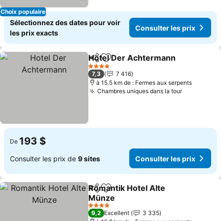
Choix populaire
Sélectionnez des dates pour voir
Consulter les prix
les prix exacts
Hotel Der Achtermann
Partager
Ajouter à mes favoris
4 Étoiles
7,3
7 416
à 15.5 km de : Fermes aux serpents
Chambres uniques dans la tour
193 $
De
Consulter les prix de
9 sites
Consulter les prix
Romantik Hotel Alte
Partager
Ajouter à mes favoris
Münze
4 Étoiles
9,2
Excellent
3 335