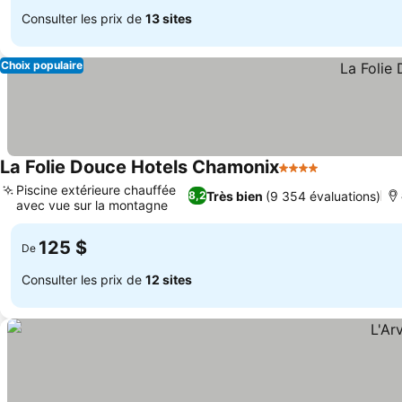
Consulter les prix de
13 sites
Choix populaire
La Folie Douce Hotels Chamonix
4 Étoiles
Consulter le
Piscine extérieure chauffée
Très bien
(9 354 évaluations)
8,2
avec vue sur la montagne
Consulter les prix
125 $
De
Consulter les prix de
12 sites