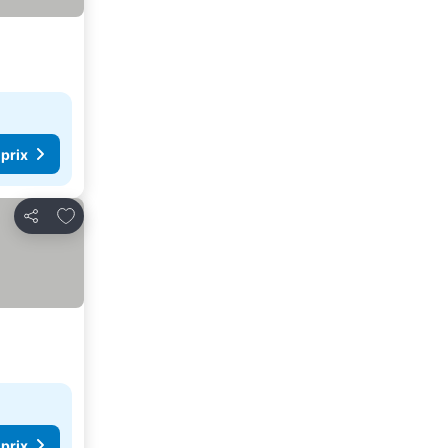
 prix
Ajouter à mes favoris
Partager
 prix