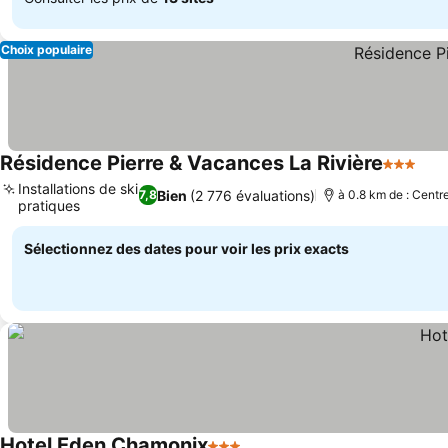
Choix populaire
Résidence Pierre & Vacances La Rivière
3 Étoiles
Con
Installations de ski
Bien
(2 776 évaluations)
7,8
à 0.8 km de : Centre
pratiques
Consulter les prix
Sélectionnez des dates pour voir les prix exacts
Hotel Eden Chamonix