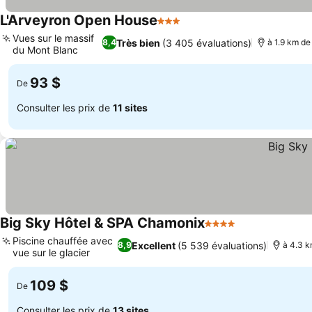
L'Arveyron Open House
3 Étoiles
Consulter les prix
Vues sur le massif
Très bien
(3 405 évaluations)
8,4
à 1.9 km de 
du Mont Blanc
Consulter les prix
93 $
De
Consulter les prix de
11 sites
Big Sky Hôtel & SPA Chamonix
4 Étoiles
Consulter les 
Piscine chauffée avec
Excellent
(5 539 évaluations)
8,9
à 4.3 k
vue sur le glacier
Consulter les prix
109 $
De
Consulter les prix de
13 sites