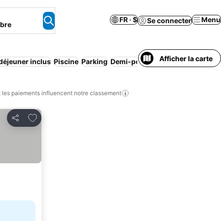
FR · $
Menu
Se connecter
mbre
Afficher la carte
-déjeuner inclus
Piscine
Parking
Demi-pension
Appart'hôtel
Spa
les paiements influencent notre classement
Ajouter à mes favoris
Partager