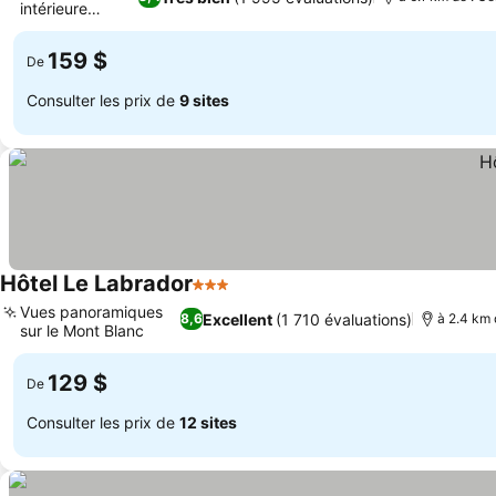
intérieure
Consulter les prix
chauffée
159 $
De
Consulter les prix de
9 sites
Hôtel Le Labrador
3 Étoiles
Consulter les prix
Vues panoramiques
Excellent
(1 710 évaluations)
8,6
à 2.4 km 
sur le Mont Blanc
Consulter les prix
129 $
De
Consulter les prix de
12 sites