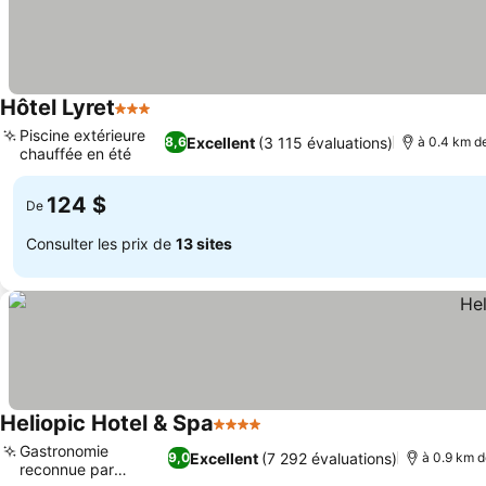
Hôtel Lyret
3 Étoiles
Consulter les prix
Piscine extérieure
Excellent
(3 115 évaluations)
8,6
à 0.4 km de
chauffée en été
Consulter les prix
124 $
De
Consulter les prix de
13 sites
Heliopic Hotel & Spa
4 Étoiles
Consulter les prix
Gastronomie
Excellent
(7 292 évaluations)
9,0
à 0.9 km d
reconnue par