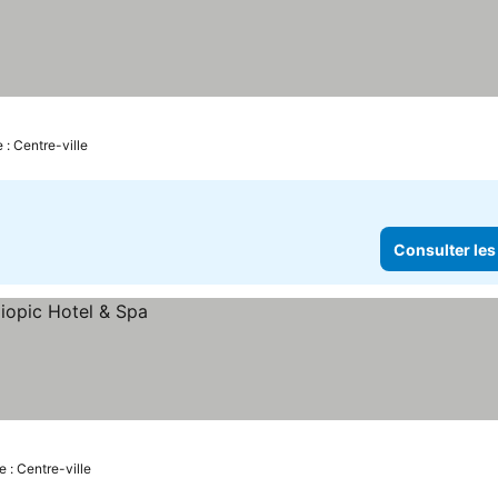
 : Centre-ville
Consulter les
e : Centre-ville