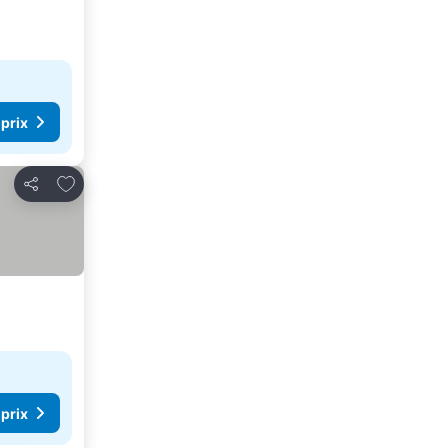
 prix
Ajouter à mes favoris
Partager
 prix