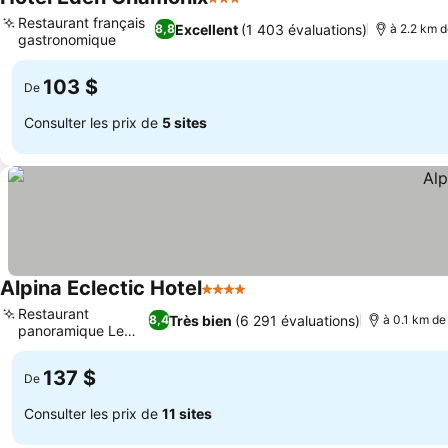
3 Étoiles
Consulter les prix
Restaurant français
Excellent
(1 403 évaluations)
8,8
à 2.2 km d
gastronomique
Consulter les prix
103 $
De
Consulter les prix de
5 sites
Alpina Eclectic Hotel
4 Étoiles
Consulter les prix
Restaurant
Très bien
(6 291 évaluations)
8,4
à 0.1 km de 
panoramique Le
Consulter les prix
Vista
137 $
De
Consulter les prix de
11 sites