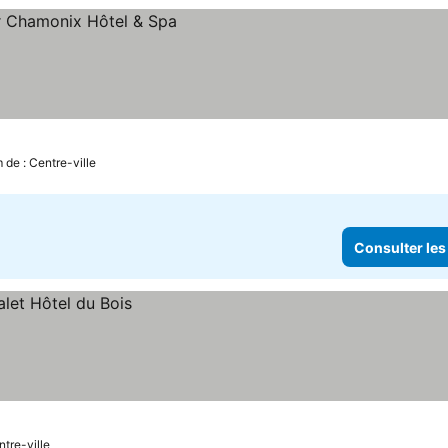
s prix
 de : Centre-ville
Consulter les
ntre-ville