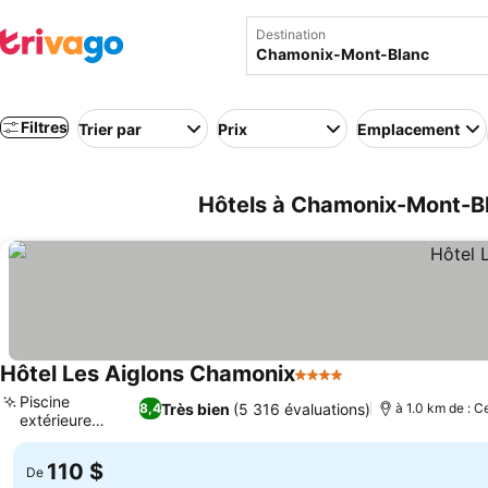
Destination
Filtres
Trier par
Prix
Emplacement
Hôtels à Chamonix-Mont-B
Hôtel Les Aiglons Chamonix
4 Étoiles
Consulter les pri
Piscine
Très bien
(5 316 évaluations)
8,4
à 1.0 km de : C
extérieure
Consulter les prix
chauffée
110 $
De