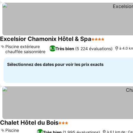
Excelsior Chamonix Hôtel & Spa
4 Étoiles
Consulter le
Piscine extérieure
Très bien
(5 224 évaluations)
8,3
à 4.0 km
chauffée saisonnière
Consulter les prix
Sélectionnez des dates pour voir les prix exacts
Chalet Hôtel du Bois
3 Étoiles
Consulter les prix
Piscine
Très bien
(1 995 évaluations)
8,4
à 6.1 km de : Ce