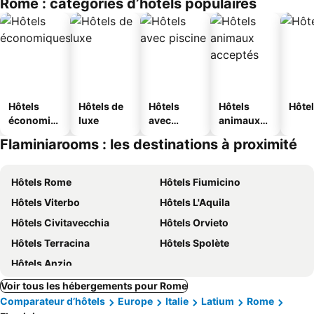
Rome : catégories d’hôtels populaires
s
Hôtels
Hôtels de
Hôtels
Hôtels
Hôtel
économiq
luxe
avec
animaux
ues
piscine
acceptés
Flaminiarooms : les destinations à proximité
Hôtels Rome
Hôtels Fiumicino
Hôtels Viterbo
Hôtels L'Aquila
Hôtels Civitavecchia
Hôtels Orvieto
Hôtels Terracina
Hôtels Spolète
Hôtels Anzio
Voir tous les hébergements pour Rome
Comparateur d’hôtels
Europe
Italie
Latium
Rome