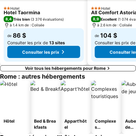
Anagnina Metro Station
Gare de Rome-Tiburtino
Hotel
Hotel
2 Étoiles
3 Étoiles
Hotel Taormina
All Comfort Astori
Rome Urbe Airport
Celio
8,4
8,9
Très bien
(
3 376 évaluations
)
Excellent
(
1 074 éva
Piazza della Repubblica
Fashion District Valmontone Outlet
à 1.4 km de : Colisée
à 2.6 km de : Colisée
86 $
104 $
de
de
Consulter les prix de
13 sites
Consulter les prix d
Consulter les prix
Consulter le
Voir tous les hébergements pour Rome
Rome : autres hébergements
Hôtel
Bed & Brea
Appart'hôt
Complexe
Aube
kfasts
el
s
de
touristique
jeun