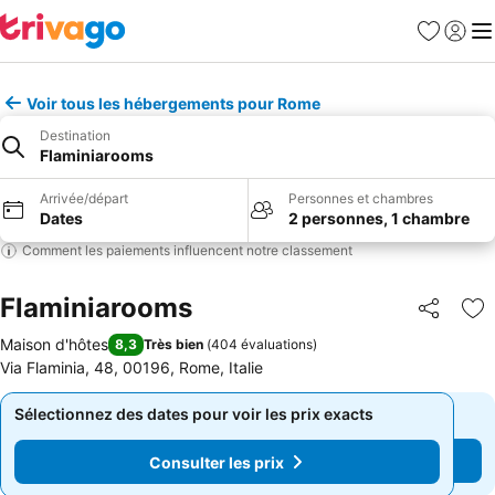
Favoris
Se con
Me
Voir tous les hébergements pour Rome
Destination
Flaminiarooms
Arrivée/départ
Personnes et chambres
Dates
2 personnes, 1 chambre
Comment les paiements influencent notre classement
Flaminiarooms
Partager
Aj
Maison d'hôtes
8,3
Très bien
(
404 évaluations
)
Via Flaminia, 48, 00196, Rome, Italie
Sélectionnez des dates pour voir les prix exacts
Sélectionnez des dates pour voir les prix exacts
Consulter les prix
Consulter les prix