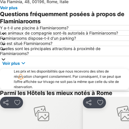
Via Flaminia, 48, 00196, Rome, Italie
Basilique Saint Pierre de Rome
Aéroport international de Rome Ciampino - Giovan Battista Pastine
Voir plus
Musée du Vatican
Ostia
Questions fréquemment posées à propos de
Piazza Campo de' Fiori
Place du Peuple
Flaminiarooms
Barberini - Fontana di Trevi Metro Station
Trevi
Y a-t-il une piscine à Flaminiarooms?
Les animaux de compagnie sont-ils autorisés à Flaminiarooms?
Basilica di Santa Maria Maggiore
Gare de Rome-Ostiense
Flaminiarooms dispose-t-il d'un parking?
Où est situé Flaminiarooms?
Via Veneto Rome
Jardins de la Villa Borghese
Quelles sont les principales attractions à proximité de
Colosseo Metro Station
Castel Sant'Angelo
Flaminiarooms?
Lido di Ostia Levante
Ostie Antique
Voir plus
Via del Corso
Area Sacra di Largo Argentina
Les prix et les disponibilités que nous recevons des sites de
réservation changent constamment. Par conséquent, il se peut que
Piazza Cavour
Place Saint Pierre
l’offre affichée sur trivago ne soit pas la même que celle du site de
Basilique Sainte-Marie du Trastevere
Stade Olympique de Rome
réservation.
Parmi les Hôtels les mieux notés à Rome
Parione
Forum Termini
Tiburtina Metro Station
Forum Romanum
Partager
Ajouter à mes favoris
Partager
Ajouter à mes
Piazza Venezia
Cavour Metro Station
Trieste
San Giovanni
Borgo Antico
Galerie Borghese