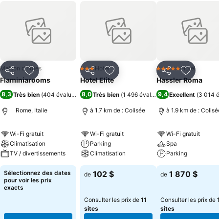
Maison d'hôtes
Hotel
Hotel
3 Étoiles
5 Étoiles
Partager
Ajouter à mes favoris
Partager
Ajouter à mes favoris
Partager
Ajouter à
Flaminiarooms
Hotel Elite
Hassler Roma
8,3
8,0
9,4
Très bien
(
404 évaluations
)
Très bien
(
1 496 évaluations
Excellent
)
(
3 014 é
Rome, Italie
à 1.7 km de : Colisée
à 1.9 km de : Colisé
Wi-Fi gratuit
Wi-Fi gratuit
Wi-Fi gratuit
Climatisation
Parking
Spa
TV / divertissements
Climatisation
Parking
Sélectionnez des dates
102 $
1 870 $
de
de
pour voir les prix
exacts
Consulter les prix de
11
Consulter les prix de
sites
sites