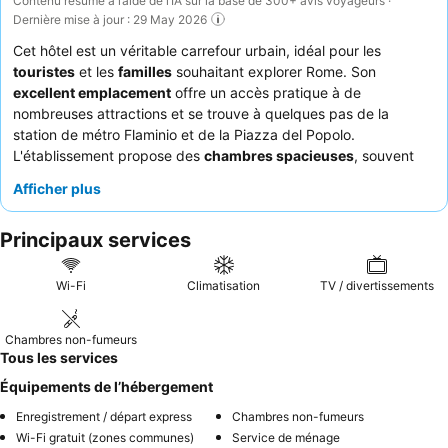
Contenu résumé à l’aide de l’IA sur la base de 300+ avis voyageurs ·
Dernière mise à jour : 29 May 2026
Cet hôtel est un véritable carrefour urbain, idéal pour les
touristes
et les
familles
souhaitant explorer Rome. Son
excellent emplacement
offre un accès pratique à de
nombreuses attractions et se trouve à quelques pas de la
station de métro Flaminio et de la Piazza del Popolo.
L'établissement propose des
chambres spacieuses
, souvent
appréciées pour leur adaptabilité aux familles, ainsi qu'une
Afficher plus
connexion Wi-Fi fiable partout. Les clients louent constamment
le professionnalisme, la gentillesse et la réactivité du personnel.
Principaux services
Pour un séjour plus calme, il est conseillé de demander une
chambre donnant sur le jardin.
Wi-Fi
Climatisation
TV / divertissements
Chambres non-fumeurs
Tous les services
Équipements de l’hébergement
Enregistrement / départ express
Chambres non-fumeurs
Wi-Fi gratuit (zones communes)
Service de ménage