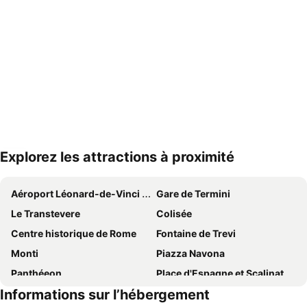
Explorez les attractions à proximité
Agrandir la carte
Aéroport Léonard-de-Vinci de Rome Fiumicino
Gare de Termini
Le Transtevere
Colisée
Centre historique de Rome
Fontaine de Trevi
Monti
Piazza Navona
Panthéeon
Place d'Espagne et Scalinata di Trinità dei Monti
Informations sur l’hébergement
Termini Metro Station
Prati