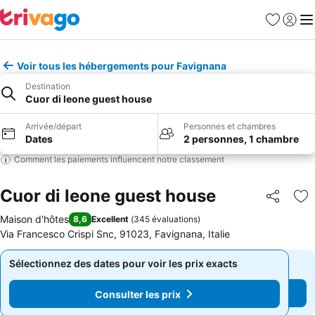
Favoris
Se con
Me
Voir tous les hébergements pour Favignana
Destination
Cuor di leone guest house
Arrivée/départ
Personnes et chambres
Dates
2 personnes, 1 chambre
Comment les paiements influencent notre classement
Cuor di leone guest house
Partager
Aj
Maison d'hôtes
8,6
Excellent
(
345 évaluations
)
Via Francesco Crispi Snc, 91023, Favignana, Italie
Sélectionnez des dates pour voir les prix exacts
Sélectionnez des dates pour voir les prix exacts
Consulter les prix
Consulter les prix