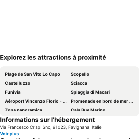
Explorez les attractions à proximité
Agrandir la carte
Plage de San Vito Lo Capo
Scopello
Castelluzzo
Sciacca
Funivia
Spiaggia di Macari
Aéroport Vincenzo Florio - Trapani Birgi
Promenade en bord de mer - Dante Alghieri
Zona panoramica
Cala Bue Marino
Informations sur l’hébergement
Città vecchia di Marsala
Port de Trapani
Via Francesco Crispi Snc, 91023, Favignana, Italie
Tonnara del Secco
Lido Marausa
Voir plus
Riserva Naturale dello Stagnone
Lido Signorino