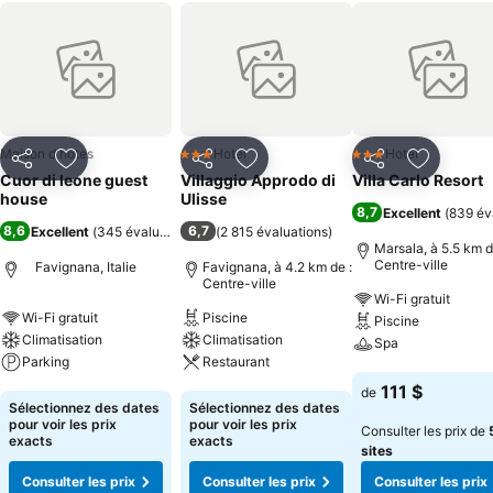
Maison d'hôtes
Hotel
Hotel
3 Étoiles
3 Étoiles
Partager
Ajouter à mes favoris
Partager
Ajouter à mes favoris
Partager
Ajouter à
Cuor di leone guest
Villaggio Approdo di
Villa Carlo Resort
house
Ulisse
8,7
Excellent
(
839 év
8,6
6,7
Excellent
(
345 évaluations
)
(
2 815 évaluations
)
Marsala, à 5.5 km d
Centre-ville
Favignana, Italie
Favignana, à 4.2 km de :
Centre-ville
Wi-Fi gratuit
Wi-Fi gratuit
Piscine
Piscine
Climatisation
Climatisation
Spa
Parking
Restaurant
Consulter les pri
111 $
de
Consulter les prix
Consulter les prix
Sélectionnez des dates
Sélectionnez des dates
pour voir les prix
pour voir les prix
Consulter les prix de
exacts
exacts
sites
Consulter les prix
Consulter les prix
Consulter les prix