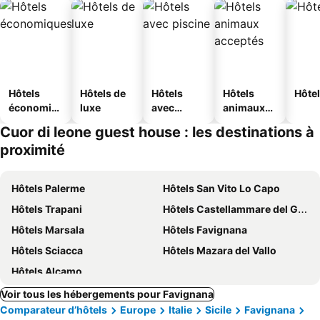
Hôtels
Hôtels de
Hôtels
Hôtels
Hôtel
économiq
luxe
avec
animaux
ues
piscine
acceptés
Cuor di leone guest house : les destinations à
proximité
Hôtels Palerme
Hôtels San Vito Lo Capo
Hôtels Trapani
Hôtels Castellammare del Golfo
Hôtels Marsala
Hôtels Favignana
Hôtels Sciacca
Hôtels Mazara del Vallo
Hôtels Alcamo
Voir tous les hébergements pour Favignana
Comparateur d’hôtels
Europe
Italie
Sicile
Favignana