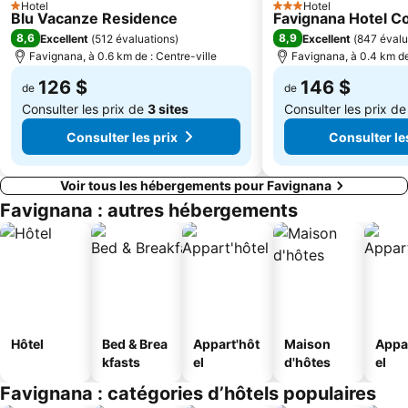
Hotel
Hotel
1 Étoiles
3 Étoiles
Blu Vacanze Residence
Favignana Hotel C
8,6
8,9
Excellent
(
512 évaluations
)
Excellent
(
847 évalu
Favignana, à 0.6 km de : Centre-ville
Favignana, à 0.4 km de
126 $
146 $
de
de
Consulter les prix de
3 sites
Consulter les prix d
Consulter les prix
Consulter le
Voir tous les hébergements pour Favignana
Favignana : autres hébergements
Hôtel
Bed & Brea
Appart'hôt
Maison
Appa
kfasts
el
d'hôtes
el
Favignana : catégories d’hôtels populaires