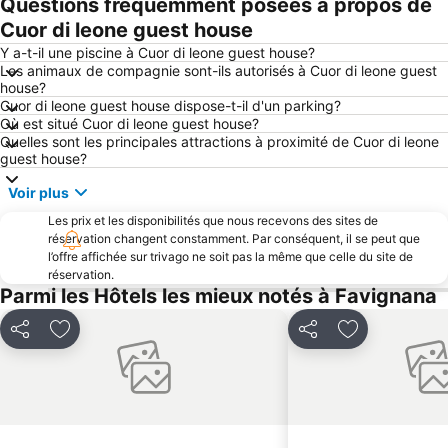
Questions fréquemment posées à propos de
Piazza della Repubblica
Ségeste
Cuor di leone guest house
Gibellina Nuova
Réserve naturelle du Zingaro
Y a-t-il une piscine à Cuor di leone guest house?
Les animaux de compagnie sont-ils autorisés à Cuor di leone guest
house?
Cuor di leone guest house dispose-t-il d'un parking?
Où est situé Cuor di leone guest house?
Quelles sont les principales attractions à proximité de Cuor di leone
guest house?
Voir plus
Les prix et les disponibilités que nous recevons des sites de
réservation changent constamment. Par conséquent, il se peut que
l’offre affichée sur trivago ne soit pas la même que celle du site de
réservation.
Parmi les Hôtels les mieux notés à Favignana
Partager
Ajouter à mes favoris
Partager
Ajouter à mes