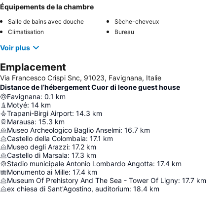
Équipements de la chambre
Salle de bains avec douche
Sèche-cheveux
Climatisation
Bureau
Voir plus
Emplacement
Via Francesco Crispi Snc, 91023, Favignana, Italie
Distance de l’hébergement Cuor di leone guest house
Favignana
:
0.1
km
Motyé
:
14
km
Trapani-Birgi Airport
:
14.3
km
Marausa
:
15.3
km
Museo Archeologico Baglio Anselmi
:
16.7
km
Castello della Colombaia
:
17.1
km
Museo degli Arazzi
:
17.2
km
Castello di Marsala
:
17.3
km
Stadio municipale Antonio Lombardo Angotta
:
17.4
km
Monumento ai Mille
:
17.4
km
Museum Of Prehistory And The Sea - Tower Of Ligny
:
17.7
km
ex chiesa di Sant'Agostino, auditorium
:
18.4
km