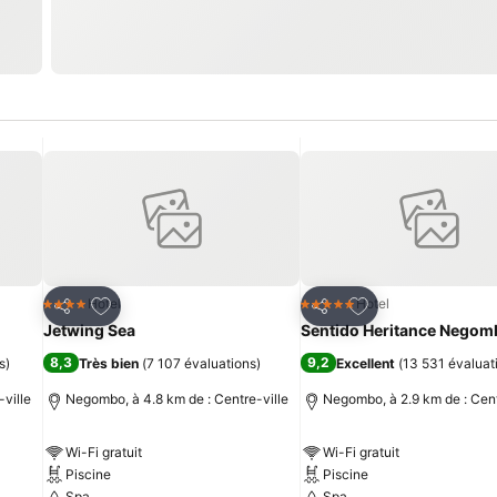
is
Ajouter à mes favoris
Ajouter à mes fav
Hotel
Hotel
4 Étoiles
5 Étoiles
Partager
Partager
Jetwing Sea
Sentido Heritance Negom
8,3
9,2
s
)
Très bien
(
7 107 évaluations
)
Excellent
(
13 531 évaluat
ville
Negombo, à 4.8 km de : Centre-ville
Negombo, à 2.9 km de : Cent
Wi-Fi gratuit
Wi-Fi gratuit
Piscine
Piscine
Spa
Spa