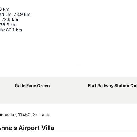
8
km
tadium
:
73.9
km
:
73.9
km
76.3
km
ls
:
80.1
km
Agrandir la carte
Galle Face Green
Fort Railway Station C
nayake, 11450, Sri Lanka
ne's Airport Villa