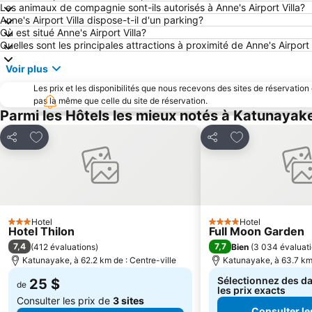
Les animaux de compagnie sont-ils autorisés à Anne's Airport Villa?
Anne's Airport Villa dispose-t-il d'un parking?
Où est situé Anne's Airport Villa?
Quelles sont les principales attractions à proximité de Anne's Airport 
Voir plus
Les prix et les disponibilités que nous recevons des sites de réservation
pas la même que celle du site de réservation.
Parmi les Hôtels les mieux notés à Katunayak
Ajouter à mes favoris
Ajouter à mes f
Partager
Partager
Hotel
Hotel
3 Étoiles
4 Étoiles
Hotel Thilon
Full Moon Garden
7,4
7,7
(
412 évaluations
)
Bien
(
3 034 évaluat
Katunayake, à 62.2 km de : Centre-ville
Katunayake, à 63.7 km 
Sélectionnez des da
25 $
de
les prix exacts
Consulter les prix de
3 sites
Consulter le