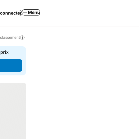
Menu
 connecter
 classement
 prix