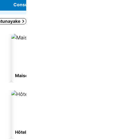
Consulter les prix
Consulter les pri
atunayake
Maison d'hôtes
Hôtels spa
Hôtels avec parking