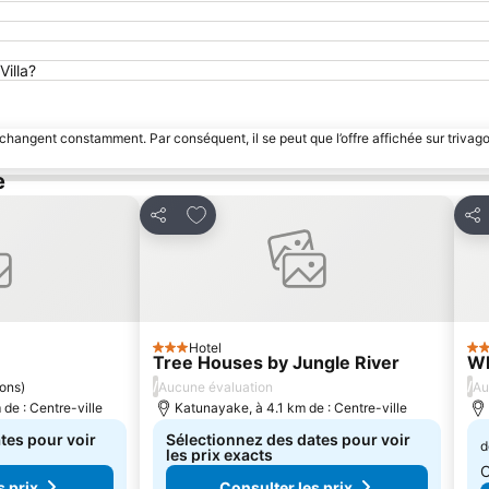
Villa?
 changent constamment. Par conséquent, il se peut que l’offre affichée sur trivago
e
avoris
Ajouter à mes favoris
Partager
Par
Hotel
3 Étoiles
3 É
Tree Houses by Jungle River
Wh
/
/
ions
)
Aucune évaluation
Au
de : Centre-ville
Katunayake, à 4.1 km de : Centre-ville
tes pour voir
Sélectionnez des dates pour voir
d
les prix exacts
C
s prix
Consulter les prix