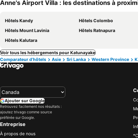
Anne's Airport Villa : les destinations à proxim
Hôtels Kandy
Hôtels Colombo
Hôtels Mount Lavinia
Hôtels Ratnapura
Hôtels Kalutara
Voir tous les hébergements pour Katunayake
Comparateur d’hôtels
Asie
Sri Lanka
Western Province
K
Co
Co
Ajouter sur Google
Retrouvez facilement nos résultats :
Me
ajoutez trivago comme source
Pr
préférée sur Google.
Entreprise
In
À propos de nous
*C