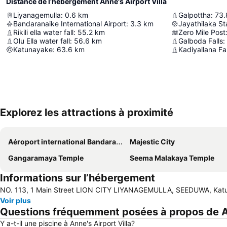
Distance de l’hébergement Anne's Airport Villa
Liyanagemulla
:
0.6
km
Galpottha
:
73.
Bandaranaike International Airport
:
3.3
km
Jayathilaka S
Rikili ella water fall
:
55.2
km
Zero Mile Post
Olu Ella water fall
:
56.6
km
Galboda Falls
:
Katunayake
:
63.6
km
Kadiyallana Fal
Explorez les attractions à proximité
Aéroport international Bandaranaike
Majestic City
Gangaramaya Temple
Seema Malakaya Temple
Informations sur l’hébergement
NO. 113, 1 Main Street LION CITY LIYANAGEMULLA, SEEDUWA, Katu
Voir plus
Questions fréquemment posées à propos de An
Y a-t-il une piscine à Anne's Airport Villa?