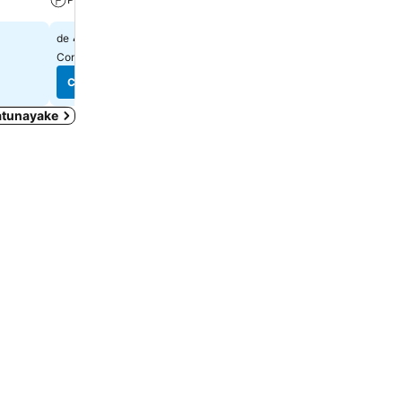
42 $
99 $
de
de
Consulter les prix de
9 sites
Consulter les prix de
8 site
Consulter les prix
Consulter les prix
atunayake