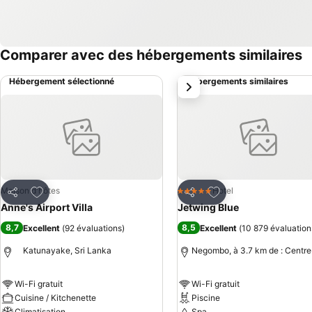
Comparer avec des hébergements similaires
Hébergement sélectionné
Hébergements similaires
suivant
Ajouter à mes favoris
Ajouter à mes favor
Maison d'hôtes
Hotel
5 Étoiles
Partager
Partager
Anne's Airport Villa
Jetwing Blue
8,7
8,5
Excellent
(
92 évaluations
)
Excellent
(
10 879 évaluation
Katunayake, Sri Lanka
Negombo, à 3.7 km de : Centre-
Wi-Fi gratuit
Wi-Fi gratuit
Cuisine / Kitchenette
Piscine
Climatisation
Spa