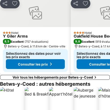
Partager
Ajouter à mes favoris
Partager
Ajouter à mes
Hotel
Hotel
3 Étoiles
4 Étoiles
Y Giler Arms
Oakfield House Be
8,5
9,8
Excellent
(
757 évaluations
)
Excellent
(
919 évalu
Betws-y-Coed, à 11.6 km de : Centre-ville
Betws-y-Coed, à 1.1 km
Sélectionnez des dates pour voir
Sélectionnez des da
les prix exacts
les prix exacts
Consulter les prix
Consulter le
Voir tous les hébergements pour Betws-y-Coed
Betws-y-Coed : autres hébergements