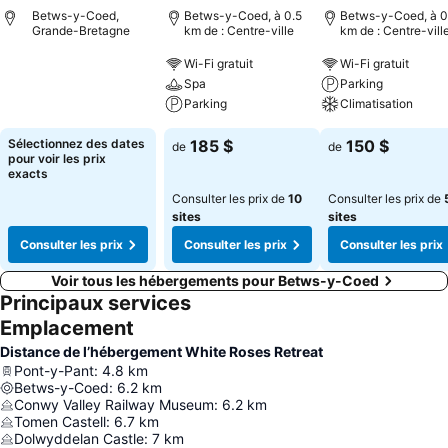
Betws-y-Coed,
Betws-y-Coed, à 0.5
Betws-y-Coed, à 0
Grande-Bretagne
km de : Centre-ville
km de : Centre-vill
Wi-Fi gratuit
Wi-Fi gratuit
Spa
Parking
Parking
Climatisation
Sélectionnez des dates
185 $
150 $
de
de
pour voir les prix
exacts
Consulter les prix de
10
Consulter les prix de
sites
sites
Consulter les prix
Consulter les prix
Consulter les prix
Voir tous les hébergements pour Betws-y-Coed
Principaux services
Emplacement
Distance de l’hébergement White Roses Retreat
Pont-y-Pant
:
4.8
km
Betws-y-Coed
:
6.2
km
Conwy Valley Railway Museum
:
6.2
km
Tomen Castell
:
6.7
km
Dolwyddelan Castle
:
7
km