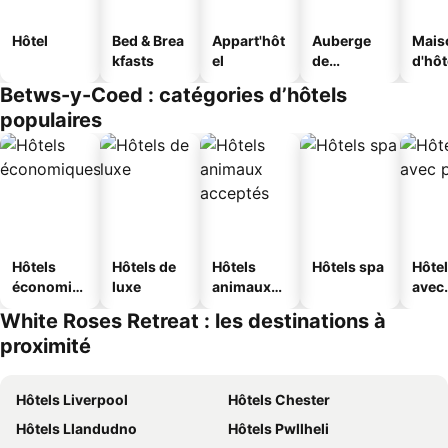
Hôtel
Bed & Brea
Appart'hôt
Auberge
Mais
kfasts
el
de
d'hô
jeunesse
Betws-y-Coed : catégories d’hôtels
populaires
Hôtels
Hôtels de
Hôtels
Hôtels spa
Hôte
économiq
luxe
animaux
avec
ues
acceptés
park
White Roses Retreat : les destinations à
proximité
Hôtels Liverpool
Hôtels Chester
Hôtels Llandudno
Hôtels Pwllheli