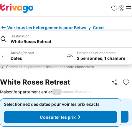
Favoris
Se con
Me
Voir tous les hébergements pour Betws-y-Coed
Destination
White Roses Retreat
Arrivée/départ
Personnes et chambres
Dates
2 personnes, 1 chambre
Comment les paiements influencent notre classement
White Roses Retreat
Partager
Aj
Maison/appartement entier
/
Aucune évaluation
Sélectionnez des dates pour voir les prix exacts
Sélectionnez des dates pour voir les prix exacts
Consulter les prix
Consulter les prix