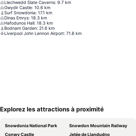
Llechwedd Slate Caverns
:
9.7
km
Gwydir Castle
:
10.6
km
Surf Snowdonia
:
17.1
km
Dinas Emrys
:
18.3
km
Hafodunos Hall
:
18.3
km
Bodnant Garden
:
21.6
km
Liverpool John Lennon Airport
:
71.8
km
Explorez les attractions à proximité
Agrandir la carte
Snowdonia National Park
Snowdon Mountain Railway
Conwy Castle
Jetée de Llandudno