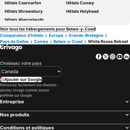
Hôtels Caernarfon
Hôtels Conwy
Hôtels Shrewsbury
Hôtels Holyhead
Hôtels Aberystwyth
Voir tous les hébergements pour Betws-y-Coed
Comparateur d’hôtels
Europe
Grande-Bretagne
Pays de Galles
Conwy
Betws-y-Coed
White Roses Retreat
Facebook
Twitter
Insta
Yo
Choisissez votre pays
Ajouter sur Google
Retrouvez facilement nos résultats :
ajoutez trivago comme source
préférée sur Google.
Entreprise
Nos produits
Conditions et politiques