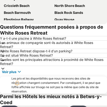
Criccieth Beach
North Shore Beach
Beach Barmouth
Black Rock Sands
Ffestiniog Railway
Quay House
Questions fréquemment posées à propos de
The Three Castles Welsh Classic Trial
White Roses Retreat
Y a-t-il une piscine à White Roses Retreat?
Les animaux de compagnie sont-ils autorisés à White Roses
Retreat?
White Roses Retreat dispose-t-il d'un parking?
Où est situé White Roses Retreat?
Quelles sont les principales attractions à proximité de White Roses
Retreat?
Voir plus
Les prix et les disponibilités que nous recevons des sites de
réservation changent constamment. Par conséquent, il se peut que
l’offre affichée sur trivago ne soit pas la même que celle du site de
réservation.
Parmi les Hôtels les mieux notés à Betws-y-
Coed