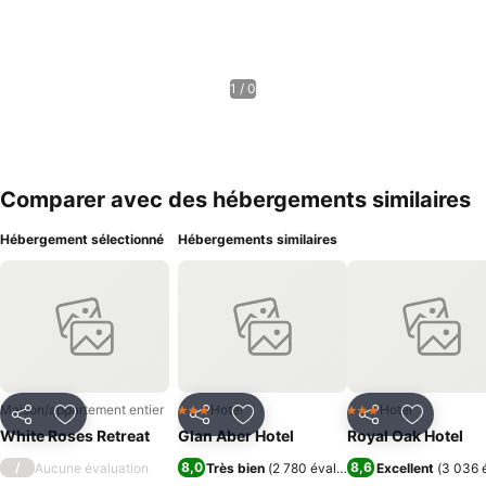
1 / 0
Comparer avec des hébergements similaires
Hébergement sélectionné
Hébergements similaires
Maison/appartement entier
Hotel
Hotel
3 Étoiles
3 Étoiles
Partager
Ajouter à mes favoris
Partager
Ajouter à mes favoris
Partager
Ajouter à
White Roses Retreat
Glan Aber Hotel
Royal Oak Hotel
/
8,0
8,6
Aucune évaluation
Très bien
(
2 780 évaluations
Excellent
)
(
3 036 