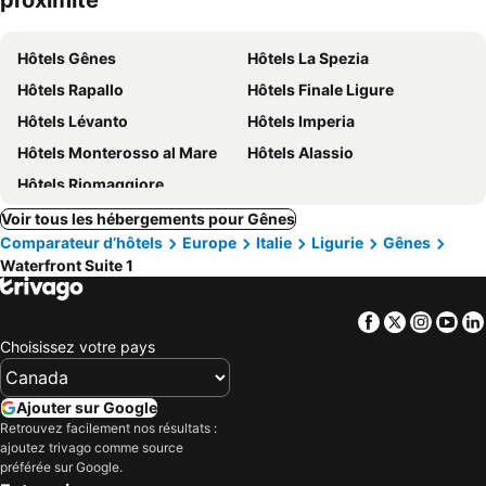
proximité
Hôtels Gênes
Hôtels La Spezia
Hôtels Rapallo
Hôtels Finale Ligure
Hôtels Lévanto
Hôtels Imperia
Hôtels Monterosso al Mare
Hôtels Alassio
Hôtels Riomaggiore
Voir tous les hébergements pour Gênes
Comparateur d’hôtels
Europe
Italie
Ligurie
Gênes
Waterfront Suite 1
Facebook
Twitter
Insta
Yo
Choisissez votre pays
Ajouter sur Google
Retrouvez facilement nos résultats :
ajoutez trivago comme source
préférée sur Google.