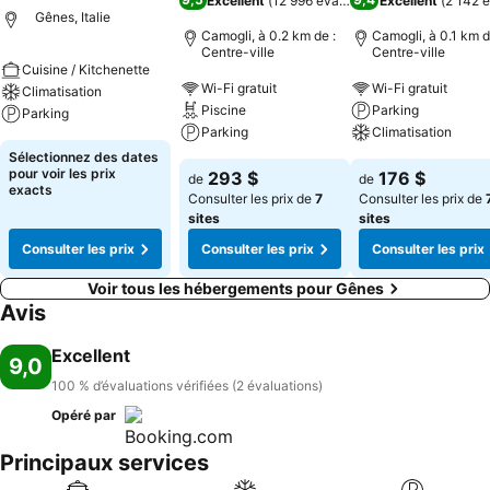
Excellent
(
12 996 évaluations
Excellent
)
(
2 142 é
Gênes, Italie
Camogli, à 0.2 km de :
Camogli, à 0.1 km d
Centre-ville
Centre-ville
Cuisine / Kitchenette
Wi-Fi gratuit
Wi-Fi gratuit
Climatisation
Piscine
Parking
Parking
Parking
Climatisation
Sélectionnez des dates
pour voir les prix
293 $
176 $
de
de
exacts
Consulter les prix de
7
Consulter les prix de
sites
sites
Consulter les prix
Consulter les prix
Consulter les prix
Voir tous les hébergements pour Gênes
Avis
Excellent
9,0
100 % d’évaluations vérifiées (2 évaluations)
Opéré par
Principaux services