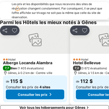
Les prix et les disponibilités que nous recevons des sites de
Lungomare
Baia del Silenzio
réservation changent constamment. Par conséquent, il se peut que
Caruggi
Granarolo
l’offre affichée sur trivago ne soit pas la même que celle du site de
réservation.
Belvedere
Manuelina
Parmi les Hôtels les mieux notés à Gênes
Centro storico di Rapallo
Castello
Partager
Ajouter à mes favoris
Partager
Ajouter à mes
Spiaggia degli Scogli
Marina di Varazze
Via XX Settembre
Dôme San Lorenzo de Gênes
Spianata Castelletto
Galata – Musée de la mer
Porto di Chiavari
Centre de Beauté et Thermal de l'Hôtel Regina
Hotel
Hotel
2 Étoiles
3 Étoiles
Albergo Locanda Alambra
Hotel Bellevue
7,7
7,2
Bien
(
1 405 évaluations
)
(
3 672 évaluations
)
Gênes, à 0.2 km de : Centre-ville
Gênes, à 1.5 km de : Ce
115 $
112 $
de
de
Consulter les prix de
4 sites
Consulter les prix d
Consulter les prix
Consulter le
Voir tous les hébergements pour Gênes