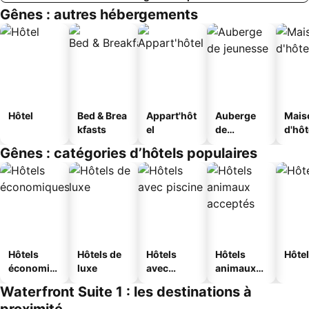
Gênes : autres hébergements
Hôtel
Bed & Brea
Appart'hôt
Auberge
Mais
kfasts
el
de
d'hô
jeunesse
Gênes : catégories d’hôtels populaires
Hôtels
Hôtels de
Hôtels
Hôtels
Hôtel
économiq
luxe
avec
animaux
ues
piscine
acceptés
Waterfront Suite 1 : les destinations à