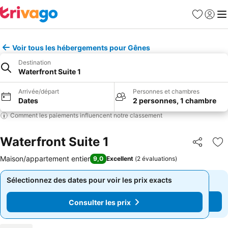
Favoris
Se con
Me
Voir tous les hébergements pour Gênes
Destination
Waterfront Suite 1
Arrivée/départ
Personnes et chambres
Dates
2 personnes, 1 chambre
Comment les paiements influencent notre classement
Waterfront Suite 1
Partager
Aj
Maison/appartement entier
9,0
Excellent
(
2 évaluations
)
Sélectionnez des dates pour voir les prix exacts
Sélectionnez des dates pour voir les prix exacts
Consulter les prix
Consulter les prix