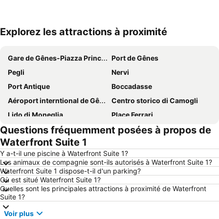
Explorez les attractions à proximité
Agrandir la carte
Gare de Gênes-Piazza Principe
Port de Gênes
Pegli
Nervi
Port Antique
Boccadasse
Aéroport interntional de Gênes-Christophe Colomb
Centro storico di Camogli
Lido di Moneglia
Place Ferrari
Questions fréquemment posées à propos de
Spiaggia di Camogli
Gare de Gênes-Brignole
Waterfront Suite 1
Aquarium de Gênes
Porto
Y a-t-il une piscine à Waterfront Suite 1?
Varigotti
Sestri Ponente
Les animaux de compagnie sont-ils autorisés à Waterfront Suite 1?
Waterfront Suite 1 dispose-t-il d'un parking?
Porto di Savona
Porta Soprana
Où est situé Waterfront Suite 1?
Corso Italia
Genova in Tour
Quelles sont les principales attractions à proximité de Waterfront
Suite 1?
Cavi di Lavagna
McArthur Glen Designer Outlet
Voir plus
Centro Storico
Abbazia di San Fruttuoso