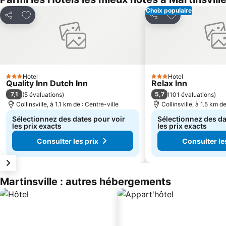
Choix populaire
Ajouter à mes favoris
Ajouter à mes f
Partager
Partager
Hotel
Hotel
3 Étoiles
3 Étoiles
Quality Inn Dutch Inn
Relax Inn
7,1
5,7
(
5 évaluations
)
(
101 évaluations
)
Collinsville, à 1.1 km de : Centre-ville
Collinsville, à 1.5 km d
Sélectionnez des dates pour voir
Sélectionnez des da
les prix exacts
les prix exacts
Consulter les prix
Consulter le
Martinsville : autres hébergements