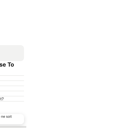
se To
t?
 ne soit