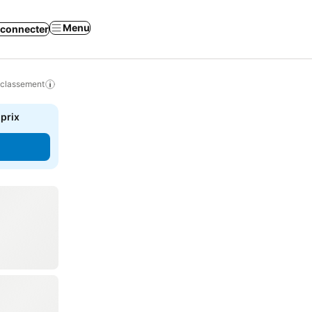
Menu
 connecter
 classement
 prix