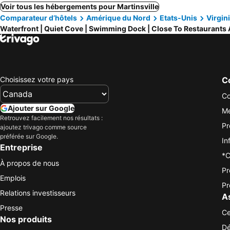
Voir tous les hébergements pour Martinsville
Comparateur d’hôtels
Amérique du Nord
Etats-Unis
Virgin
Waterfront | Quiet Cove | Swimming Dock | Close To Restaurants
Choisissez votre pays
Co
Co
Ajouter sur Google
Me
Retrouvez facilement nos résultats :
Pr
ajoutez trivago comme source
préférée sur Google.
In
Entreprise
*C
À propos de nous
Pr
Emplois
Pr
Relations investisseurs
A
Presse
Ce
Nos produits
Dé