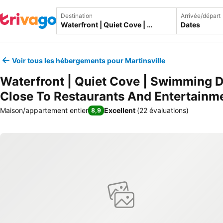
Destination
Arrivée/départ
Dates
Voir tous les hébergements pour Martinsville
Waterfront | Quiet Cove | Swimming D
Close To Restaurants And Entertainm
Maison/appartement entier
Excellent
(
22 évaluations
)
8,9