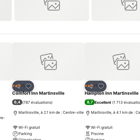
is
Ajouter à mes favoris
Ajouter à mes fav
Hotel
Hotel
3 Étoiles
3 Étoiles
Partager
Partager
Comfort Inn Martinsville
Hampton Inn Martinsville
6,4
8,7
(
787 évaluations
)
Excellent
(
1 713 évaluati
Martinsville, à 2.1 km de : Centre-ville
Martinsville, à 4.1 km de : C
re-
Wi-Fi gratuit
Wi-Fi gratuit
Parking
Piscine
Climatisation
Parking