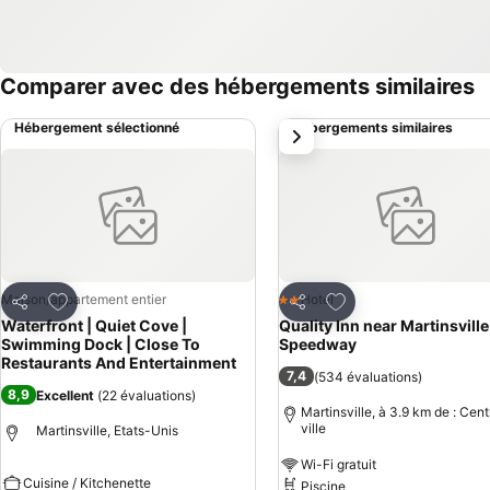
Comparer avec des hébergements similaires
Hébergement sélectionné
Hébergements similaires
suivant
Ajouter à mes favoris
Ajouter à mes favor
Maison/appartement entier
Hotel
2 Étoiles
Partager
Partager
Waterfront | Quiet Cove |
Quality Inn near Martinsville
Swimming Dock | Close To
Speedway
Restaurants And Entertainment
7,4
(
534 évaluations
)
8,9
Excellent
(
22 évaluations
)
Martinsville, à 3.9 km de : Cent
ville
Martinsville, Etats-Unis
Wi-Fi gratuit
Cuisine / Kitchenette
Piscine