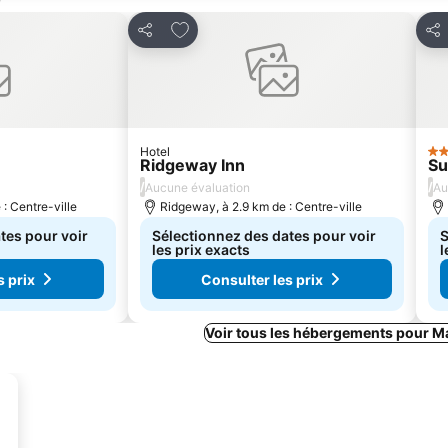
avoris
Ajouter à mes favoris
Partager
Par
Hotel
2 É
Ridgeway Inn
Su
/
/
Aucune évaluation
Au
e : Centre-ville
Ridgeway, à 2.9 km de : Centre-ville
tes pour voir
Sélectionnez des dates pour voir
S
les prix exacts
l
s prix
Consulter les prix
Voir tous les hébergements pour Ma