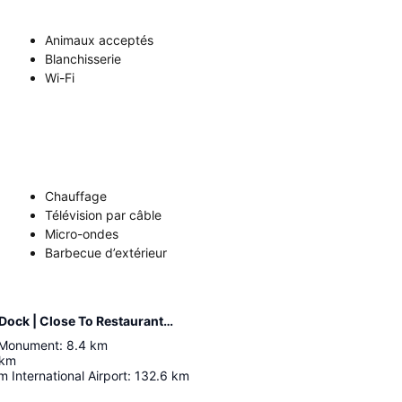
Animaux acceptés
Blanchisserie
Wi-Fi
Chauffage
Télévision par câble
Micro-ondes
Barbecue d’extérieur
Distance de l’hébergement Waterfront | Quiet Cove | Swimming Dock | Close To Restaurants And Entertainment
 Monument
:
8.4
km
km
 International Airport
:
132.6
km