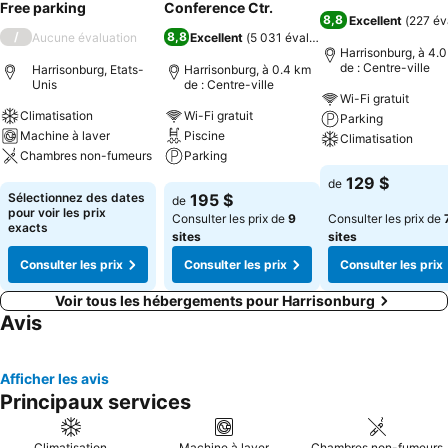
Free parking
Conference Ctr.
8,8
Excellent
(
227 év
/
8,8
Aucune évaluation
Excellent
(
5 031 évaluations
)
Harrisonburg, à 4.
de : Centre-ville
Harrisonburg, Etats-
Harrisonburg, à 0.4 km
Unis
de : Centre-ville
Wi-Fi gratuit
Climatisation
Wi-Fi gratuit
Parking
Machine à laver
Piscine
Climatisation
Chambres non-fumeurs
Parking
Consulter les pri
129 $
de
Consulter les prix
Consulter les prix
Sélectionnez des dates
195 $
de
pour voir les prix
Consulter les prix de
9
Consulter les prix de
exacts
sites
sites
Consulter les prix
Consulter les prix
Consulter les prix
Voir tous les hébergements pour Harrisonburg
Avis
Afficher les avis
Principaux services
Climatisation
Machine à laver
Chambres non-fumeurs