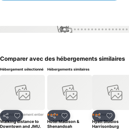
1 / 29
Comparer avec des hébergements similaires
Hébergement sélectionné
Hébergements similaires
Maison/appartement entier
Hotel
Hotel
4 Étoiles
3 Étoiles
Partager
Ajouter à mes favoris
Partager
Ajouter à mes favoris
Partager
Ajouter à
Walking distance to
Hotel Madison &
Hyatt Studios
Downtown and JMU.
Shenandoah
Harrisonburg