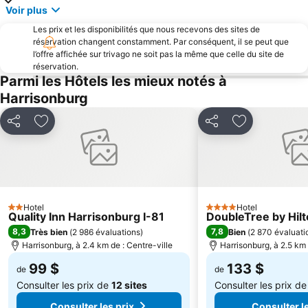
Voir plus
Les prix et les disponibilités que nous recevons des sites de
réservation changent constamment. Par conséquent, il se peut que
l’offre affichée sur trivago ne soit pas la même que celle du site de
réservation.
Parmi les Hôtels les mieux notés à
Harrisonburg
Partager
Ajouter à mes favoris
Partager
Ajouter à mes
Hotel
Hotel
2 Étoiles
4 Étoiles
Quality Inn Harrisonburg I-81
DoubleTree by Hil
8,3
7,8
Très bien
(
2 986 évaluations
)
Bien
(
2 870 évaluati
Harrisonburg, à 2.4 km de : Centre-ville
Harrisonburg, à 2.5 km 
99 $
133 $
de
de
Consulter les prix de
12 sites
Consulter les prix d
Consulter les prix
Consulter le