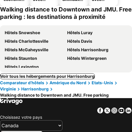
ues
piscine
acceptés
parking
Walking distance to Downtown and JMU. Free
parking : les destinations à proximité
Hôtels Snowshoe
Hôtels Luray
Hôtels Charlottesville
Hôtels Davis
Hôtels McGaheysville
Hôtels Harrisonburg
Hôtels Staunton
Hôtels Wintergreen
Hôtels Lexington
Voir tous les hébergements pour Harrisonburg
Comparateur d’hôtels
Amérique du Nord
Etats-Unis
Virginie
Harrisonburg
Walking distance to Downtown and JMU. Free parking
Facebook
Twitter
Insta
Yo
Choisissez votre pays