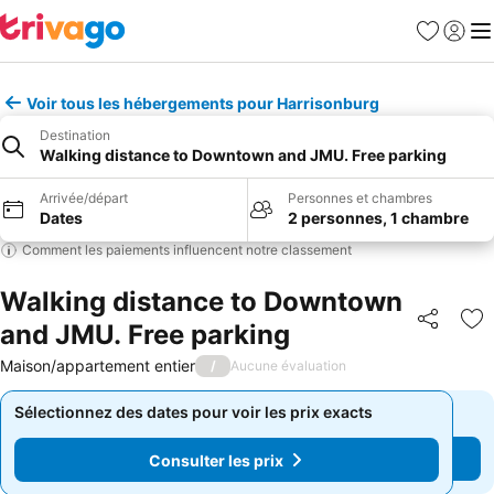
Favoris
Se con
Me
Voir tous les hébergements pour Harrisonburg
Destination
Walking distance to Downtown and JMU. Free parking
Arrivée/départ
Personnes et chambres
Dates
2 personnes, 1 chambre
Comment les paiements influencent notre classement
Walking distance to Downtown
and JMU. Free parking
Partager
Aj
Maison/appartement entier
/
Aucune évaluation
Sélectionnez des dates pour voir les prix exacts
Sélectionnez des dates pour voir les prix exacts
Consulter les prix
Consulter les prix