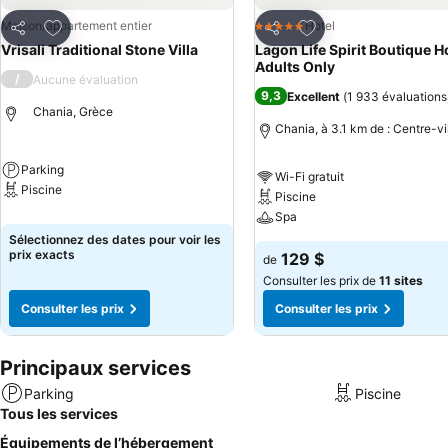
Ajouter à mes favoris
Ajouter à mes favor
Maison/appartement entier
Hotel
5 Étoiles
Partager
Partager
Vrisali Traditional Stone Villa
Lagon Life Spirit Boutique Ho
Adults Only
/
Aucune évaluation
9,3
Excellent
(
1 933 évaluations
Chania, Grèce
Chania, à 3.1 km de : Centre-vi
Parking
Wi-Fi gratuit
Piscine
Piscine
Spa
Sélectionnez des dates pour voir les
prix exacts
129 $
de
Consulter les prix de
11 sites
Consulter les prix
Consulter les prix
Principaux services
Parking
Piscine
Tous les services
Équipements de l’hébergement