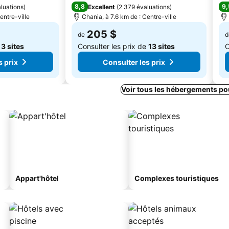
8,8
9,
luations
)
Excellent
(
2 379 évaluations
)
entre-ville
Chania, à 7.6 km de : Centre-ville
205 $
de
d
e
3 sites
Consulter les prix de
13 sites
C
s prix
Consulter les prix
Voir tous les hébergements po
Appart'hôtel
Complexes touristiques