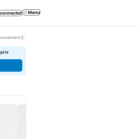
Menu
 connecter
 classement
 prix