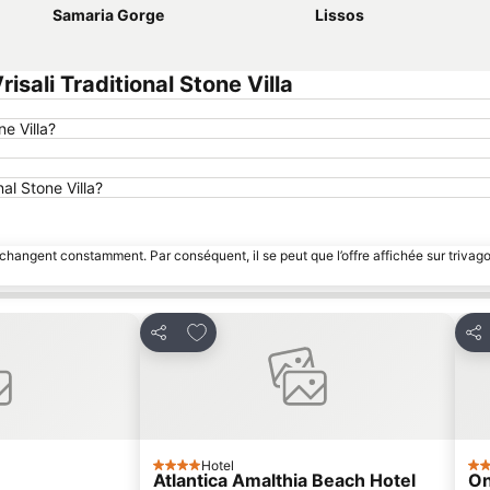
Samaria Gorge
Lissos
ali Traditional Stone Villa
e Villa?
nal Stone Villa?
 changent constamment. Par conséquent, il se peut que l’offre affichée sur trivago
avoris
Ajouter à mes favoris
Partager
Par
Hotel
4 Étoiles
4 É
Atlantica Amalthia Beach Hotel
On