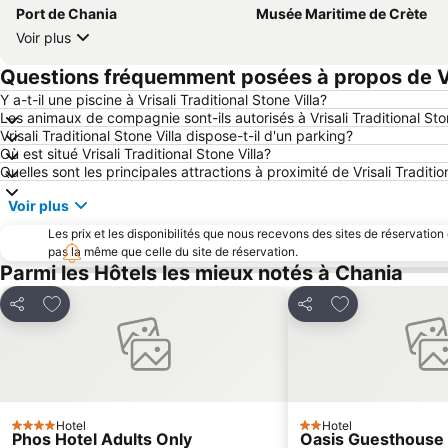
Port de Chania
Musée Maritime de Crète
Voir plus
Questions fréquemment posées à propos de Vris
Y a-t-il une piscine à Vrisali Traditional Stone Villa?
Les animaux de compagnie sont-ils autorisés à Vrisali Traditional Ston
Vrisali Traditional Stone Villa dispose-t-il d'un parking?
Où est situé Vrisali Traditional Stone Villa?
Quelles sont les principales attractions à proximité de Vrisali Traditio
Voir plus
Les prix et les disponibilités que nous recevons des sites de réservation
pas la même que celle du site de réservation.
Parmi les Hôtels les mieux notés à Chania
Ajouter à mes favoris
Ajouter à mes f
Partager
Partager
Hotel
Hotel
4 Étoiles
2 Étoiles
Phos Hotel Adults Only
Oasis Guesthouse