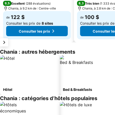
9,5
8,3
Excellent
(
288 évaluations
)
Très bien
(
1 333 éva
Chania, à 9.2 km de : Centre-ville
Chania, à 2.8 km de : C
122 $
100 $
de
de
Consulter les prix de
8 sites
Consulter les prix d
Consulter les prix
Consulter le
Chania : autres hébergements
Hôtel
Bed & Breakfasts
Chania : catégories d’hôtels populaires