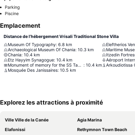
Parking
Piscine
Emplacement
Distance de l’hébergement Vrisali Traditional Stone Villa
Museum Of Typography
:
6.8
km
Eleftherios Ve
Archaeological Museum Of Chania
:
10.3
km
Maritime Muse
Chania
:
10.4
km
Itzedin Fortres
Etz Hayyim Synagogue
:
10.4
km
Monument of memory for the SS Tanais.
:
10.4
km
Arkoudiotissa
Mosquée Des Janissaires
:
10.5
km
Explorez les attractions à proximité
Ville Ville de la Canée
Agia Marina
Elafonissi
Rethymnon Τown Beach