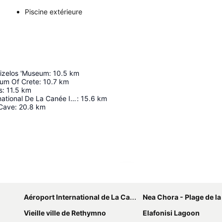
Piscine extérieure
nizelos 'Museum
:
10.5
km
um Of Crete
:
10.7
km
s
:
11.5
km
Aéroport International De La Canée Ioánnis-Daskalogiánnis
:
15.6
km
 Cave
:
20.8
km
Agrandir la carte
Aéroport International de La Canée
Nea Chora - Plage de l
Vieille ville de Rethymno
Elafonisi Lagoon