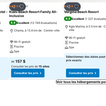
is
Ajouter à mes favoris
Ajouter à mes fav
Hotel
Hotel
5 Étoiles
4 Étoiles
Partager
Partager
tel -
Kiani Beach Resort Family All-
Vergina Beach Resort
Inclusive
9,8
Excellent
(
1 327 évaluati
8,9
)
Excellent
(
13 749 évaluations
)
Agia Marina, à 0.5 km de : 
ville
lle
Chania, à 13.6 km de : Centre-ville
Wi-Fi gratuit
Wi-Fi gratuit
Piscine
Piscine
Spa
Spa
Sélectionnez des dates pour 
prix exacts
157 $
de
Consulter les prix de
15 sites
Consulter les prix
Consulter les prix
Voir tous les hébergements po