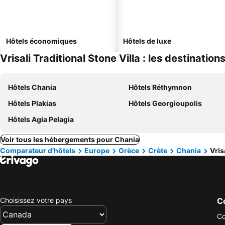
Hôtels économiques
Hôtels de luxe
Vrisali Traditional Stone Villa : les destination
Hôtels Chania
Hôtels Réthymnon
Hôtels Plakias
Hôtels Georgioupolis
Hôtels Agia Pelagia
Voir tous les hébergements pour Chania
Comparateur d’hôtels
Europe
Grèce
Crète
Chania
Vris
Choisissez votre pays
Co
Co