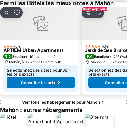
Parmi les Hôtels les mieux notés à Mahón
Choix populaire
Partager
Ajouter à mes favoris
Partager
Ajouter à mes
Hotel
Hotel
3 Étoiles
5 Étoiles
ARTIEM Urban Apartments
Jardí de Ses Bruix
9,0
9,4
Excellent
(
191 évaluations
)
Excellent
(
1 216 éva
Mahón, à 0.7 km de : Centre-ville
Mahón, à 0.3 km de : C
Sélectionnez des dates pour voir
Sélectionnez des da
les prix exacts
prix exacts
Consulter les prix
Consulter l
Voir tous les hébergements pour Mahón
Mahón : autres hébergements