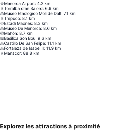
Menorca Airport
:
4.2
km
Torralba d'en Salord
:
6.9
km
Museo Etnologico Molí de Dalt
:
7.1
km
Trepucó
:
8.1
km
Estadi Maones
:
8.3
km
Museo De Menorca
:
8.6
km
Mahón
:
8.7
km
Basilica Son Bou
:
9.6
km
Castillo De San Felipe
:
11.1
km
Fortaleza de Isabel II
:
11.9
km
Manacor
:
88.8
km
Explorez les attractions à proximité
Agrandir la carte