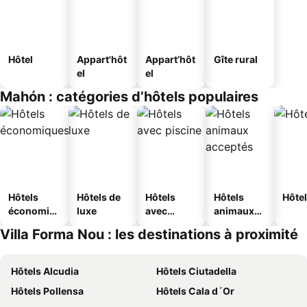
Hôtel
Appart'hôt
Appart’hôt
Gîte rural
el
el
Mahón : catégories d’hôtels populaires
Hôtels
Hôtels de
Hôtels
Hôtels
Hôtel
économiq
luxe
avec
animaux
ues
piscine
acceptés
Villa Forma Nou : les destinations à proximité
Hôtels Alcudia
Hôtels Ciutadella
Hôtels Pollensa
Hôtels Cala d´Or