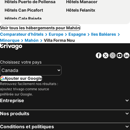
Hôtels Puerto de Pollensa
Hôtels Manacor
Hôtels Can Picafort
Hôtels Felanitx
Hôtels Cala Rajada
Voir tous les hébergements pour Mahón
Comparateur d’hôtels
Europe
Espagne
Iles Baléares
Minorque
Mahón
Villa Forma Nou
Facebook
Twitter
Insta
Yo
Choisissez votre pays
Ajouter sur Google
Retrouvez facilement nos résultats :
ajoutez trivago comme source
préférée sur Google.
Entreprise
Nos produits
Conditions et politiques