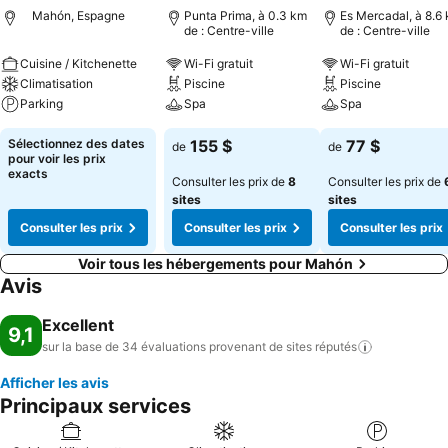
Mahón, Espagne
Punta Prima, à 0.3 km
Es Mercadal, à 8.6
de : Centre-ville
de : Centre-ville
Cuisine / Kitchenette
Wi-Fi gratuit
Wi-Fi gratuit
Climatisation
Piscine
Piscine
Parking
Spa
Spa
Sélectionnez des dates
155 $
77 $
de
de
pour voir les prix
exacts
Consulter les prix de
8
Consulter les prix de
sites
sites
Consulter les prix
Consulter les prix
Consulter les prix
Voir tous les hébergements pour Mahón
Avis
Excellent
9,1
sur la base de 34 évaluations provenant de sites
réputés
Afficher les avis
Principaux services