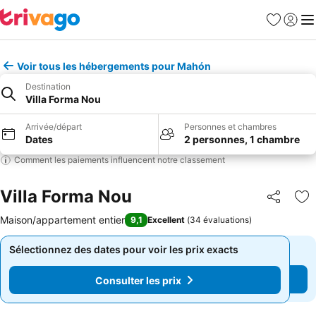
Favoris
Se con
Me
Voir tous les hébergements pour Mahón
Destination
Villa Forma Nou
Arrivée/départ
Personnes et chambres
Dates
2 personnes, 1 chambre
Comment les paiements influencent notre classement
Villa Forma Nou
Partager
Aj
Maison/appartement entier
9,1
Excellent
(
34 évaluations
)
Sélectionnez des dates pour voir les prix exacts
Sélectionnez des dates pour voir les prix exacts
Consulter les prix
Consulter les prix