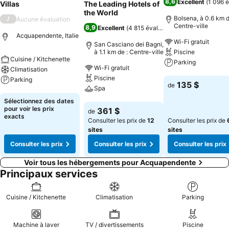
8,6
Excellent
(
1 096 é
Villas
The Leading Hotels of
the World
Bolsena, à 0.6 km d
/
Aucune évaluation
Centre-ville
8,9
Excellent
(
4 815 évaluations
)
Acquapendente, Italie
Wi-Fi gratuit
San Casciano dei Bagni,
à 1.1 km de : Centre-ville
Piscine
Cuisine / Kitchenette
Parking
Wi-Fi gratuit
Climatisation
Piscine
Parking
Consulter les pri
135 $
de
Spa
Consulter les prix
Sélectionnez des dates
Consulter les prix
pour voir les prix
361 $
de
exacts
Consulter les prix de
12
Consulter les prix de
sites
sites
Consulter les prix
Consulter les prix
Consulter les prix
Voir tous les hébergements pour Acquapendente
Principaux services
Cuisine / Kitchenette
Climatisation
Parking
Machine à laver
TV / divertissements
Piscine