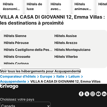
Hôtels
Hôtels de
Hôtels
Hôtels
Hôtel
économiq
luxe
avec
animaux
ues
piscine
acceptés
VILLA A CASA DI GIOVANNI 12, Emma Villas :
les destinations à proximité
Hôtels Sienne
Hôtels Assise
Hôtels Pérouse
Hôtels Arezzo
Hôtels Castiglione della Pescaia
Hôtels Montepulciano
Hôtels Grosseto
Hôtels Viterbo
Hôtels Cortona
Voir tous les hébergements pour Acquapendente
Comparateur d’hôtels
Europe
Italie
Latium
Acquapendente
VILLA A CASA DI GIOVANNI 12, Emma Villas
Facebook
Twitter
Insta
Yo
Choisissez votre pays