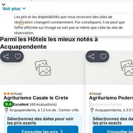
Voir plus
Les prix et les disponibilités que nous recevons des sites de
réservation changent constamment. Par conséquent, il se peut que
l’offre affichée sur trivago ne soit pas la même que celle du site de
réservation.
Parmi les Hôtels les mieux notés à
Acquapendente
Partager
Ajouter à mes favoris
Partager
Ajouter à mes
Hotel
Hotel
3 Étoiles
1 Étoiles
Agriturismo Casale le Crete
Agriturismo Pode
9,4
/
Excellent
(
46 évaluations
)
Aucune évaluation
Acquapendente, à 1.2 km de : Centre-ville
Acquapendente, à 2.0 k
Sélectionnez des dates pour voir
Sélectionnez des da
les prix exacts
les prix exacts
Consulter les prix
Consulter le