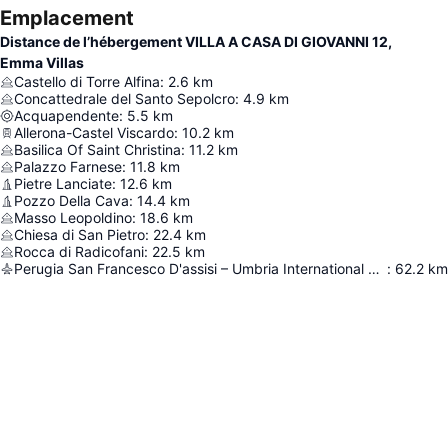
Emplacement
Distance de l’hébergement VILLA A CASA DI GIOVANNI 12,
Emma Villas
Castello di Torre Alfina
:
2.6
km
Concattedrale del Santo Sepolcro
:
4.9
km
Acquapendente
:
5.5
km
Allerona-Castel Viscardo
:
10.2
km
Basilica Of Saint Christina
:
11.2
km
Palazzo Farnese
:
11.8
km
Pietre Lanciate
:
12.6
km
Pozzo Della Cava
:
14.4
km
Masso Leopoldino
:
18.6
km
Chiesa di San Pietro
:
22.4
km
Rocca di Radicofani
:
22.5
km
Perugia San Francesco D'assisi – Umbria International Airport
:
62.2
km