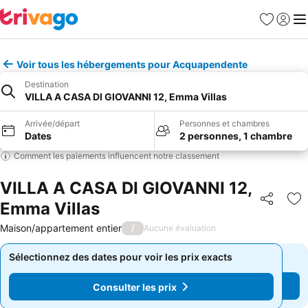
Favoris
Se con
Me
Voir tous les hébergements pour Acquapendente
Destination
VILLA A CASA DI GIOVANNI 12, Emma Villas
Arrivée/départ
Personnes et chambres
Dates
2 personnes, 1 chambre
Comment les paiements influencent notre classement
VILLA A CASA DI GIOVANNI 12,
Emma Villas
Partager
Aj
Maison/appartement entier
/
Aucune évaluation
Sélectionnez des dates pour voir les prix exacts
Sélectionnez des dates pour voir les prix exacts
Consulter les prix
Consulter les prix