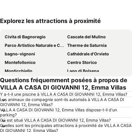
Explorez les attractions à proximité
Agrandir la carte
Civita di Bagnoregio
Cascate del Mulino
Parco Artistico Naturale e Culturale della Val d'Orcia
Therme de Saturnia
bagno-vignoni
Cathédrale d'Orvieto
Montefollonico
Centro Storico
Monticchiello
Lago di Bolsena
Questions fréquemment posées à propos de
Pitigliano
San Francesco - Santuario della Madonna di Fatima
VILLA A CASA DI GIOVANNI 12, Emma Villas
Collelungo
centro-storico-pienza
Y a-t-il une piscine à VILLA A CASA DI GIOVANNI 12, Emma Villas?
Therme de Chianciano
Chiesa parrocchiale di San Mariano
Les animaux de compagnie sont-ils autorisés à VILLA A CASA DI
GIOVANNI 12, Emma Villas?
Terme dei Papi
Fête de Sainte Rose
VILLA A CASA DI GIOVANNI 12, Emma Villas dispose-t-il d'un
Villa Lante
Place du Peuple
parking?
Où est situé VILLA A CASA DI GIOVANNI 12, Emma Villas?
Centre historique de Montepulciano
Lac Trasimeno
Quelles sont les principales attractions à proximité de VILLA A CASA
DI GIOVANNI 12, Emma Villas?