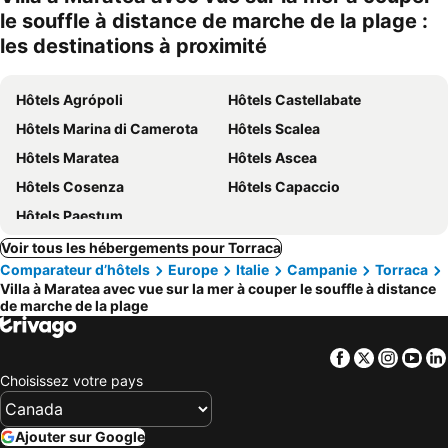
le souffle à distance de marche de la plage :
les destinations à proximité
Hôtels Agrópoli
Hôtels Castellabate
Hôtels Marina di Camerota
Hôtels Scalea
Hôtels Maratea
Hôtels Ascea
Hôtels Cosenza
Hôtels Capaccio
Hôtels Paestum
Voir tous les hébergements pour Torraca
Comparateur d’hôtels
Europe
Italie
Campanie
Torraca
Villa à Maratea avec vue sur la mer à couper le souffle à distance
de marche de la plage
Facebook
Twitter
Insta
Yo
Choisissez votre pays
Ajouter sur Google