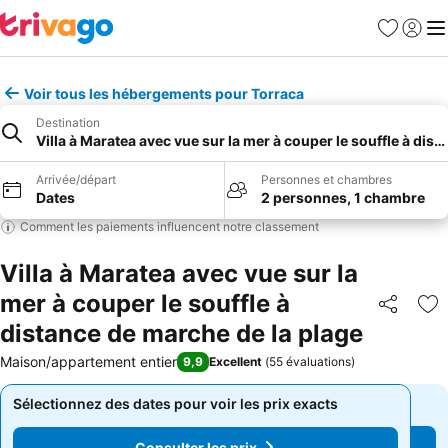
Favoris
Se con
Me
Voir tous les hébergements pour Torraca
Destination
Villa à Maratea avec vue sur la mer à couper le souffle à dis
Arrivée/départ
Personnes et chambres
Dates
2 personnes, 1 chambre
Comment les paiements influencent notre classement
Villa à Maratea avec vue sur la
mer à couper le souffle à
Partager
Aj
distance de marche de la plage
Maison/appartement entier
9,9
Excellent
(
55 évaluations
)
Sélectionnez des dates pour voir les prix exacts
Sélectionnez des dates pour voir les prix exacts
Consulter les prix
Consulter les prix