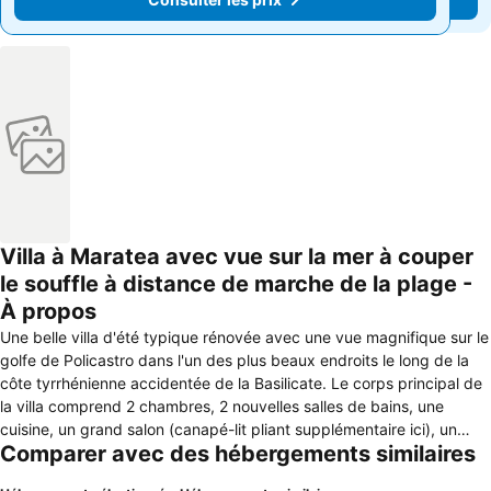
Villa à Maratea avec vue sur la mer à couper
le souffle à distance de marche de la plage -
À propos
Une belle villa d'été typique rénovée avec une vue magnifique sur le
golfe de Policastro dans l'un des plus beaux endroits le long de la
côte tyrrhénienne accidentée de la Basilicate. Le corps principal de
la villa comprend 2 chambres, 2 nouvelles salles de bains, une
cuisine, un grand salon (canapé-lit pliant supplémentaire ici), un
Comparer avec des hébergements similaires
beau patio ombragé avec le coin repas donnant sur le jardin; salle
de bain buanderie supplémentaire et une douche d'eau chaude à