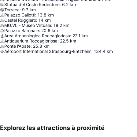
Statua del Cristo Redentore
:
6.2
km
Torraca
:
9.7
km
Palazzo Gallotti
:
13.8
km
Castel Ruggiero
:
14
km
MU.VI. - Museo Virtuale
:
18.2
km
Palazzo Baronale
:
20.6
km
Area Archeologica Roccagloriosa
:
22.1
km
Antiquarium Roccagloriosa
:
22.5
km
Ponte l'Abate
:
25.8
km
Aéroport International Strasbourg-Entzheim
:
134.4
km
Explorez les attractions à proximité
Agrandir la carte