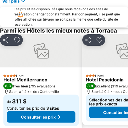
Voir plus
Les prix et les disponibilités que nous recevons des sites de
réservation changent constamment. Par conséquent, il se peut que
l’offre affichée sur trivago ne soit pas la même que celle du site de
réservation.
Parmi les Hôtels les mieux notés à Torraca
Partager
Ajouter à mes favoris
Partager
Ajouter à mes
Hotel
Hotel
4 Étoiles
3 Étoiles
Hotel Mediterraneo
Hotel Poseidonia
8,3
8,9
Très bien
(
795 évaluations
)
Excellent
(
319 évalu
Sapri, à 1.4 km de : Centre-ville
Sapri, à 0.4 km de : Ce
Sélectionnez des da
311 $
de
les prix exacts
Consulter les prix de
3 sites
Consulter le
Consulter les prix