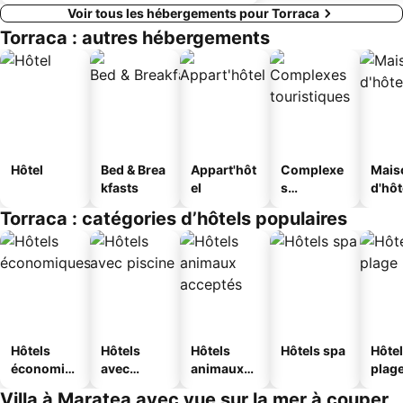
Voir tous les hébergements pour Torraca
Torraca : autres hébergements
Hôtel
Bed & Brea
Appart'hôt
Complexe
Mais
kfasts
el
s
d'hô
touristique
Torraca : catégories d’hôtels populaires
s
Hôtels
Hôtels
Hôtels
Hôtels spa
Hôtel
économiq
avec
animaux
plag
ues
piscine
acceptés
Villa à Maratea avec vue sur la mer à couper