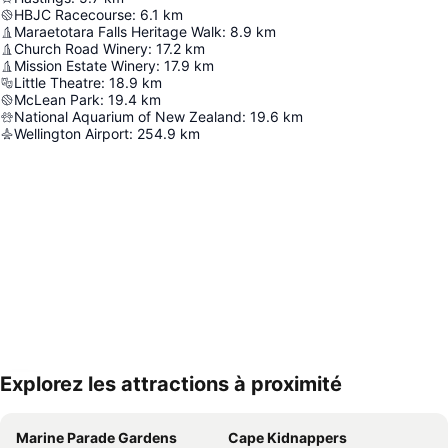
HBJC Racecourse
:
6.1
km
Maraetotara Falls Heritage Walk
:
8.9
km
Church Road Winery
:
17.2
km
Mission Estate Winery
:
17.9
km
Little Theatre
:
18.9
km
McLean Park
:
19.4
km
National Aquarium of New Zealand
:
19.6
km
Wellington Airport
:
254.9
km
Explorez les attractions à proximité
Agrandir la carte
Marine Parade Gardens
Cape Kidnappers