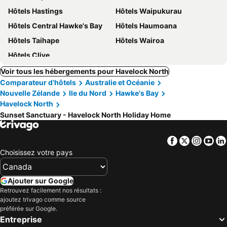
Hôtels Hastings
Hôtels Waipukurau
Hôtels Central Hawke's Bay
Hôtels Haumoana
Hôtels Taihape
Hôtels Wairoa
Hôtels Clive
Voir tous les hébergements pour Havelock North
Comparateur d’hôtels
Australie et Océanie
Nouvelle Zélande
Ile du Nord
Hawke's Bay
Havelock North
Sunset Sanctuary - Havelock North Holiday Home
Facebook
Twitter
Insta
Yo
Choisissez votre pays
Ajouter sur Google
Retrouvez facilement nos résultats :
ajoutez trivago comme source
préférée sur Google.
Entreprise