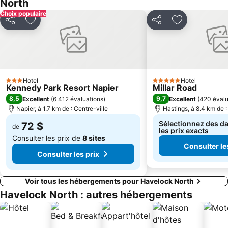
North
Choix populaire
Partager
Ajouter à mes favoris
Partager
Ajouter à mes
Hotel
Hotel
3 Étoiles
5 Étoiles
Kennedy Park Resort Napier
Millar Road
8,5
9,7
Excellent
(
6 412 évaluations
)
Excellent
(
420 évalu
Napier, à 1.7 km de : Centre-ville
Hastings, à 8.4 km de :
Sélectionnez des da
72 $
de
les prix exacts
Consulter les prix de
8 sites
Consulter le
Consulter les prix
Voir tous les hébergements pour Havelock North
Havelock North : autres hébergements