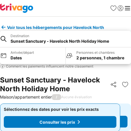
Favoris
Se con
Me
Voir tous les hébergements pour Havelock North
Destination
Sunset Sanctuary - Havelock North Holiday Home
Arrivée/départ
Personnes et chambres
Dates
2 personnes, 1 chambre
Comment les paiements influencent notre classement
Sunset Sanctuary - Havelock
North Holiday Home
Partager
Aj
Maison/appartement entier
/
Aucune évaluation
Sélectionnez des dates pour voir les prix exacts
Sélectionnez des dates pour voir les prix exacts
Consulter les prix
Consulter les prix