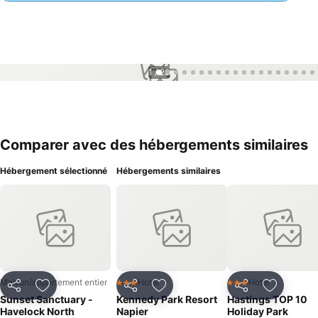
1 / 28
Comparer avec des hébergements similaires
Hébergement sélectionné
Hébergements similaires
Maison/appartement entier
Hotel
Hotel
3 Étoiles
3 Étoiles
Partager
Ajouter à mes favoris
Partager
Ajouter à mes favoris
Partager
Ajouter à
Sunset Sanctuary -
Kennedy Park Resort
Hastings TOP 10
Havelock North
Napier
Holiday Park