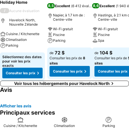
Holiday Home
8,5
8,6
Excellent
(
6 412 évaluations
Excellent
)
(
1 940 é
/
Aucune évaluation
Napier, à 1.7 km de :
Hastings, à 2.1 km d
Centre-ville
Centre-ville
Havelock North,
Nouvelle Zélande
Wi-Fi gratuit
Wi-Fi gratuit
Cuisine / Kitchenette
Piscine
Piscine
Climatisation
Parking
Spa
Parking
72 $
104 $
de
de
Sélectionnez des dates
Consulter les prix de
8
Consulter les prix de
pour voir les prix
sites
sites
exacts
Consulter les prix
Consulter les prix
Consulter les prix
Voir tous les hébergements pour Havelock North
Avis
Afficher les avis
Principaux services
Cuisine / Kitchenette
Climatisation
Parking