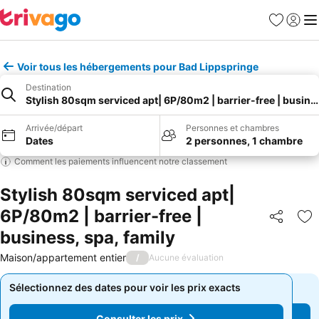
Favoris
Se con
Me
Voir tous les hébergements pour Bad Lippspringe
Destination
Stylish 80sqm serviced apt| 6P/80m2 | barrier-free | busines
Arrivée/départ
Personnes et chambres
Dates
2 personnes, 1 chambre
Comment les paiements influencent notre classement
Stylish 80sqm serviced apt|
6P/80m2 | barrier-free |
Partager
Aj
business, spa, family
Maison/appartement entier
/
Aucune évaluation
Sélectionnez des dates pour voir les prix exacts
Sélectionnez des dates pour voir les prix exacts
Consulter les prix
Consulter les prix