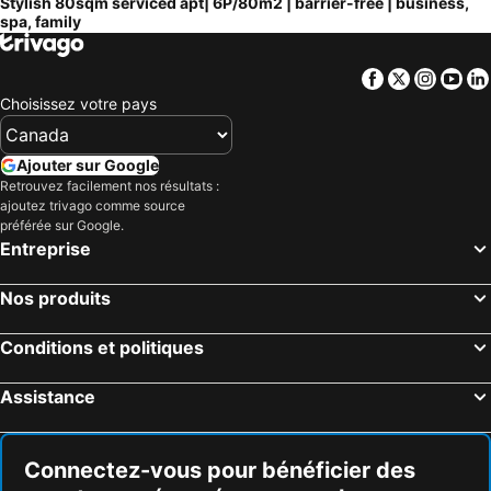
Stylish 80sqm serviced apt| 6P/80m2 | barrier-free | business,
spa, family
Facebook
Twitter
Insta
Yo
Choisissez votre pays
Ajouter sur Google
Retrouvez facilement nos résultats :
ajoutez trivago comme source
préférée sur Google.
Entreprise
Nos produits
Conditions et politiques
Assistance
Connectez-vous pour bénéficier des