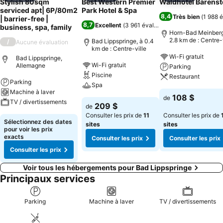
Stylish 80sqm
Best Western Premier
Waldhotel Bärenst
serviced apt| 6P/80m2
Park Hotel & Spa
8,4
Très bien
(
1 988 
| barrier-free |
8,7
Excellent
(
3 961 évaluations
)
business, spa, family
Horn-Bad Meinberg
2.8 km de : Centre-
Bad Lippspringe, à 0.4
/
Aucune évaluation
km de : Centre-ville
Wi-Fi gratuit
Bad Lippspringe,
Wi-Fi gratuit
Allemagne
Parking
Piscine
Restaurant
Parking
Spa
Machine à laver
108 $
de
TV / divertissements
209 $
de
Consulter les prix de
11
Consulter les prix de
Sélectionnez des dates
sites
sites
pour voir les prix
exacts
Consulter les prix
Consulter les prix
Consulter les prix
Voir tous les hébergements pour Bad Lippspringe
Principaux services
Parking
Machine à laver
TV / divertissements