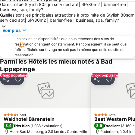
Où est situé Stylish 80sqm serviced apt| 6P/80m2 | barrier-free |
business, spa, family?
Quelles sont les principales attractions à proximité de Stylish 80sqm
serviced apt| 6P/80m2 | barrier-free | business, spa, family?
Voir plus
Les prix et les disponibilités que nous recevons des sites de
réservation changent constamment. Par conséquent, il se peut que
l’offre affichée sur trivago ne soit pas la même que celle du site de
réservation.
Parmi les Hôtels les mieux notés à Bad
Lippspringe
Choix populaire
Choix populaire
Partager
Ajouter à mes favoris
Partager
Ajouter à m
Hotel
Hotel
4 Étoiles
4 Étoiles
Waldhotel Bärenstein
Best Western Plu
8,4
8,6
Très bien
(
1 988 évaluations
)
Excellent
(
3 160 é
Horn-Bad Meinberg, à 2.8 km de : Centre-ville
Paderborn, à 0.4 km 