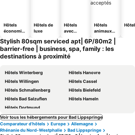
Hôtels
Hôtels de
Hôtels
Hôtels
Hôtel
économiq
luxe
avec
animaux
ues
piscine
acceptés
Stylish 80sqm serviced apt| 6P/80m2 |
barrier-free | business, spa, family : les
destinations à proximité
Hôtels Winterberg
Hôtels Hanovre
Hôtels Willingen
Hôtels Cassel
Hôtels Schmallenberg
Hôtels Bielefeld
Hôtels Bad Salzuflen
Hôtels Hameln
Hôtels Dortmund
Voir tous les hébergements pour Bad Lippspringe
Comparateur d’hôtels
Europe
Allemagne
Rhénanie du Nord-Westphalie
Bad Lippspringe