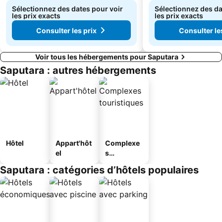
Sélectionnez des dates pour voir
Sélectionnez des da
les prix exacts
les prix exacts
Consulter les prix
Consulter le
Voir tous les hébergements pour Saputara
Saputara : autres hébergements
Hôtel
Appart'hôt
Complexe
el
s
touristique
Saputara : catégories d’hôtels populaires
s