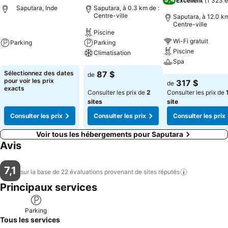
Excellent
(
1 323 é
Saputara, Inde
Saputara, à 0.3 km de :
Centre-ville
Saputara, à 12.0 km
Centre-ville
Piscine
Wi-Fi gratuit
Parking
Parking
Piscine
Climatisation
Spa
Sélectionnez des dates
87 $
de
pour voir les prix
317 $
de
exacts
Consulter les prix de
2
Consulter les prix de
sites
site
Consulter les prix
Consulter les prix
Consulter les prix
Voir tous les hébergements pour Saputara
Avis
7,1
sur la base de 22 évaluations provenant de sites
réputés
Principaux services
Parking
Tous les services