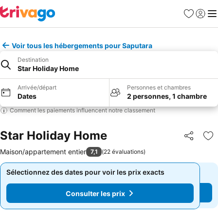
Favoris
Se con
Me
Voir tous les hébergements pour Saputara
Destination
Star Holiday Home
Arrivée/départ
Personnes et chambres
Dates
2 personnes, 1 chambre
Comment les paiements influencent notre classement
Star Holiday Home
Partager
Aj
Maison/appartement entier
7,1
(
22 évaluations
)
Sélectionnez des dates pour voir les prix exacts
Sélectionnez des dates pour voir les prix exacts
Consulter les prix
Consulter les prix