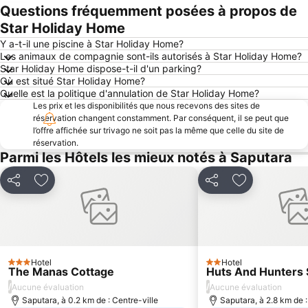
Questions fréquemment posées à propos de
Agrandir la carte
Star Holiday Home
Y a-t-il une piscine à Star Holiday Home?
Les animaux de compagnie sont-ils autorisés à Star Holiday Home?
Star Holiday Home dispose-t-il d'un parking?
Où est situé Star Holiday Home?
Quelle est la politique d'annulation de Star Holiday Home?
Les prix et les disponibilités que nous recevons des sites de
réservation changent constamment. Par conséquent, il se peut que
l’offre affichée sur trivago ne soit pas la même que celle du site de
réservation.
Parmi les Hôtels les mieux notés à Saputara
Partager
Ajouter à mes favoris
Partager
Ajouter à mes
Hotel
Hotel
3 Étoiles
2 Étoiles
The Manas Cottage
Huts And Hunters 
/
/
Aucune évaluation
Aucune évaluation
Saputara, à 0.2 km de : Centre-ville
Saputara, à 2.8 km de :