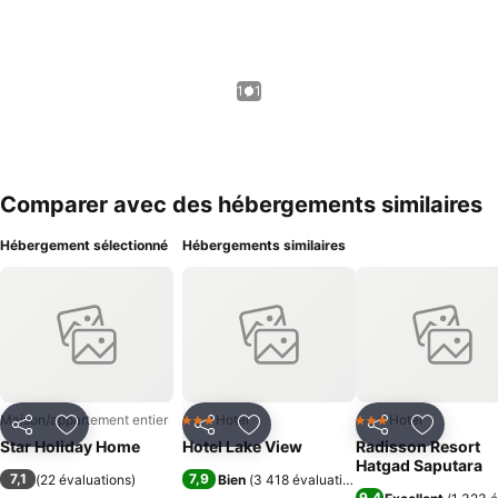
1 / 1
Comparer avec des hébergements similaires
Hébergement sélectionné
Hébergements similaires
Maison/appartement entier
Hotel
Hotel
3 Étoiles
3 Étoiles
Partager
Ajouter à mes favoris
Partager
Ajouter à mes favoris
Partager
Ajouter à
Star Holiday Home
Hotel Lake View
Radisson Resort
Hatgad Saputara
7,1
7,9
(
22 évaluations
)
Bien
(
3 418 évaluations
)
9,4