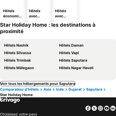
Hôtels
Hôtels
Hôtels
économiq
avec
avec
ues
piscine
parking
Star Holiday Home : les destinations à
proximité
Hôtels Nashik
Hôtels Daman
Hôtels Silvassa
Hôtels Vapi
Hôtels Trimbak
Hôtels Saputara
Hôtels Mālegaon
Hôtels Nagar Haveli
Voir tous les hébergements pour Saputara
Comparateur d’hôtels
Asie
Inde
Gujarat
Saputara
Star Holiday Home
Facebook
Twitter
Insta
Yo
Choisissez votre pays