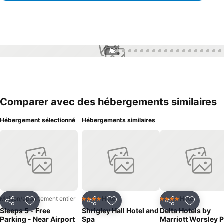
1 / 31
Comparer avec des hébergements similaires
Hébergement sélectionné
Hébergements similaires
Maison/appartement entier
Hotel
Hotel
4 Étoiles
4 Étoiles
Partager
Ajouter à mes favoris
Partager
Ajouter à mes favoris
Partager
Ajouter à
Sleeps 5 - Free
Shrigley Hall Hotel and
Delta Hotels by
Parking - Near Airport
Spa
Marriott Worsley 