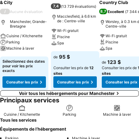
& City
Country Club
7,4
(
13 729 évaluations
)
/
8,7
Aucune évaluation
Excellent
(
7 344 
Macclesfield, à 6.6 km
de : Centre-ville
Manchester, Grande-
Worsley, à 0.3 km d
Bretagne
Centre-ville
Wi-Fi gratuit
Cuisine / Kitchenette
Wi-Fi gratuit
Piscine
Parking
Piscine
Spa
Machine à laver
Spa
Consulter les prix
95 $
de
Consulter les prix
Consulter les pri
Sélectionnez des dates
123 $
de
pour voir les prix
Consulter les prix de
12
Consulter les prix de
exacts
sites
sites
Consulter les prix
Consulter les prix
Consulter les prix
Voir tous les hébergements pour Manchester
Principaux services
Cuisine / Kitchenette
Parking
Machine à laver
Tous les services
Équipements de l’hébergement
Parking
Machine à laver