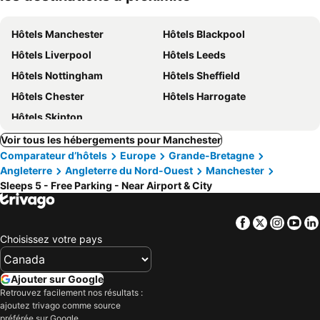
Hôtels Manchester
Hôtels Blackpool
Hôtels Liverpool
Hôtels Leeds
Hôtels Nottingham
Hôtels Sheffield
Hôtels Chester
Hôtels Harrogate
Hôtels Skipton
Voir tous les hébergements pour Manchester
Comparateur d’hôtels
Europe
Grande-Bretagne
Angleterre
Angleterre du Nord-Ouest
Manchester
Sleeps 5 - Free Parking - Near Airport & City
Facebook
Twitter
Insta
Yo
Choisissez votre pays
Ajouter sur Google
Retrouvez facilement nos résultats :
ajoutez trivago comme source
préférée sur Google.