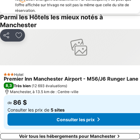
Heaton Park
Centre Commercial St John's
l’offre affichée sur trivago ne soit pas la même que celle du site de
Northern Quarter
réservation.
Chorlton cum Hardy
Parmi les Hôtels les mieux notés à
Rusholme
Victoria Park
Manchester
Gorton
Northern Quarter
Sefton Park
Liverpool One
Partager
Ajouter à mes favoris
The Beatles Story
Wythenshawe
Longsight
Bowlers Exhibition Centre
The Trafford Centre
intu Trafford Centre
Bradford
Royal Exchange Theatre
Hotel
3 Étoiles
Premier Inn Manchester Airport - M56/J6 Runger Lane
Ski-Dôme Chill Factore
Clayton
8,3
Très bien
(
12 693 évaluations
)
Manchester, à 13.5 km de : Centre-ville
Peak Cavern
West Derby
86 $
de
Consulter les prix de
5 sites
Consulter les prix
Voir tous les hébergements pour Manchester