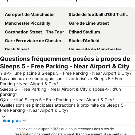
Agrandir la carte
Aéroport de Manchester
Stade de football d'Old Trafford
Manchester Piccadilly
Gare de Lime Street
Coronation Street - The Tour
Etihad Stadium
Gare Ferroviaire de Chester
Stade d'Anfield
Dock Albert
Université de Manchester
Questions fréquemment posées à propos de
Gare Centrale de Manchester
Gare de Manchester Victoria
Sleeps 5 - Free Parking - Near Airport & City
Université de Liverpool
Airport Liverpool John Lennon
Y a-t-il une piscine à Sleeps 5 - Free Parking - Near Airport & City?
The Cavern Club
Stade de cricket d'Old Trafford
Les animaux de compagnie sont-ils autorisés à Sleeps 5 - Free
Parking - Near Airport & City?
Jardins de Piccadilly
Didsbury
Sleeps 5 - Free Parking - Near Airport & City dispose-t-il d'un
Ancoats
Manchester Canal Street
parking?
Où est situé Sleeps 5 - Free Parking - Near Airport & City?
ACC Liverpool
Musée/Visite du Stade de Manchester
Quelles sont les principales attractions à proximité de Sleeps 5 -
Free Parking - Near Airport & City?
Chatsworth
The Royal Northern College of Music
Phones 4u Arena
Église Paroissiale de Saint Jean de Baptiste
Voir plus
Musée du Stade de Manchester United
Chinatown
Les prix et les disponibilités que nous recevons des sites de
réservation changent constamment. Par conséquent, il se peut que