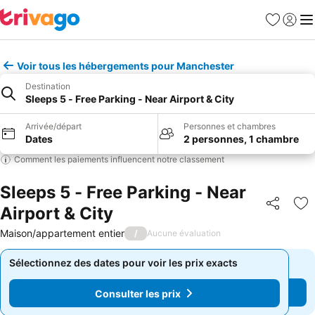
Favoris
Se con
Me
Voir tous les hébergements pour Manchester
Destination
Sleeps 5 - Free Parking - Near Airport & City
Arrivée/départ
Personnes et chambres
Dates
2 personnes, 1 chambre
Comment les paiements influencent notre classement
Sleeps 5 - Free Parking - Near
Airport & City
Partager
Aj
Maison/appartement entier
/
Aucune évaluation
Sélectionnez des dates pour voir les prix exacts
Sélectionnez des dates pour voir les prix exacts
Consulter les prix
Consulter les prix