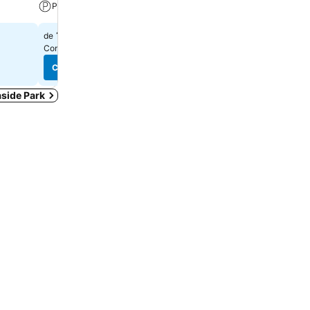
Parking
Climatisation
110 $
128 $
de
de
Consulter les prix de
13 sites
Consulter les prix de
14 sit
Consulter les prix
Consulter les prix
aside Park