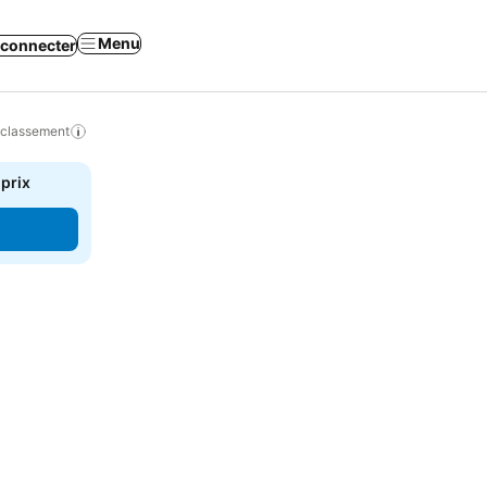
Menu
 connecter
 classement
 prix