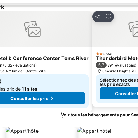
rk
r à mes favoris
Ajouter à mes
Partager
Hotel
2 Étoiles
otel & Conference Center Toms River
Thunderbird Mot
6,7
en
(
3 327 évaluations
)
(
894 évaluations
)
, à 4.2 km de : Centre-ville
Seaside Heights, à 0
Sélectionnez des 
$
les prix exacts
les prix de
11 sites
Consulter l
Consulter les prix
Voir tous les hébergements pour Se