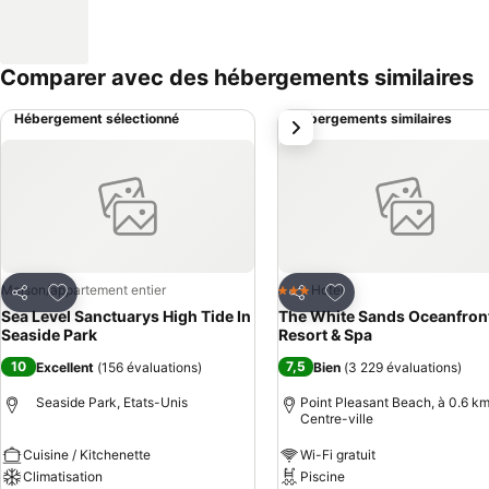
Comparer avec des hébergements similaires
Hébergement sélectionné
Hébergements similaires
suivant
Ajouter à mes favoris
Ajouter à mes favor
Maison/appartement entier
Hotel
3 Étoiles
Partager
Partager
Sea Level Sanctuarys High Tide In
The White Sands Oceanfron
Seaside Park
Resort & Spa
10
7,5
Excellent
(
156 évaluations
)
Bien
(
3 229 évaluations
)
Seaside Park, Etats-Unis
Point Pleasant Beach, à 0.6 km
Centre-ville
Cuisine / Kitchenette
Wi-Fi gratuit
Climatisation
Piscine