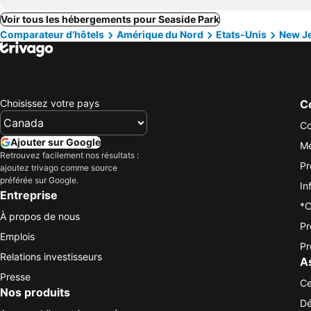
Voir tous les hébergements pour Seaside Park
Comparateur d’hôtels
Amérique du Nord
Etats-Unis
New J
Choisissez votre pays
Co
Co
Ajouter sur Google
Me
Retrouvez facilement nos résultats :
Pr
ajoutez trivago comme source
préférée sur Google.
In
Entreprise
*C
À propos de nous
Pr
Emplois
Pr
Relations investisseurs
A
Presse
Ce
Nos produits
Dé