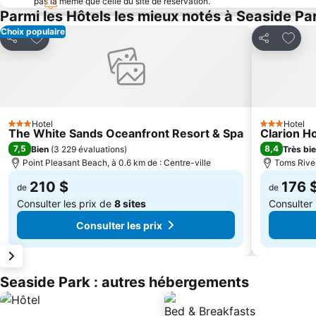
pas la même que celle du site de réservation.
Parmi les Hôtels les mieux notés à Seaside Pa
Choix populaire
Ajouter à mes favoris
Ajoute
Partager
Partager
Hotel
Hotel
3 Étoiles
3 Étoiles
The White Sands Oceanfront Resort & Spa
Clarion H
7,5
8,4
Bien
(
3 229 évaluations
)
Très bi
Point Pleasant Beach, à 0.6 km de : Centre-ville
Toms River
210 $
176 
de
de
Consulter les prix de
8 sites
Consulter 
Consulter les prix
Seaside Park : autres hébergements