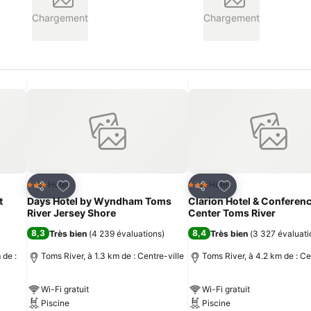
Chargement
Chargement
is
Ajouter à mes favoris
Ajouter à mes fav
Hotel
Hotel
3 Étoiles
3 Étoiles
Partager
Partager
t
Days Hotel by Wyndham Toms
Clarion Hotel & Conferen
River Jersey Shore
Center Toms River
8,3
8,4
Très bien
(
4 239 évaluations
)
Très bien
(
3 327 évaluati
 de :
Toms River, à 1.3 km de : Centre-ville
Toms River, à 4.2 km de : Ce
Wi-Fi gratuit
Wi-Fi gratuit
Piscine
Piscine