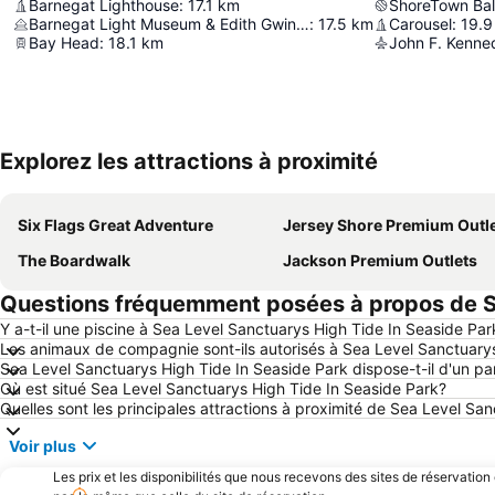
Barnegat Lighthouse
:
17.1
km
ShoreTown Bal
Barnegat Light Museum & Edith Gwinn Gardens
:
17.5
km
Carousel
:
19.9
Bay Head
:
18.1
km
John F. Kenned
Explorez les attractions à proximité
Six Flags Great Adventure
Jersey Shore Premium Outl
The Boardwalk
Jackson Premium Outlets
Questions fréquemment posées à propos de Se
Y a-t-il une piscine à Sea Level Sanctuarys High Tide In Seaside Par
Les animaux de compagnie sont-ils autorisés à Sea Level Sanctuary
Sea Level Sanctuarys High Tide In Seaside Park dispose-t-il d'un pa
Où est situé Sea Level Sanctuarys High Tide In Seaside Park?
Quelles sont les principales attractions à proximité de Sea Level Sa
Voir plus
Les prix et les disponibilités que nous recevons des sites de réservation