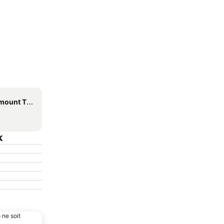
t Theatre
k
 ne soit