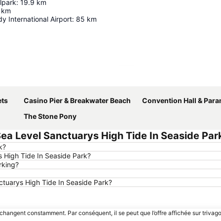
lpark
:
19.9
km
km
y International Airport
:
85
km
Agrandir la carte
ets
Casino Pier & Breakwater Beach
Convention Hall & Paramoun
The Stone Pony
a Level Sanctuarys High Tide In Seaside Par
k?
s High Tide In Seaside Park?
rking?
nctuarys High Tide In Seaside Park?
 changent constamment. Par conséquent, il se peut que l’offre affichée sur trivago