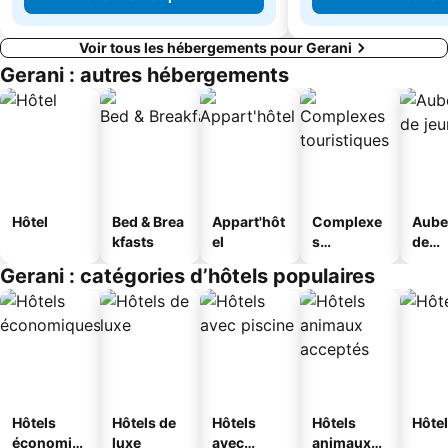
Voir tous les hébergements pour Gerani
Gerani : autres hébergements
Hôtel
Bed & Brea
Appart'hôt
Complexe
Aube
kfasts
el
s
de
touristique
jeun
Gerani : catégories d’hôtels populaires
s
Hôtels
Hôtels de
Hôtels
Hôtels
Hôtel
économiq
luxe
avec
animaux