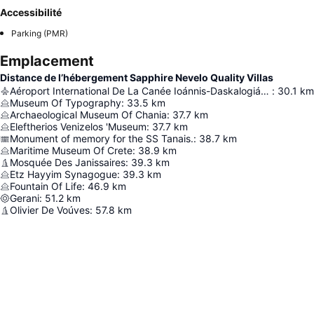
Accessibilité
Parking (PMR)
Emplacement
Distance de l’hébergement Sapphire Nevelo Quality Villas
Aéroport International De La Canée Ioánnis-Daskalogiánnis
:
30.1
km
Museum Of Typography
:
33.5
km
Archaeological Museum Of Chania
:
37.7
km
Eleftherios Venizelos 'Museum
:
37.7
km
Monument of memory for the SS Tanais.
:
38.7
km
Maritime Museum Of Crete
:
38.9
km
Mosquée Des Janissaires
:
39.3
km
Etz Hayyim Synagogue
:
39.3
km
Fountain Of Life
:
46.9
km
Gerani
:
51.2
km
Olivier De Voúves
:
57.8
km