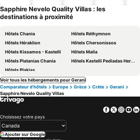
ues
piscine
acceptés
Sapphire Nevelo Quality Villas : les
destinations à proximité
Hôtels Chania
Hôtels Réthymnon
Hôtels Héraklion
Hôtels Chersonissos
Hôtels Kissamos - Kastelli
Hôtels Malia
Hôtels Platanias Chania
Hôtels Kastelli Pediadas Heraklion
Hôtels Plakias
Voir tous les hébergements pour Gerani
Comparateur d’hôtels
Europe
Grèce
Crète
Gerani
Sapphire Nevelo Quality Villas
Facebook
Twitter
Insta
Yo
Choisissez votre pays
Ajouter sur Google