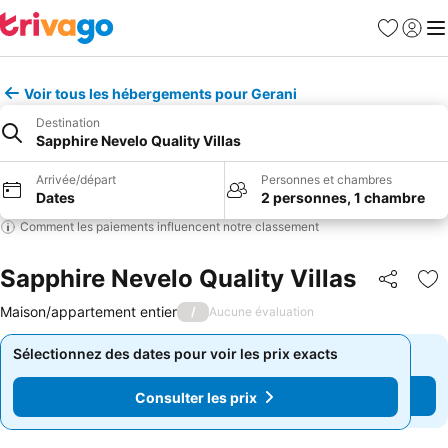
Favoris
Se con
Me
Voir tous les hébergements pour Gerani
Destination
Sapphire Nevelo Quality Villas
Arrivée/départ
Personnes et chambres
Dates
2 personnes, 1 chambre
Comment les paiements influencent notre classement
Sapphire Nevelo Quality Villas
Partager
Aj
Maison/appartement entier
/
Aucune évaluation
Sélectionnez des dates pour voir les prix exacts
Sélectionnez des dates pour voir les prix exacts
Consulter les prix
Consulter les prix