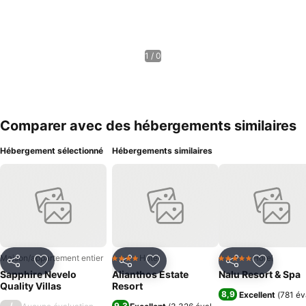
1 / 0
Comparer avec des hébergements similaires
Hébergement sélectionné
Hébergements similaires
Maison/appartement entier
Hotel
Hotel
4 Étoiles
5 Étoiles
Partager
Ajouter à mes favoris
Partager
Ajouter à mes favoris
Partager
Ajouter à
Sapphire Nevelo
Alianthos Estate
Nalu Resort & Spa
Quality Villas
Resort
8,9
Excellent
(
781 év
/
9,3