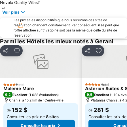
Nevelo Quality Villas?
Lentariana
Argyroupoli Springs
Voir plus
Koum Kapi
The Municipal Garden
Les prix et les disponibilités que nous recevons des sites de
Municipal Market of Chania
Port d'Enetiko Limani
réservation changent constamment. Par conséquent, il se peut que
l’offre affichée sur trivago ne soit pas la même que celle du site de
Traditional Settlement of Roustika
Rodakino
réservation.
Parmi les Hôtels les mieux notés à Gerani
Almyrida
Preveli Palm Beach
Agios Onoufrios
Historical Archive of Creta
Partager
Ajouter à mes favoris
Partager
Ajouter à mes
Nea Chora - Synoikia
Agia Galini beaches
Beach of Stalos
Kommos
Castello
Skaleta Beach
Vamos Traditional Village
Ancient Aptera
Hotel
Hotel
4 Étoiles
5 Étoiles
Maleme Mare
Asterion Suites & 
Κalathas
Stade National de La Canée
9,2
9,5
Excellent
(
1 088 évaluations
)
Excellent
(
1 104 éva
Quartier Archéologique de Kastelli
Chania, à 15.2 km de : Centre-ville
Platanias Chania, à 4.2
152 $
281 $
de
de
Consulter les prix de
8 sites
Consulter les prix d
Consulter les prix
Consult