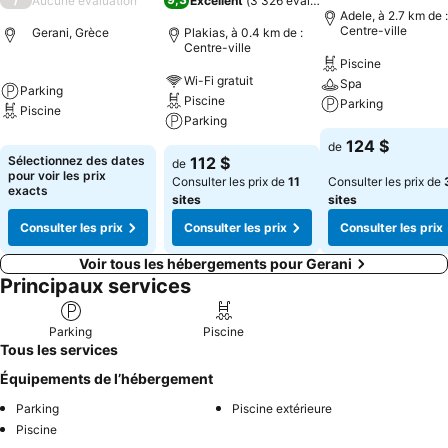
Aucune évaluation
Excellent
(
3 326 évaluations
)
Adele, à 2.7 km de :
Centre-ville
Gerani, Grèce
Plakias, à 0.4 km de :
Centre-ville
Piscine
Wi-Fi gratuit
Spa
Parking
Piscine
Parking
Piscine
Parking
124 $
de
Sélectionnez des dates
112 $
de
pour voir les prix
Consulter les prix de
11
Consulter les prix de
exacts
sites
sites
Consulter les prix
Consulter les prix
Consulter les prix
Voir tous les hébergements pour Gerani
Principaux services
Parking
Piscine
Tous les services
Équipements de l’hébergement
Parking
Piscine extérieure
Piscine