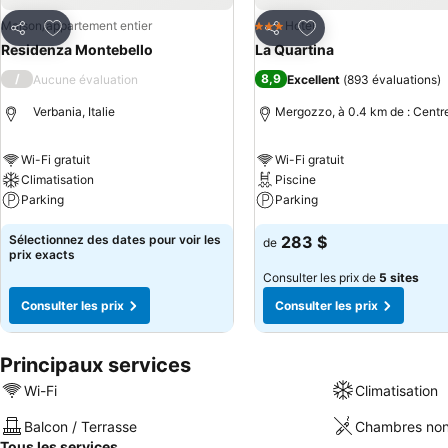
Ajouter à mes favoris
Ajouter à mes favor
Maison/appartement entier
Hotel
3 Étoiles
Partager
Partager
Residenza Montebello
La Quartina
/
8,9
Aucune évaluation
Excellent
(
893 évaluations
)
Verbania, Italie
Mergozzo, à 0.4 km de : Centre
Wi-Fi gratuit
Wi-Fi gratuit
Climatisation
Piscine
Parking
Parking
Sélectionnez des dates pour voir les
283 $
de
prix exacts
Consulter les prix de
5 sites
Consulter les prix
Consulter les prix
Principaux services
Wi-Fi
Climatisation
Balcon / Terrasse
Chambres non
Tous les services