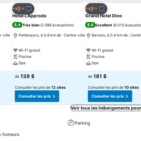
is
Ajouter à mes favoris
Ajouter à mes fav
Hotel
Hotel
4 Étoiles
4 Étoiles
Partager
Partager
Hotel L'Approdo
Grand Hotel Dino
8,4
8,8
Très bien
(
2 588 évaluations
)
Excellent
(
8 015 évaluati
-ville
Pettenasco, à 0.8 km de : Centre-ville
Baveno, à 0.4 km de : Centr
Wi-Fi gratuit
Wi-Fi gratuit
Piscine
Piscine
Spa
Spa
139 $
181 $
de
de
Consulter les prix de
12 sites
Consulter les prix de
10 sites
Consulter les prix
Consulter les prix
Voir tous les hébergements pou
Parking
-fumeurs