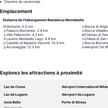
Chemins de randonnée
Emplacement
Distance de l’hébergement Residenza Montebello
Verbania
:
0.5
km
Rocca di Ange
Palazzo Borromeo
:
3.4
km
Rocca Vitalian
Villa Pallavicino
:
4.2
km
Colosso di Sa
Laveno Mombello Lago
:
4.9
km
Chiesa di San 
Castello di Massino Visconti
:
10.9
km
Rocca Borrome
Arcumeggia
:
12.3
km
Aéroport De M
Explorez les attractions à proximité
Lac de Come
Aéroport international Milan Malpensa - Silvio Berlu
Lac de Lugano
Aéroport de Lugano
Isola Bella
Porto di Stresa
Voir plus