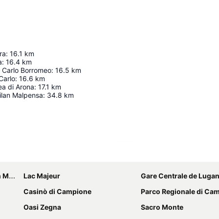
ra
:
16.1
km
a
:
16.4
km
n Carlo Borromeo
:
16.5
km
Carlo
:
16.6
km
a di Arona
:
17.1
km
ilan Malpensa
:
34.8
km
Agrandir la carte
sconi
Lac Majeur
Gare Centrale de Luga
Casinò di Campione
Parco Regionale di Campo 
Oasi Zegna
Sacro Monte