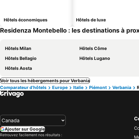
Hôtels économiques
Hôtels de luxe
Residenza Montebello : les destinations à pro
Hôtels Milan
Hôtels Côme
Hôtels Bellagio
Hôtels Lugano
Hôtels Aosta
Voir tous les hébergements pour Verbania
Comparateur d’hôtels
Europe
Italie
Piémont
Verbania
Co
Co
Ajouter sur Google
Retrouvez facilement nos résultats :
Me