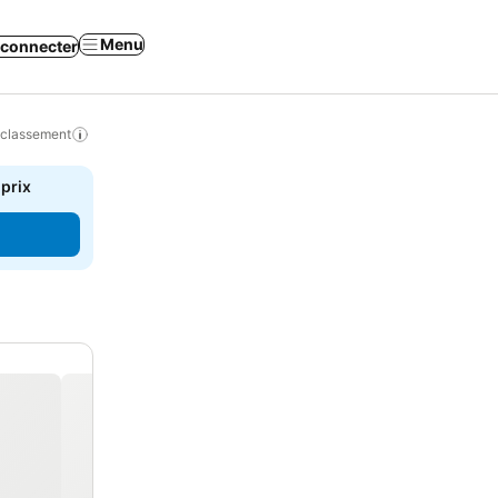
Menu
 connecter
 classement
 prix