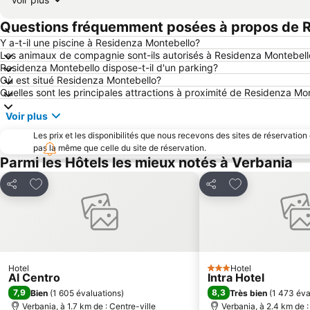
Questions fréquemment posées à propos de 
Y a-t-il une piscine à Residenza Montebello?
Les animaux de compagnie sont-ils autorisés à Residenza Montebell
Residenza Montebello dispose-t-il d'un parking?
Où est situé Residenza Montebello?
Quelles sont les principales attractions à proximité de Residenza Mo
Voir plus
Les prix et les disponibilités que nous recevons des sites de réservation
pas la même que celle du site de réservation.
Parmi les Hôtels les mieux notés à Verbania
Ajouter à mes favoris
Ajouter à mes f
Partager
Partager
Hotel
Hotel
3 Étoiles
Al Centro
Intra Hotel
7,9
8,3
Bien
(
1 605 évaluations
)
Très bien
(
1 473 éva
Verbania, à 1.7 km de : Centre-ville
Verbania, à 2.4 km de :