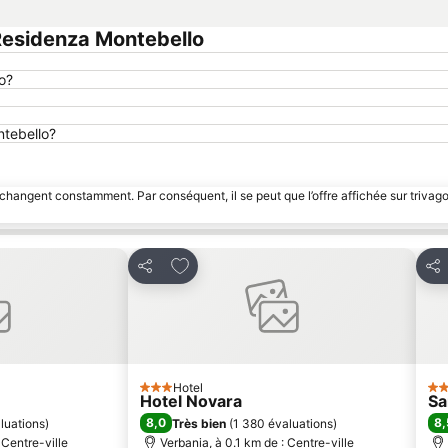
Residenza Montebello
o?
ntebello?
 changent constamment. Par conséquent, il se peut que l’offre affichée sur trivago
avoris
Ajouter à mes favoris
Partager
Par
Hotel
3 Étoiles
3 É
Hotel Novara
Sa
8,0
8,
luations
)
Très bien
(
1 380 évaluations
)
 Centre-ville
Verbania, à 0.1 km de : Centre-ville