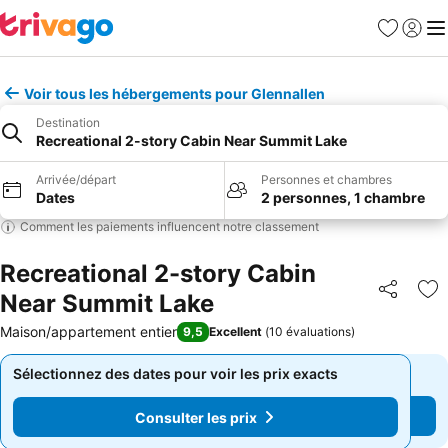
Favoris
Se con
Me
Voir tous les hébergements pour Glennallen
Destination
Recreational 2-story Cabin Near Summit Lake
Arrivée/départ
Personnes et chambres
Dates
2 personnes, 1 chambre
Comment les paiements influencent notre classement
Recreational 2-story Cabin
Near Summit Lake
Partager
Aj
Maison/appartement entier
9,5
Excellent
(
10 évaluations
)
Sélectionnez des dates pour voir les prix exacts
Sélectionnez des dates pour voir les prix exacts
Consulter les prix
Consulter les prix