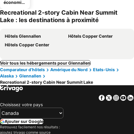
économiq
ues
Recreational 2-story Cabin Near Summit
Lake : les destinations à proximité
Hôtels Glennallen
Hôtels Copper Center
Hôtels Copper Center
Voir tous les hébergements pour Glennallen
Comparateur d’hôtels
Amérique du Nord
Etats-Unis
Alaska
Glennallen
Recreational 2-story Cabin Near Summit Lake
Facebook
Twitter
Insta
Yo
Choisissez votre pays
Ajouter sur Google
Retrouvez facilement nos résultats :
ajoutez trivago comme source