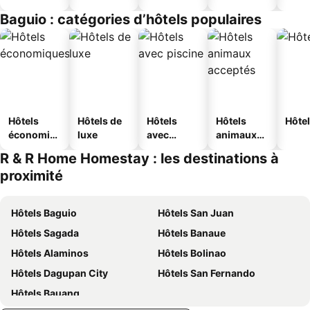
jeunesse
Baguio : catégories d’hôtels populaires
Hôtels
Hôtels de
Hôtels
Hôtels
Hôtel
économiq
luxe
avec
animaux
ues
piscine
acceptés
R & R Home Homestay : les destinations à
proximité
Hôtels Baguio
Hôtels San Juan
Hôtels Sagada
Hôtels Banaue
Hôtels Alaminos
Hôtels Bolinao
Hôtels Dagupan City
Hôtels San Fernando
Hôtels Bauang