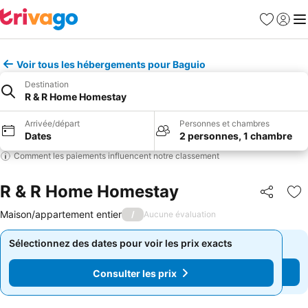
Favoris
Se con
Me
Voir tous les hébergements pour Baguio
Destination
R & R Home Homestay
Arrivée/départ
Personnes et chambres
Dates
2 personnes, 1 chambre
Comment les paiements influencent notre classement
R & R Home Homestay
Partager
Aj
Maison/appartement entier
/
Aucune évaluation
Sélectionnez des dates pour voir les prix exacts
Sélectionnez des dates pour voir les prix exacts
Consulter les prix
Consulter les prix