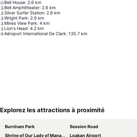
Bell House
:
2.6
km
Bell Amphitheater
:
2.6
km
Silver Surfer Station
:
2.8
km
Wright Park
:
2.9
km
Mines View Park
:
4
km
Lion's Head
:
4.2
km
Aéroport International De Clark
:
135.7
km
Explorez les attractions à proximité
Agrandir la carte
Burnham Park
Session Road
Shrine of Our Lady of Manaoag
Loakan Airport