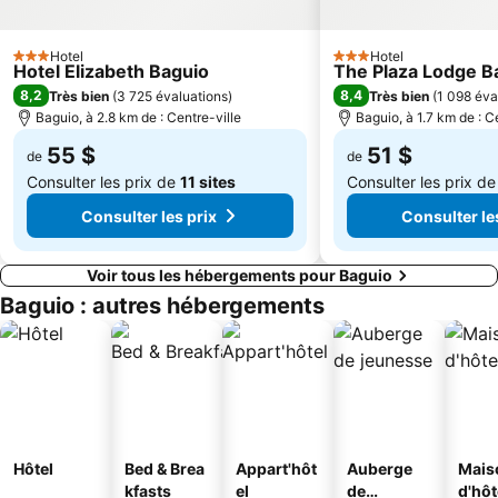
Hotel
Hotel
3 Étoiles
3 Étoiles
Hotel Elizabeth Baguio
The Plaza Lodge B
8,2
8,4
Très bien
(
3 725 évaluations
)
Très bien
(
1 098 éva
Baguio, à 2.8 km de : Centre-ville
Baguio, à 1.7 km de : C
55 $
51 $
de
de
Consulter les prix de
11 sites
Consulter les prix d
Consulter les prix
Consulter le
Voir tous les hébergements pour Baguio
Baguio : autres hébergements
Hôtel
Bed & Brea
Appart'hôt
Auberge
Mais
kfasts
el
de
d'hô