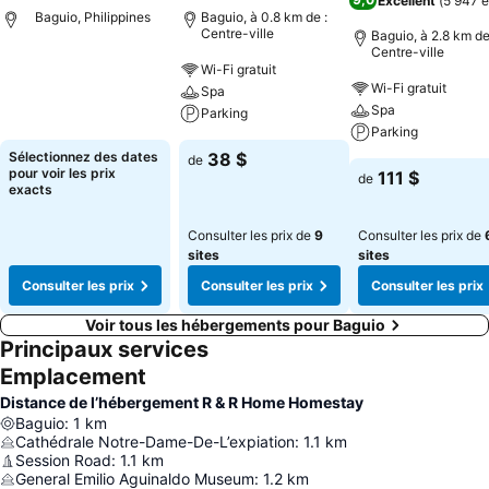
Excellent
(
5 947 é
Baguio, Philippines
Baguio, à 0.8 km de :
Centre-ville
Baguio, à 2.8 km de
Centre-ville
Wi-Fi gratuit
Wi-Fi gratuit
Spa
Spa
Parking
Parking
Sélectionnez des dates
38 $
de
pour voir les prix
111 $
de
exacts
Consulter les prix de
9
Consulter les prix de
sites
sites
Consulter les prix
Consulter les prix
Consulter les prix
Voir tous les hébergements pour Baguio
Principaux services
Emplacement
Distance de l’hébergement R & R Home Homestay
Baguio
:
1
km
Cathédrale Notre-Dame-De-L’expiation
:
1.1
km
Session Road
:
1.1
km
General Emilio Aguinaldo Museum
:
1.2
km