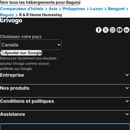
Voir tous les hébergements pour Baguio
Comparateur d’hôtels
Asie
Philippines
Luzon
Benguet
Baguio
R & R Home Homestay
Facebook
Twitter
Insta
Yo
Choisissez votre pays
Ajouter sur Google
Retrouvez facilement nos résultats :
ajoutez trivago comme source
préférée sur Google.
Entreprise
Nos produits
Conditions et politiques
Assistance