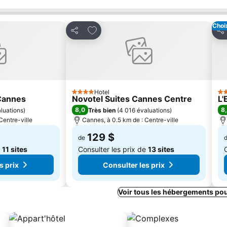
Choi
avoris
Ajouter à mes favoris
Partager
Par
Hotel
4 Étoiles
2 É
Cannes
Novotel Suites Cannes Centre
L'
8,0
8
luations
)
Très bien
(
4 016 évaluations
)
Centre-ville
Cannes, à 0.5 km de : Centre-ville
129 $
de
e
11 sites
Consulter les prix de
13 sites
s prix
Consulter les prix
Voir tous les hébergements po