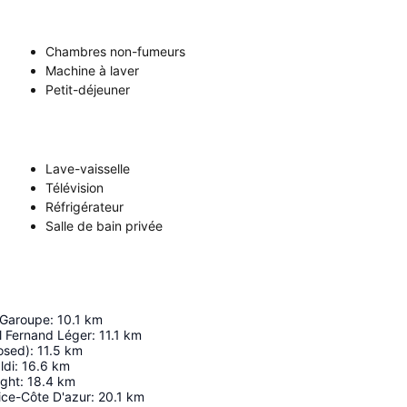
Chambres non-fumeurs
Machine à laver
Petit-déjeuner
Lave-vaisselle
Télévision
Réfrigérateur
Salle de bain privée
 Garoupe
:
10.1
km
l Fernand Léger
:
11.1
km
osed)
:
11.5
km
ldi
:
16.6
km
ght
:
18.4
km
ice-Côte D'azur
:
20.1
km