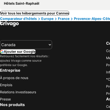
Hôtels Saint-Raphaël
Voir tous les hébergements pour Cannes
Comparateur d’hôtels
Europe
France
Provence-Alpes-Côte
Co
Co
Ajouter sur Google
Retrouvez facilement nos résultats :
Me
ajoutez trivago comme source
Pr
préférée sur Google.
Entreprise
In
À propos de nous
*C
Emplois
Pr
Relations investisseurs
Pr
A
Presse
Nos produits
Ce