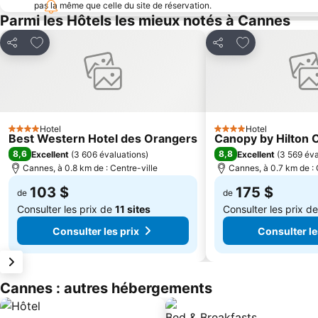
pas la même que celle du site de réservation.
Parmi les Hôtels les mieux notés à Cannes
Ajouter à mes favoris
Ajouter à mes f
Partager
Partager
Hotel
Hotel
4 Étoiles
4 Étoiles
Best Western Hotel des Orangers
Canopy by Hilton 
8,6
8,8
Excellent
(
3 606 évaluations
)
Excellent
(
3 569 éva
Cannes, à 0.8 km de : Centre-ville
Cannes, à 0.7 km de : 
103 $
175 $
de
de
Consulter les prix de
11 sites
Consulter les prix d
Consulter les prix
Consulter le
Cannes : autres hébergements