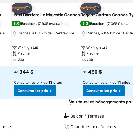
is
Ajouter à mes favoris
Ajouter à mes fav
Hotel
Hotel
5 Étoiles
5 Étoiles
Partager
Partager
a
Hôtel Barrière Le Majestic Cannes
Regent Carlton Cannes By
9,0
9,3
s
)
Excellent
(
7 985 évaluations
)
Excellent
(
7 065 évaluati
lle
Cannes, à 0.4 km de : Centre-ville
Cannes, à 0.9 km de : Centre
Wi-Fi gratuit
Wi-Fi gratuit
Piscine
Piscine
Spa
Spa
344 $
450 $
de
de
Consulter les prix de
13 sites
Consulter les prix de
11 sites
Consulter les prix
Consulter les prix
Voir tous les hébergements po
Balcon / Terrasse
sements
Chambres non-fumeurs