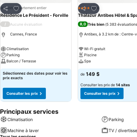
Ajouter à mes favoris
Ajouter à mes favor
Maison/appartement entier
Hotel
4 Étoiles
Partager
Partager
Résidence Le Président - Forville
Thalazur Antibes Hôtel & Sp
/
8,0
Aucune évaluation
Très bien
(
5 383 évaluation
Cannes, France
Antibes, à 3.2 km de : Centre-vi
Climatisation
Wi-Fi gratuit
Parking
Piscine
Balcon / Terrasse
Spa
Sélectionnez des dates pour voir les
149 $
de
prix exacts
Consulter les prix de
14 sites
Consulter les prix
Consulter les prix
Principaux services
Climatisation
Parking
Machine à laver
TV / divertis
Tous les services