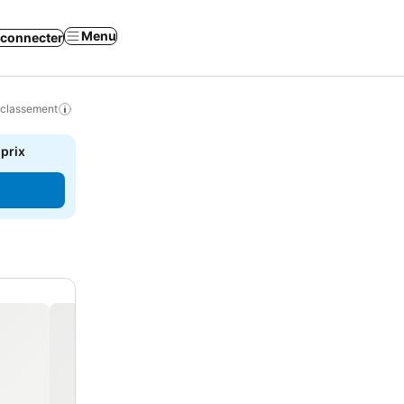
Menu
 connecter
 classement
 prix