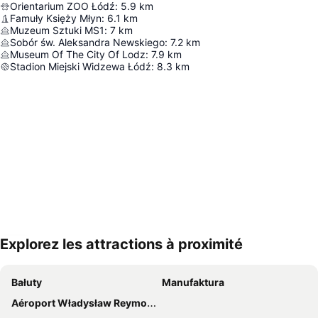
Orientarium ZOO Łódź
:
5.9
km
Famuły Księży Młyn
:
6.1
km
Muzeum Sztuki MS1
:
7
km
Sobór św. Aleksandra Newskiego
:
7.2
km
Museum Of The City Of Lodz
:
7.9
km
Stadion Miejski Widzewa Łódź
:
8.3
km
Explorez les attractions à proximité
Agrandir la carte
Bałuty
Manufaktura
Aéroport Władysław Reymont de Łódź