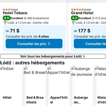
Hotel
Hotel
3 Étoiles
5 Étoiles
Hotel Tobaco
Grand Hotel
8,8
9,0
Excellent
(
6 266 évaluations
)
Excellent
(
3 013 éva
Łódź, à 1.3 km de : Centre-ville
Łódź, à 1.0 km de : Cen
71 $
177 $
de
de
Consulter les prix de
4 sites
Consulter les prix d
Consulter les prix
Consulter le
Voir tous les hébergements pour Łódź
Łódź : autres hébergements
Hôtel
Bed & Brea
Appart'hôt
Auberge
Mais
kfasts
el
de
d'hô