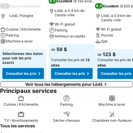
8,5
Excellent
(
8 193 évaluations
)
/
9,3
Aucune évaluation
Excellent
(
9 625 é
Łódź, à 0.4 km de :
Centre-ville
Łódź, Pologne
Łódź, à 0.9 km de :
Centre-ville
Wi-Fi gratuit
Cuisine / Kitchenette
Wi-Fi gratuit
Parking
Parking
Piscine
Animaux acceptés
Machine à laver
Spa
Consulter les prix
59 $
de
Consulter les prix
Consulter les pri
Sélectionnez des dates
123 $
de
pour voir les prix
Consulter les prix de
13
Consulter les prix de
exacts
sites
sites
Consulter les prix
Consulter les prix
Consulter les prix
Voir tous les hébergements pour Łódź
Principaux services
Cuisine / Kitchenette
Parking
Machine à laver
TV / divertissements
Sèche-cheveux
Chambres non-fumeurs
Tous les services