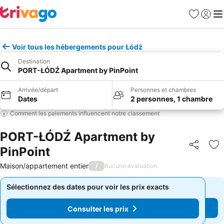
Favoris
Se con
Me
Voir tous les hébergements pour Łódź
Destination
PORT-ŁÓDŹ Apartment by PinPoint
Arrivée/départ
Personnes et chambres
Dates
2 personnes, 1 chambre
Comment les paiements influencent notre classement
PORT-ŁÓDŹ Apartment by
PinPoint
Partager
Aj
Maison/appartement entier
/
Aucune évaluation
Sélectionnez des dates pour voir les prix exacts
Sélectionnez des dates pour voir les prix exacts
Consulter les prix
Consulter les prix