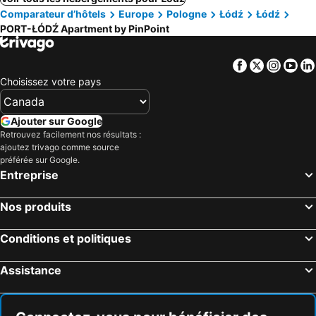
Comparateur d’hôtels
Europe
Pologne
Łódź
Łódź
PORT-ŁÓDŹ Apartment by PinPoint
Facebook
Twitter
Insta
Yo
Choisissez votre pays
Ajouter sur Google
Retrouvez facilement nos résultats :
ajoutez trivago comme source
préférée sur Google.
Entreprise
Nos produits
Conditions et politiques
Assistance