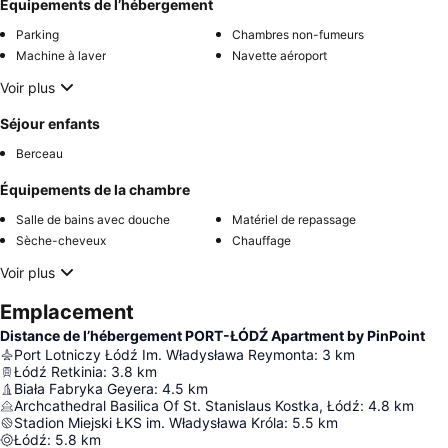
Équipements de l’hébergement
Parking
Chambres non-fumeurs
Machine à laver
Navette aéroport
Voir plus
Séjour enfants
Berceau
Équipements de la chambre
Salle de bains avec douche
Matériel de repassage
Sèche-cheveux
Chauffage
Voir plus
Emplacement
Distance de l’hébergement PORT-ŁÓDŹ Apartment by PinPoint
Port Lotniczy Łódź Im. Władysława Reymonta
:
3
km
Łódź Retkinia
:
3.8
km
Biała Fabryka Geyera
:
4.5
km
Archcathedral Basilica Of St. Stanislaus Kostka, Łódź
:
4.8
km
Stadion Miejski ŁKS im. Władysława Króla
:
5.5
km
Łódź
:
5.8
km