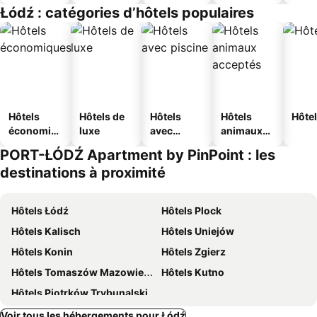
jeunesse
Łódź : catégories d’hôtels populaires
Hôtels
Hôtels de
Hôtels
Hôtels
Hôtel
économiq
luxe
avec
animaux
ues
piscine
acceptés
PORT-ŁÓDŹ Apartment by PinPoint : les
destinations à proximité
Hôtels Łódź
Hôtels Plock
Hôtels Kalisch
Hôtels Uniejów
Hôtels Konin
Hôtels Zgierz
Hôtels Tomaszów Mazowiecki
Hôtels Kutno
Hôtels Piotrków Trybunalski
Voir tous les hébergements pour Łódź