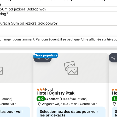
?
 50m od jeziora Gołdopiwo?
king?
azurach 50m od jeziora Gołdopiwo?
 changent constamment. Par conséquent, il se peut que l’offre affichée sur trivago
Choix populaire
avoris
Ajouter à mes favoris
Partager
Par
Hotel
3 Étoiles
3 É
Hotel Ognisty Ptak
Ho
9,0
8,
luations
)
Excellent
(
1 909 évaluations
)
Centre-ville
Wegorzewo, à 6.0 km de : Centre-ville
tes pour voir
Sélectionnez des dates pour voir
S
les prix exacts
l