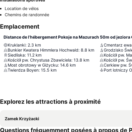
Location de vélos
Chemins de randonnée
Emplacement
Distance de l’hébergement Pokoje na Mazurach 50m od jeziora
Kruklanki
:
2.3
km
Cmentarz ewan
Bunkier Kwatera Himmlera Hochwald
:
8.8
km
Grodzisko Świ
Siedliska
:
11.2
km
Kościół pw. Chrystusa Zbawiciela
:
13.8
km
Most obrotowy w Giżycku
:
14.6
km
Cerkiew pw. Ś
Twierdza Boyen
:
15.5
km
Port lotniczy 
Explorez les attractions à proximité
Zamek Krzyżacki
Questions fréquemment posées à propos de P