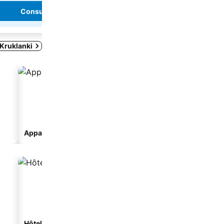
Consulter les prix
Consulter les pri
 Kruklanki
Appart’hôtel
Hôtels de plage
Hôtels avec parking