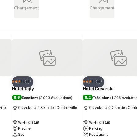
Chargement
Chargement
is
Ajouter à mes favoris
Ajouter à mes fav
Hotel
Hotel
3 Étoiles
3 Étoiles
Partager
Partager
Hotel Tajty
Hotel Cesarski
8,5
8,2
Excellent
(
2 023 évaluations
)
Très bien
(
1 208 évaluati
ille
Giżycko, à 2.8 km de : Centre-ville
Giżycko, à 0.2 km de : Centr
Wi-Fi gratuit
Wi-Fi gratuit
Piscine
Parking
Spa
Restaurant