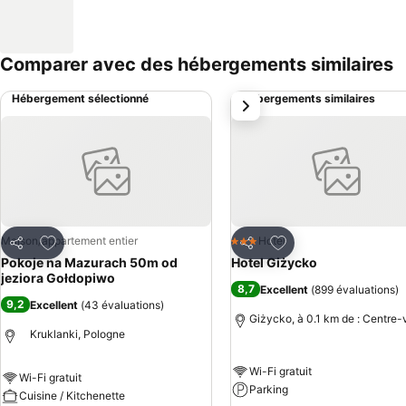
Comparer avec des hébergements similaires
Hébergement sélectionné
Hébergements similaires
suivant
Ajouter à mes favoris
Ajouter à mes favor
Maison/appartement entier
Hotel
3 Étoiles
Partager
Partager
Pokoje na Mazurach 50m od
Hotel Giżycko
jeziora Gołdopiwo
8,7
Excellent
(
899 évaluations
)
9,2
Excellent
(
43 évaluations
)
Giżycko, à 0.1 km de : Centre-v
Kruklanki, Pologne
Wi-Fi gratuit
Wi-Fi gratuit
Parking
Cuisine / Kitchenette