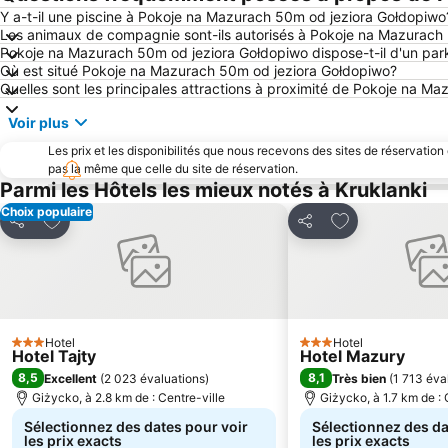
Y a-t-il une piscine à Pokoje na Mazurach 50m od jeziora Gołdopiwo
Les animaux de compagnie sont-ils autorisés à Pokoje na Mazurach
Pokoje na Mazurach 50m od jeziora Gołdopiwo dispose-t-il d'un par
Où est situé Pokoje na Mazurach 50m od jeziora Gołdopiwo?
Quelles sont les principales attractions à proximité de Pokoje na M
Voir plus
Les prix et les disponibilités que nous recevons des sites de réservation
pas la même que celle du site de réservation.
Parmi les Hôtels les mieux notés à Kruklanki
Choix populaire
Ajouter à mes favoris
Ajouter à mes f
Partager
Partager
Hotel
Hotel
3 Étoiles
3 Étoiles
Hotel Tajty
Hotel Mazury
8,5
8,1
Excellent
(
2 023 évaluations
)
Très bien
(
1 713 éva
Giżycko, à 2.8 km de : Centre-ville
Giżycko, à 1.7 km de : 
Sélectionnez des dates pour voir
Sélectionnez des da
les prix exacts
les prix exacts