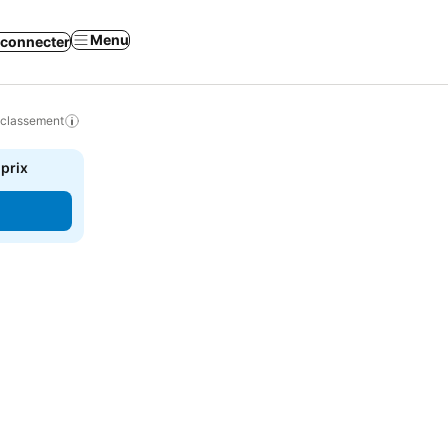
Menu
 connecter
 classement
 prix