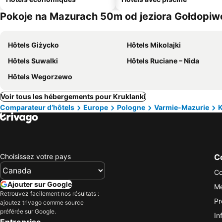
Pokoje na Mazurach 50m od jeziora Gołdopiwo 
Hôtels Giżycko
Hôtels Mikolajki
Hôtels Suwalki
Hôtels Ruciane – Nida
Hôtels Wegorzewo
Voir tous les hébergements pour Kruklanki
Comparateur d’hôtels
Europe
Pologne
Varmie-Mazurie
K
Choisissez votre pays
Co
Co
Ajouter sur Google
Me
Retrouvez facilement nos résultats :
Pr
ajoutez trivago comme source
préférée sur Google.
In
Entreprise