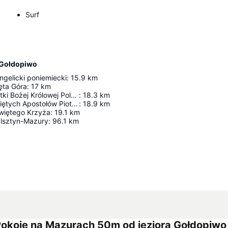
Surf
 Gołdopiwo
gelicki poniemiecki
:
15.9
km
ęta Góra
:
17
km
Kościół pw. Matki Bożej Królowej Polski
:
18.3
km
Kościół pw. Świętych Apostołów Piotra i Pawła
:
18.9
km
więtego Krzyża
:
19.1
km
Olsztyn-Mazury
:
96.1
km
Agrandir la carte
okoje na Mazurach 50m od jeziora Gołdopiwo