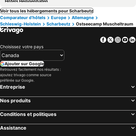
Hôtels Heiligenhafen
Voir tous les hébergements pour Scharbeutz
Comparateur d’hôtels
Europe
Allemagne
Schleswig-Holstein
Scharbeutz
Ostseecamp Muscheltraum
Facebook
Twitter
Insta
Yo
Choisissez votre pays
Ajouter sur Google
Retrouvez facilement nos résultats :
ajoutez trivago comme source
préférée sur Google.
Entreprise
Nos produits
Conditions et politiques
Assistance