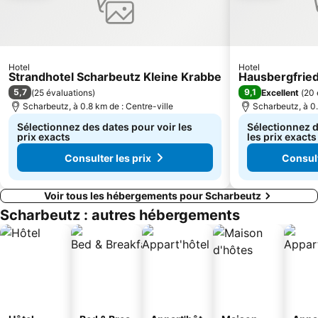
Hotel
Hotel
Strandhotel Scharbeutz Kleine Krabbe
Hausbergfrie
5,7
9,1
(
25 évaluations
)
Excellent
(
20 
Scharbeutz, à 0.8 km de : Centre-ville
Scharbeutz, à 0.
Sélectionnez des dates pour voir les
Sélectionnez d
prix exacts
les prix exacts
Consulter les prix
Consult
Voir tous les hébergements pour Scharbeutz
Scharbeutz : autres hébergements