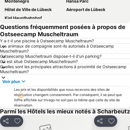
Montenegro
Hansa Parc
Hôtel de Ville de Lübeck
Aéroport de Lübeck
Kiel Hauptbahnhof
Questions fréquemment posées à propos de
Ostseecamp Muscheltraum
Y a-t-il une piscine à Ostseecamp Muscheltraum?
Les animaux de compagnie sont-ils autorisés à Ostseecamp
Muscheltraum?
Ostseecamp Muscheltraum dispose-t-il d'un parking?
Où est situé Ostseecamp Muscheltraum?
Quelles sont les principales attractions à proximité de Ostseecamp
Muscheltraum?
Voir plus
Les prix et les disponibilités que nous recevons des sites de
réservation changent constamment. Par conséquent, il se peut que
l’offre affichée sur trivago ne soit pas la même que celle du site de
réservation.
Parmi les Hôtels les mieux notés à Scharbeutz
Partager
Ajouter à mes favoris
Partager
Ajouter 