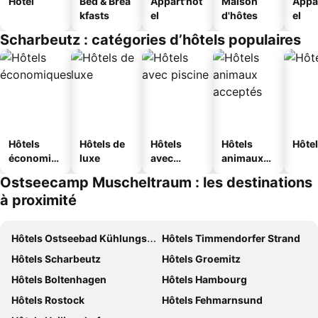
Hôtel
Bed & Brea
Appart'hôt
Maison
Appa
kfasts
el
d'hôtes
el
Scharbeutz : catégories d’hôtels populaires
Hôtels
Hôtels de
Hôtels
Hôtels
Hôtel
économiq
luxe
avec
animaux
ues
piscine
acceptés
Ostseecamp Muscheltraum : les destinations
à proximité
Hôtels Ostseebad Kühlungsborn
Hôtels Timmendorfer Strand
Hôtels Scharbeutz
Hôtels Groemitz
Hôtels Boltenhagen
Hôtels Hambourg
Hôtels Rostock
Hôtels Fehmarnsund