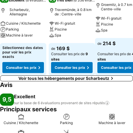
Excellent
(
6 évaluations
)
Très bien
(
6 356 évaluations
)
Groemitz, à 0.7 km 
Centre-ville
Scharbeutz,
Travemünde, à 0.8 km
Allemagne
de : Centre-ville
Wi-Fi gratuit
Cuisine / Kitchenette
Wi-Fi gratuit
Piscine
Parking
Piscine
Spa
Machine à laver
Spa
Consulter les pri
214 $
de
Consulter les prix
Consulter les prix
Sélectionnez des dates
169 $
de
pour voir les prix
Consulter les prix de
9
Consulter les prix de
exacts
sites
sites
Consulter les prix
Consulter les prix
Consulter les prix
Voir tous les hébergements pour Scharbeutz
Avis
Excellent
9,5
sur la base de 6 évaluations provenant de sites
réputés
Principaux services
Cuisine / Kitchenette
Parking
Machine à laver