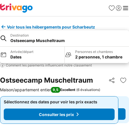
Favoris
Se con
Me
Voir tous les hébergements pour Scharbeutz
Destination
Ostseecamp Muscheltraum
Arrivée/départ
Personnes et chambres
Dates
2 personnes, 1 chambre
Comment les paiements influencent notre classement
Ostseecamp Muscheltraum
Partager
Aj
Maison/appartement entier
9,5
Excellent
(
6 évaluations
)
Sélectionnez des dates pour voir les prix exacts
Sélectionnez des dates pour voir les prix exacts
Consulter les prix
Consulter les prix