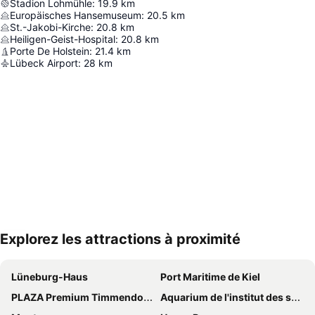
Stadion Lohmühle
:
19.9
km
Europäisches Hansemuseum
:
20.5
km
St.-Jakobi-Kirche
:
20.8
km
Heiligen-Geist-Hospital
:
20.8
km
Porte De Holstein
:
21.4
km
Lübeck Airport
:
28
km
Explorez les attractions à proximité
Agrandir la carte
Lüneburg-Haus
Port Maritime de Kiel
PLAZA Premium Timmendorfer Strand
Aquarium de l'institut des sciences maritimes