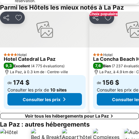
réservation.
Parmi les Hôtels les mieux notés à La Paz
Choix populaire
Partager
Ajouter à mes favoris
Partager
Ajouter à mes
Hotel
Hotel
4 Étoiles
3 Étoiles
Hotel Catedral La Paz
La Concha Beach H
9,3
7,6
Excellent
(
4 775 évaluations
)
Bien
(
7 237 évaluati
La Paz, à 0.3 km de : Centre-ville
La Paz, à 4.9 km de : C
174 $
156 $
de
de
Consulter les prix de
10 sites
Consulter les prix d
Consulter les prix
Consulter le
Voir tous les hébergements pour La Paz
La Paz : autres hébergements