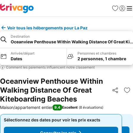
Favoris
Se con
Me
Voir tous les hébergements pour La Paz
Destination
Oceanview Penthouse Within Walking Distance Of Great Ki
Arrivée/départ
Personnes et chambres
Dates
2 personnes, 1 chambre
Comment les paiements influencent notre classement
Oceanview Penthouse Within
Walking Distance Of Great
Partager
Aj
Kiteboarding Beaches
Maison/appartement entier
9,4
Excellent
(
8 évaluations
)
Sélectionnez des dates pour voir les prix exacts
Sélectionnez des dates pour voir les prix exacts
Consulter les prix
Consulter les prix