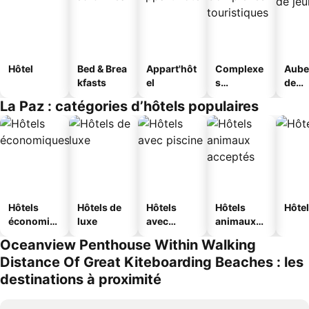
Hôtel
Bed & Brea
Appart'hôt
Complexe
Aube
kfasts
el
s
de
touristique
jeun
La Paz : catégories d’hôtels populaires
s
Hôtels
Hôtels de
Hôtels
Hôtels
Hôtel
économiq
luxe
avec
animaux
ues
piscine
acceptés
Oceanview Penthouse Within Walking
Distance Of Great Kiteboarding Beaches : les
destinations à proximité