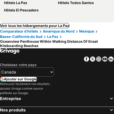
Hôtels La Paz
Hôtels Todos Santos
Hôtels El Pescadero
Voir tous les hébergements pour La Paz
Comparateur d’hôtels
Amérique du Nord
Mexique
Basse-Californie du Sud
La Paz
Oceanview Penthouse Within Walking Distance Of Great
Kiteboarding Beaches
Facebook
Twitter
Insta
Yo
Choisissez votre pays
Ajouter sur Google
Retrouvez facilement nos résultats :
ajoutez trivago comme source
préférée sur Google.
Entreprise
Nos produits