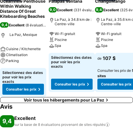
Oceanview Penthouse
Palapas Ventana
ChangoMango
Within Walking
9,0
9,4
Excellent
(
331 évaluations
)
Excellent
(
325 év
Distance Of Great
Kiteboarding Beaches
La Paz, à 34.8 km de :
La Paz, à 35.6 km d
Centre-ville
Centre-ville
9,4
Excellent
(
8 évaluations
)
Wi-Fi gratuit
Wi-Fi gratuit
La Paz, Mexique
Piscine
Piscine
Spa
Spa
Cuisine / Kitchenette
Climatisation
Sélectionnez des dates
107 $
de
Parking
pour voir les prix
exacts
Consulter les prix de
Sélectionnez des dates
sites
pour voir les prix
exacts
Consulter les prix
Consulter les prix
Consulter les prix
Voir tous les hébergements pour La Paz
Avis
Excellent
9,4
sur la base de 8 évaluations provenant de sites
réputés