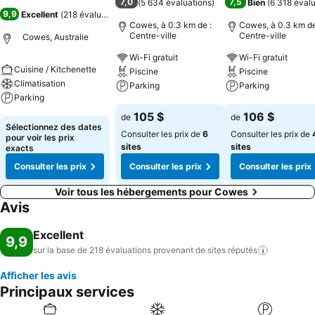
7,0
7,5
(
5 634 évaluations
)
Bien
(
6 318 éval
9,9
Excellent
(
218 évaluations
)
Cowes, à 0.3 km de :
Cowes, à 0.3 km de
Centre-ville
Centre-ville
Cowes, Australie
Wi-Fi gratuit
Wi-Fi gratuit
Cuisine / Kitchenette
Piscine
Piscine
Climatisation
Parking
Parking
Parking
Consulter les prix
Consulter les pri
105 $
106 $
de
de
Consulter les prix
Sélectionnez des dates
Consulter les prix de
6
Consulter les prix de
pour voir les prix
sites
sites
exacts
Consulter les prix
Consulter les prix
Consulter les prix
Voir tous les hébergements pour Cowes
Avis
Excellent
9,9
sur la base de 218 évaluations provenant de sites
réputés
Afficher les avis
Principaux services