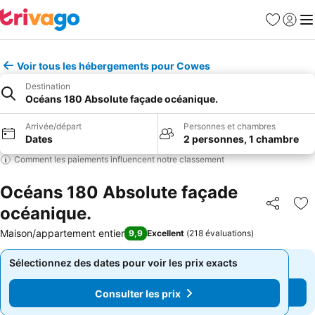
Favoris
Se con
Me
Voir tous les hébergements pour Cowes
Destination
Océans 180 Absolute façade océanique.
Arrivée/départ
Personnes et chambres
Dates
2 personnes, 1 chambre
Comment les paiements influencent notre classement
Océans 180 Absolute façade
océanique.
Partager
Aj
Maison/appartement entier
9,9
Excellent
(
218 évaluations
)
Sélectionnez des dates pour voir les prix exacts
Sélectionnez des dates pour voir les prix exacts
Consulter les prix
Consulter les prix