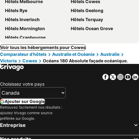
Hôtels Melbourne
Hôtels Cowes
Hôtels Rye
Hôtels Geelong
Hôtels Inverloch
Hôtels Torquay
Hôtels Mornington
Hôtels Ocean Grove
Hôtels Cranbourne
Voir tous les hébergements pour Cowes
Comparateur d’hôtels
Australie et Océanie
Australie
Victoria
Cowes
Océans 180 Absolute façade océanique.
Facebook
Twitter
Insta
Yo
Choisissez votre pays
Ajouter sur Google
Retrouvez facilement nos résultats :
ajoutez trivago comme source
préférée sur Google.
Entreprise
Nos produits