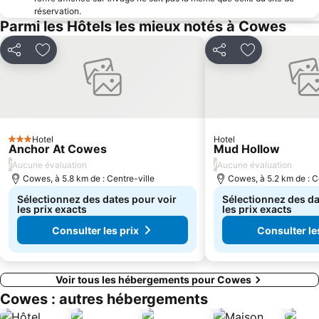
réservation.
Parmi les Hôtels les mieux notés à Cowes
Partager
Ajouter à mes favoris
Partager
Ajouter à mes
Hotel
Hotel
3 Étoiles
Anchor At Cowes
Mud Hollow
/
/
Aucune évaluation
Aucune évaluation
Cowes, à 5.8 km de : Centre-ville
Cowes, à 5.2 km de : C
Sélectionnez des dates pour voir
Sélectionnez des da
les prix exacts
les prix exacts
Consulter les prix
Consulter le
Voir tous les hébergements pour Cowes
Cowes : autres hébergements