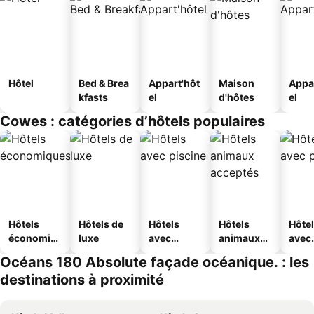
Hôtel
Bed & Brea
Appart'hôt
Maison
Appa
kfasts
el
d'hôtes
el
Cowes : catégories d’hôtels populaires
Hôtels
Hôtels de
Hôtels
Hôtels
Hôte
économiq
luxe
avec
animaux
avec
ues
piscine
acceptés
park
Océans 180 Absolute façade océanique. : les
destinations à proximité