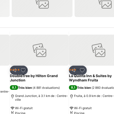
is
Ajouter à mes favoris
Ajouter à mes fav
Hotel
Hotel
4 Étoiles
3 Étoiles
Partager
Partager
DoubleTree by Hilton Grand
La Quinta Inn & Suites by
Junction
Wyndham Fruita
8,1
8,1
Très bien
(
4 881 évaluations
)
Très bien
(
2 860 évaluati
Centre-
Grand Junction, à 3.1 km de : Centre-
Fruita, à 0.9 km de : Centre-
ville
Wi-Fi gratuit
Wi-Fi gratuit
Piscine
Piscine