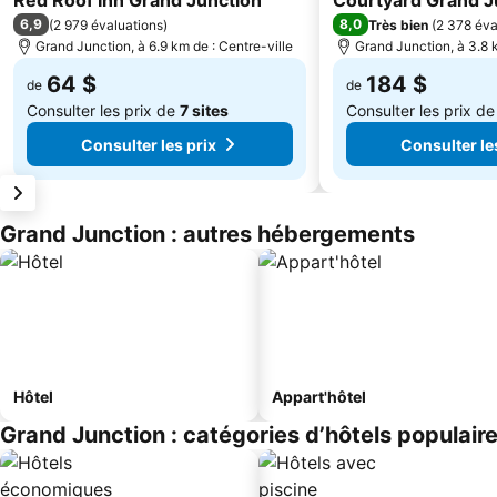
Red Roof Inn Grand Junction
Courtyard Grand J
6,9
8,0
(
2 979 évaluations
)
Très bien
(
2 378 éva
Grand Junction, à 6.9 km de : Centre-ville
Grand Junction, à 3.8 k
64 $
184 $
de
de
Consulter les prix de
7 sites
Consulter les prix d
Consulter les prix
Consulter le
Grand Junction : autres hébergements
Hôtel
Appart'hôtel
Grand Junction : catégories d’hôtels populair