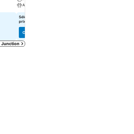
Animaux acceptés
Parking
Sélectionnez des dates pour voir les
77 $
de
prix exacts
Consulter les prix de
13 sit
Consulter les prix
Consulter les prix
 Junction