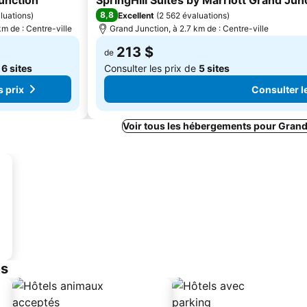
unction
SpringHill Suites by Marriott Grand Ju
8,8
luations
)
Excellent
(
2 562 évaluations
)
m de : Centre-ville
Grand Junction, à 2.7 km de : Centre-ville
213 $
de
e
6 sites
Consulter les prix de
5 sites
s prix
Consulter le
Voir tous les hébergements pour Grand
es