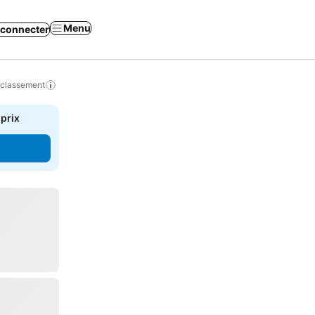
Menu
 connecter
 classement
 prix