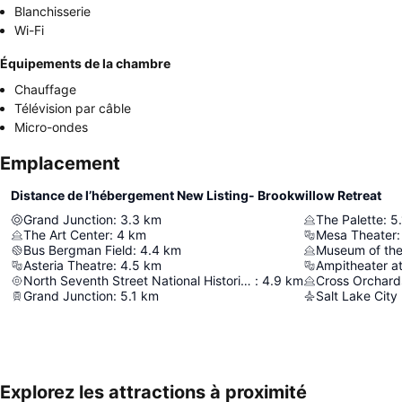
Blanchisserie
Wi-Fi
Équipements de la chambre
Chauffage
Télévision par câble
Micro-ondes
Emplacement
Distance de l’hébergement New Listing- Brookwillow Retreat
Grand Junction
:
3.3
km
The Palette
:
5.
The Art Center
:
4
km
Mesa Theater
:
Bus Bergman Field
:
4.4
km
Museum of th
Asteria Theatre
:
4.5
km
Ampitheater at
North Seventh Street National Historic District
:
4.9
km
Cross Orchards
Grand Junction
:
5.1
km
Salt Lake City 
Explorez les attractions à proximité