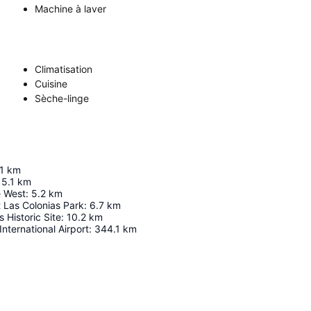
Machine à laver
Climatisation
Cuisine
Sèche-linge
1
km
5.1
km
e West
:
5.2
km
 Las Colonias Park
:
6.7
km
 Historic Site
:
10.2
km
International Airport
:
344.1
km