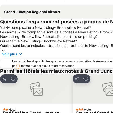
Grand Junction Regional Airport
Questions fréquemment posées à propos de Ne
Y a-t-il une piscine à New Listing- Brookwillow Retreat?
Les animaux de compagnie sont-ils autorisés à New Listing- Brookwi
New Listing- Brookwillow Retreat dispose-t-il d'un parking?
Où est situé New Listing- Brookwillow Retreat?
Quelles sont les principales attractions à proximité de New Listing- 
Voir plus
Les prix et les disponibilités que nous recevons des sites de réservation
pas la même que celle du site de réservation.
Parmi les Hôtels les mieux notés à Grand Junc
Ajouter à mes favoris
Ajouter à mes f
Partager
Partager
Hotel
Hotel
2 Étoiles
3 Étoiles