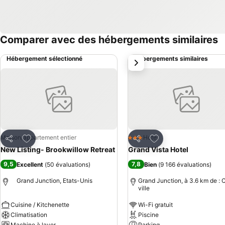
Comparer avec des hébergements similaires
Hébergement sélectionné
Hébergements similaires
suivant
Ajouter à mes favoris
Ajouter à mes favor
Maison/appartement entier
Hotel
3 Étoiles
Partager
Partager
New Listing- Brookwillow Retreat
Grand Vista Hotel
9,5
7,8
Excellent
(
50 évaluations
)
Bien
(
9 166 évaluations
)
Grand Junction, Etats-Unis
Grand Junction, à 3.6 km de : 
ville
Cuisine / Kitchenette
Wi-Fi gratuit
Climatisation
Piscine
Machine à laver
Parking