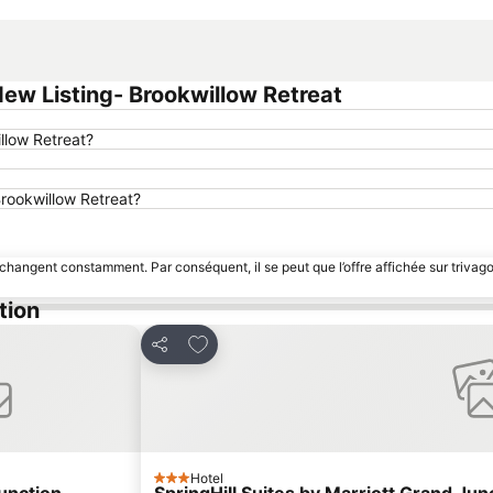
Agrandir la carte
w Listing- Brookwillow Retreat
llow Retreat?
Brookwillow Retreat?
 changent constamment. Par conséquent, il se peut que l’offre affichée sur trivago
tion
avoris
Ajouter à mes favoris
Partager
Hotel
3 Étoiles