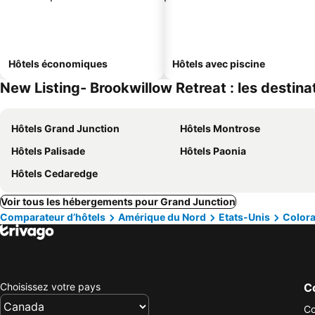
Hôtels économiques
Hôtels avec piscine
New Listing- Brookwillow Retreat : les destina
Hôtels Grand Junction
Hôtels Montrose
Hôtels Palisade
Hôtels Paonia
Hôtels Cedaredge
Voir tous les hébergements pour Grand Junction
Comparateur d’hôtels
Amérique du Nord
Etats-Unis
Color
Choisissez votre pays
Co
Co