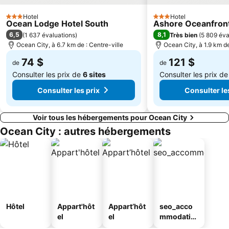
Hotel
Hotel
3 Étoiles
3 Étoiles
Ocean Lodge Hotel South
Ashore Oceanfront
6,5
8,1
(
1 637 évaluations
)
Très bien
(
5 809 éva
Ocean City, à 6.7 km de : Centre-ville
Ocean City, à 1.9 km de
74 $
121 $
de
de
Consulter les prix de
6 sites
Consulter les prix d
Consulter les prix
Consulter le
Voir tous les hébergements pour Ocean City
Ocean City : autres hébergements
Hôtel
Appart'hôt
Appart’hôt
seo_acco
el
el
mmodatio
n_type_car