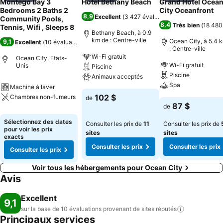
Montego Bay 3
Hotel Bethany Beach
Grand Hotel Ocea
Bedrooms 2 Baths 2
City Oceanfront
8,9
Excellent
(
3 427 évaluations
)
Community Pools,
8,4
Très bien
(
18 480
Tennis, Wifi , Sleeps 8
Bethany Beach, à 0.9
km de : Centre-ville
Ocean City, à 5.4 
9,1
Excellent
(
10 évaluations
)
: Centre-ville
Wi-Fi gratuit
Ocean City, Etats-
Wi-Fi gratuit
Unis
Piscine
Piscine
Animaux acceptés
Spa
Machine à laver
102 $
Chambres non-fumeurs
de
87 $
de
Sélectionnez des dates
Consulter les prix de
11
Consulter les prix de
pour voir les prix
sites
sites
exacts
Consulter les prix
Consulter les prix
Consulter les prix
Voir tous les hébergements pour Ocean City
Avis
Excellent
9,1
sur la base de 10 évaluations provenant de sites
réputés
Principaux services