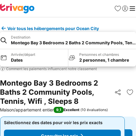
Favoris
Se con
Me
Voir tous les hébergements pour Ocean City
Destination
Montego Bay 3 Bedrooms 2 Baths 2 Community Pools, Tennis,
Arrivée/départ
Personnes et chambres
Dates
2 personnes, 1 chambre
Comment les paiements influencent notre classement
Montego Bay 3 Bedrooms 2
Baths 2 Community Pools,
Partager
Aj
Tennis, Wifi , Sleeps 8
Maison/appartement entier
9,1
Excellent
(
10 évaluations
)
Sélectionnez des dates pour voir les prix exacts
Sélectionnez des dates pour voir les prix exacts
Consulter les prix
Consulter les prix