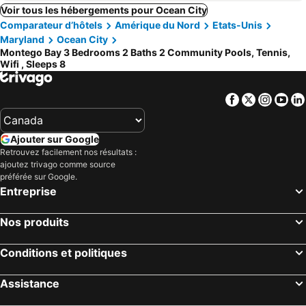
Voir tous les hébergements pour Ocean City
Comparateur d’hôtels
Amérique du Nord
Etats-Unis
Maryland
Ocean City
Montego Bay 3 Bedrooms 2 Baths 2 Community Pools, Tennis,
Wifi , Sleeps 8
Facebook
Twitter
Insta
Yo
Ajouter sur Google
Retrouvez facilement nos résultats :
ajoutez trivago comme source
préférée sur Google.
Entreprise
Nos produits
Conditions et politiques
Assistance