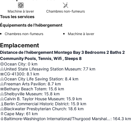
Machine à laver
Chambres non-fumeurs
Tous les services
Équipements de l’hébergement
Chambres non-fumeurs
Machine à laver
Emplacement
Distance de l’hébergement Montego Bay 3 Bedrooms 2 Baths 2
Community Pools, Tennis, Wifi , Sleeps 8
Ocean City
:
0
km
United State Lifesaving Station Museum
:
7.7
km
CG-41300
:
8.1
km
Ocean City Life Saving Station
:
8.4
km
Freeman Arts Pavilion
:
8.7
km
Bethany Beach Totem
:
15.6
km
Shelbyville Museum
:
15.8
km
Calvin B. Taylor House Museum
:
15.9
km
Berlin Commercial Historic District
:
15.9
km
Blackwater Presbyterian Church
:
18.6
km
Cape May
:
61
km
Baltimore-Washington International/Thurgood Marshall Airport
:
164.3
km