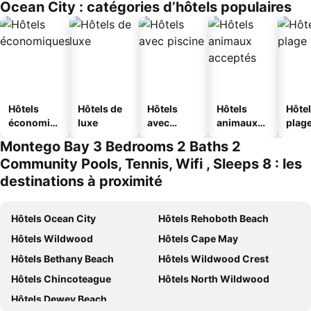
Ocean City : catégories d’hôtels populaires
ousel_mot
el
Hôtels
Hôtels de
Hôtels
Hôtels
Hôtel
économiq
luxe
avec
animaux
plag
ues
piscine
acceptés
Montego Bay 3 Bedrooms 2 Baths 2
Community Pools, Tennis, Wifi , Sleeps 8 : les
destinations à proximité
Hôtels Ocean City
Hôtels Rehoboth Beach
Hôtels Wildwood
Hôtels Cape May
Hôtels Bethany Beach
Hôtels Wildwood Crest
Hôtels Chincoteague
Hôtels North Wildwood
Hôtels Dewey Beach